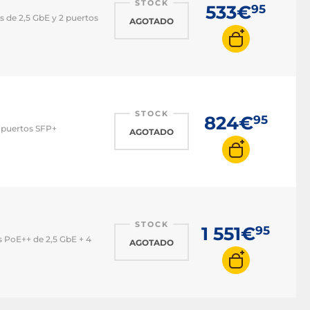
STOCK
533€
95
 de 2,5 GbE y 2 puertos
AGOTADO
STOCK
824€
95
2 puertos SFP+
AGOTADO
STOCK
1 551€
95
 PoE++ de 2,5 GbE + 4
AGOTADO