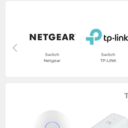
ch
ck
Switch
Switch
Netgear
TP-LINK
teligente
iti