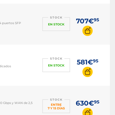
STOCK
707€
95
4 puertos SFP
EN STOCK
STOCK
581€
95
EN STOCK
dicados
STOCK
630€
95
10 Gbps y WAN de 2,5
ENTRE
7 Y 15 DÍAS