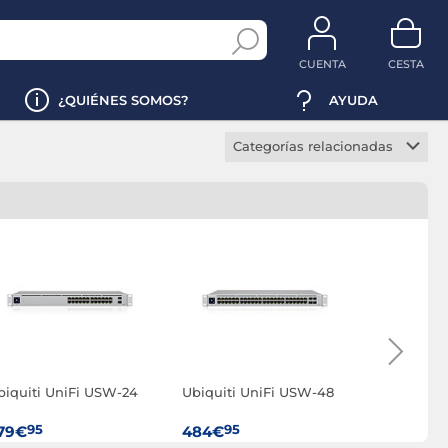
CUENTA
CESTA
¿QUIÉNES SOMOS?
AYUDA
Categorías relacionadas
Switch IPv6
Switch manageable
Switch PoE
Switch rackable
Switch SNMP
biquiti UniFi USW-24
Ubiquiti UniFi USW-48
Ubiquiti 
PRO-MAX-
95
95
95
79€
484€
969€