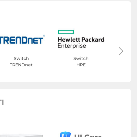
S
Switch
Switch
TRENDnet
HPE
I
Accesori
Ub