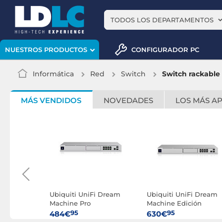
TODOS LOS DEPARTAMENTOS
CONFIGURADOR PC
NUESTROS PRODUCTOS
Informática
Red
Switch
Switch rackable 
MÁS VENDIDOS
NOVEDADES
LOS MÁS A
i USW-
Ubiquiti UniFi Dream
Ubiquiti UniFi Dream
Machine Pro
Machine Edición
Especial
95
95
484€
630€