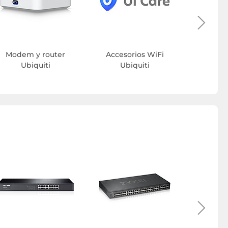
Modem y router
Accesorios WiFi
Ubiquiti
Ubiquiti
Switc
TR