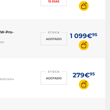
15 DÍAS
SW-Pro-
STOCK
1 099€
95
AGOTADO
bps
STOCK
279€
95
AGOTADO
dedicados