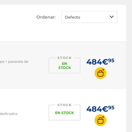
Ordenar:
Defecto
STOCK
484€
95
ps + pasarela de
EN
STOCK
STOCK
484€
95
EN STOCK
 dedicados