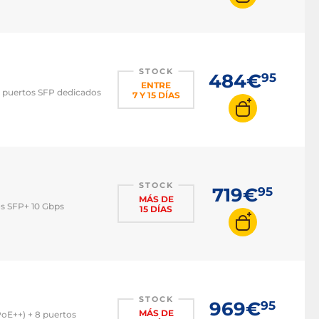
STOCK
484€
95
ENTRE
2 puertos SFP dedicados
7 Y 15 DÍAS
STOCK
719€
95
MÁS DE
os SFP+ 10 Gbps
15 DÍAS
STOCK
969€
95
MÁS DE
oE++) + 8 puertos