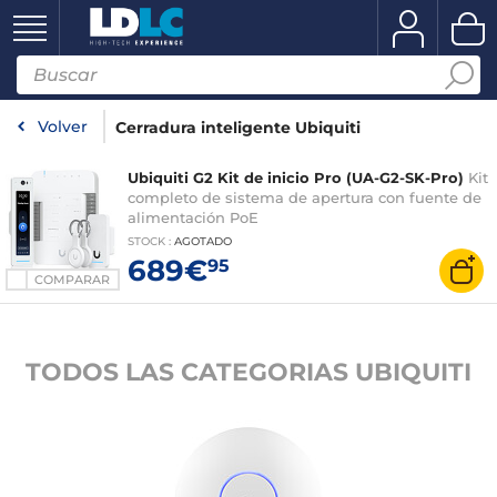
Volver
Cerradura inteligente Ubiquiti
Ubiquiti G2 Kit de inicio Pro (UA-G2-SK-Pro)
Kit
completo de sistema de apertura con fuente de
alimentación PoE
STOCK
:
AGOTADO
689€
95
COMPARAR
TODOS LAS CATEGORIAS UBIQUITI