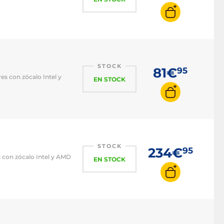
STOCK
81€
95
es con zócalo Intel y
EN STOCK
STOCK
234€
95
s con zócalo Intel y AMD
EN STOCK