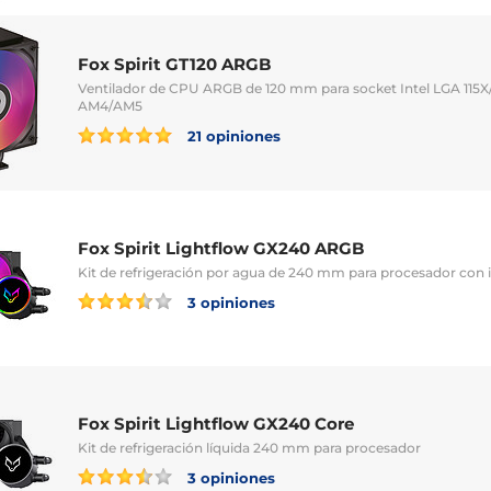
Fox Spirit GT120 ARGB
Ventilador de CPU ARGB de 120 mm para socket Intel LGA 115X
AM4/AM5
21 opiniones
Fox Spirit Lightflow GX240 ARGB
Kit de refrigeración por agua de 240 mm para procesador co
3 opiniones
Fox Spirit Lightflow GX240 Core
Kit de refrigeración líquida 240 mm para procesador
3 opiniones