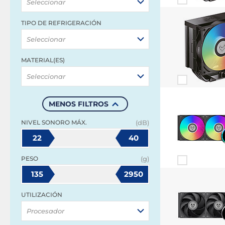
Seleccionar
TIPO DE REFRIGERACIÓN
Seleccionar
MATERIAL(ES)
Seleccionar
MENOS FILTROS
NIVEL SONORO MÁX.
(dB)
22
40
PESO
(g)
135
2950
UTILIZACIÓN
Procesador