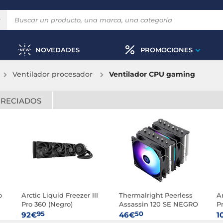
NOVEDADES
PROMOCIONES
Ventilador procesador
Ventilador CPU gaming
PRECIADOS
o
Arctic Liquid Freezer III
Thermalright Peerless
Ar
Pro 360 (Negro)
Assassin 120 SE NEGRO
P
ARGB
95
50
92€
46€
1