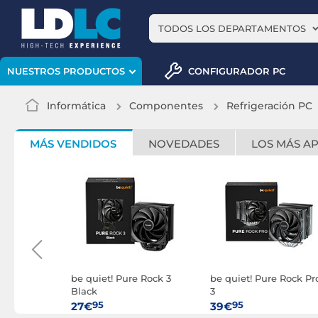
TODOS LOS DEPARTAMENTOS
CONFIGURADOR PC
NUESTROS PRODUCTOS
Informática
Componentes
Refrigeración PC
MÁS VENDIDOS
NOVEDADES
LOS MÁS A
 Loop 3 LX
be quiet! Pure Rock 3
be quiet! Pure Rock Pr
Black
3
95
95
27€
39€