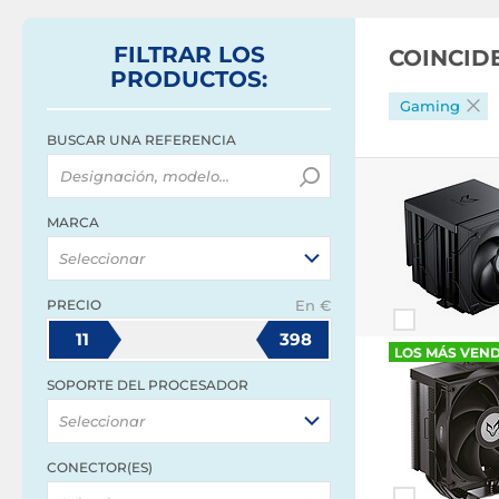
FILTRAR
LOS
COINCID
PRODUCTOS
:
Gaming
BUSCAR UNA REFERENCIA
MARCA
Seleccionar
PRECIO
En €
11
398
LOS MÁS VEN
SOPORTE DEL PROCESADOR
Seleccionar
CONECTOR(ES)