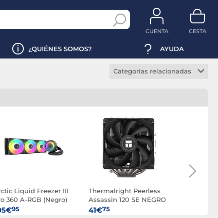
CUENTA
CESTA
¿QUIÉNES SOMOS?
AYUDA
Categorías relacionadas
Ventilador CPU
Ventilador CPU gaming
Ventilador doble torre
Ventilador top flow
Ventilador low profile
ctic Liquid Freezer III
Thermalright Peerless
be quiet! 
ro 360 A-RGB (Negro)
Assassin 120 SE NEGRO
95
75
95
05€
41€
68€