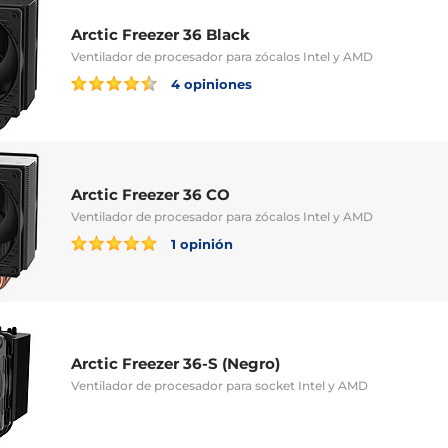
Arctic Freezer 36 Black
Ventilador de procesador para zócalos Intel y AMD
4 opiniones
Arctic Freezer 36 CO
Ventilador de procesador para zócalos Intel y AMD
1 opinión
Arctic Freezer 36-S (Negro)
Ventilador de procesador para socket Intel y AMD