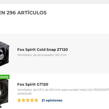
EN 296 ARTÍCULOS
Fox Spirit Cold Snap ZT120
Ventilador de procesador 120 mm
DIDOS
Fox Spirit GT120
Ventilador de CPU de 120 mm para socket Intel LGA 115X/1200/
AM4/AM5
21 opiniones