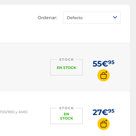
Ordenar:
Defecto
STOCK
55€
95
EN STOCK
STOCK
27€
95
1700/1851 y AMD
EN
STOCK