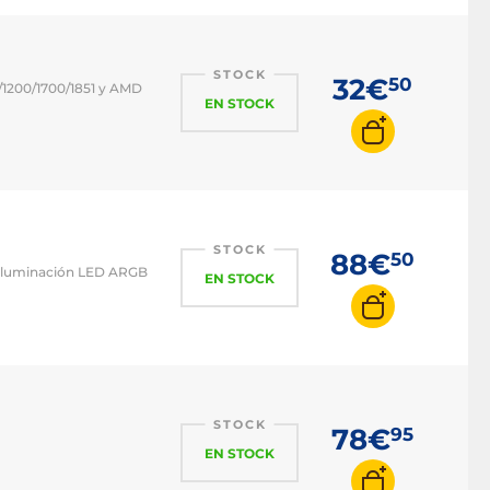
STOCK
32€
50
/1200/1700/1851 y AMD
EN STOCK
STOCK
88€
50
n iluminación LED ARGB
EN STOCK
STOCK
78€
95
EN STOCK