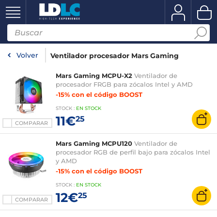
Volver
Ventilador procesador Mars Gaming
Mars Gaming MCPU-X2
Ventilador de
procesador FRGB para zócalos Intel y AMD
-15% con el código BOOST
STOCK
:
EN STOCK
11€
25
COMPARAR
Mars Gaming MCPU120
Ventilador de
procesador RGB de perfil bajo para zócalos Intel
y AMD
-15% con el código BOOST
STOCK
:
EN STOCK
12€
25
COMPARAR