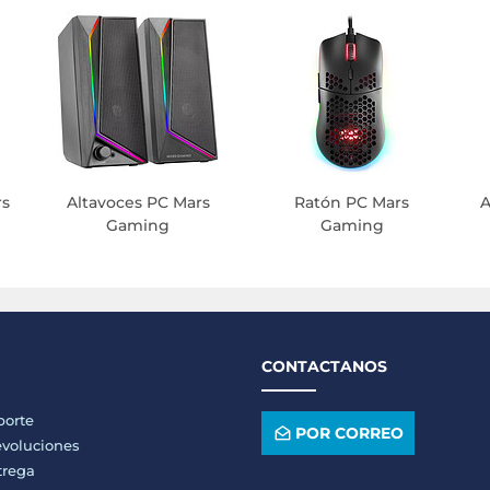
rs
Altavoces PC Mars
Ratón PC Mars
A
Gaming
Gaming
CONTACTANOS
porte
POR CORREO
voluciones
trega