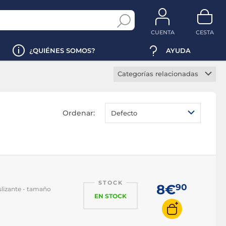
CUENTA
CESTA
¿QUIÉNES SOMOS?
AYUDA
Categorías relacionadas
Alfombrilla antideslizante
Alfombrilla
Ordenar:
Defecto
reposamuñecas
Alfombrilla RGB
Alfombrilla XXL
Alfombrilla flexible
Alfombrilla rígido
STOCK
8€
90
slizante - tamaño
EN STOCK