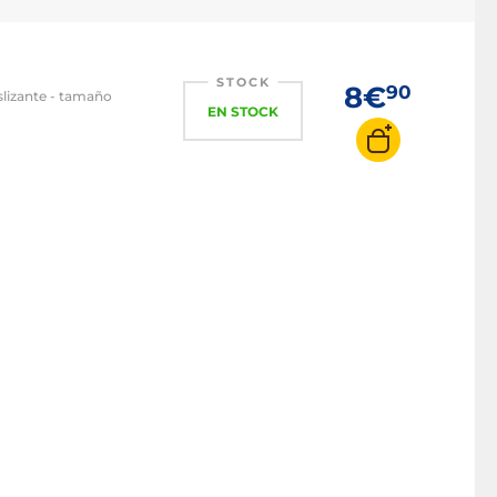
STOCK
8€
90
slizante - tamaño
EN STOCK