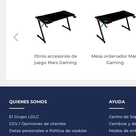
orre Mars
ng
Otros accesorios de
Mesa ordenador Ma
juego Mars Gaming
Gaming
QUIENES SOMOS
AYUDA
El Grupo LDLC
Centro de So
CGV
/
Opiniones de clientes
Cambios y de
Datos personales e
Politica de cookies
Modos de en