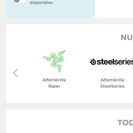
disponibles
NU
illa
owie
Alfombrilla
Alfombrilla
Razer
SteelSeries
TOD