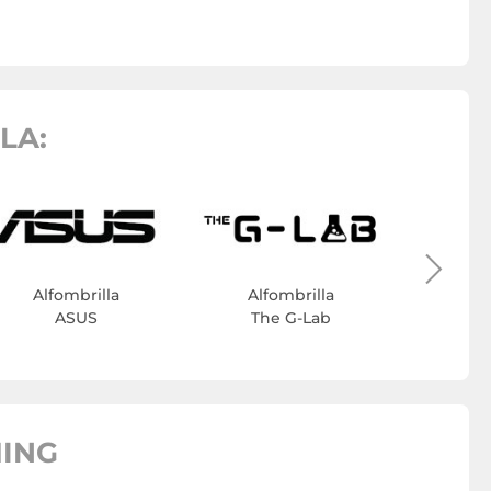
LA:
Alf
Fox
Alfombrilla
Alfombrilla
ASUS
The G-Lab
MING