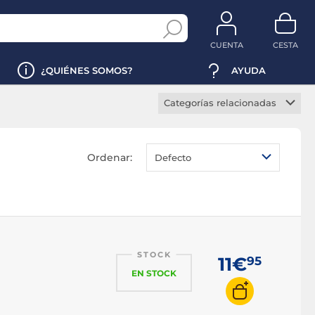
CUENTA
CESTA
¿QUIÉNES SOMOS?
AYUDA
Categorías relacionadas
Alfombrilla antideslizante
Alfombrilla
Ordenar:
Defecto
reposamuñecas
Alfombrilla RGB
Alfombrilla XXL
Alfombrilla flexible
Alfombrilla rígido
STOCK
11€
95
EN STOCK