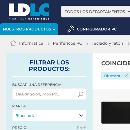
TODOS LOS DEPARTAMENTOS
CONFIGURADOR PC
NUESTROS PRODUCTOS
Informática
Periféricos PC
Teclado y ratón
FILTRAR
LOS
COINCID
PRODUCTOS
:
Bluestork
BUSCAR UNA REFERENCIA
MARCA
Bluestork
PRECIO
En €