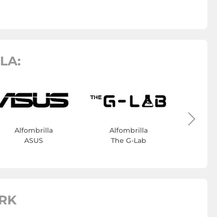
LA:
Alf
Fox
Alfombrilla
Alfombrilla
ASUS
The G-Lab
RK