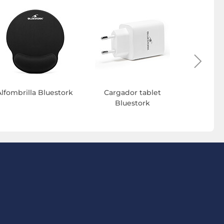
Alfombrilla Bluestork
Cargador tablet
Acceso
Bluestork
Bl