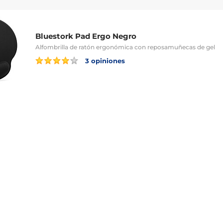
Bluestork Pad Ergo Negro
Alfombrilla de ratón ergonómica con reposamuñecas de gel
3 opiniones