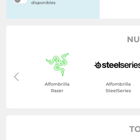
disponibles
NU
illa
owie
Alfombrilla
Alfombrilla
Razer
SteelSeries
T