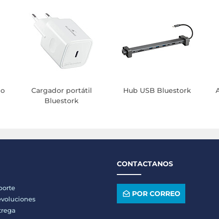
no
Cargador portátil
Hub USB Bluestork
Bluestork
CONTACTANOS
porte
POR CORREO
voluciones
trega