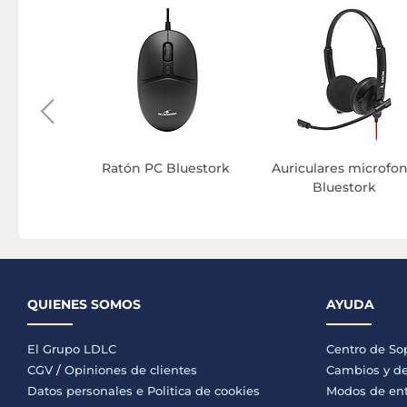
uñecas
Ratón PC Bluestork
Auriculares microfo
ork
Bluestork
QUIENES SOMOS
AYUDA
El Grupo LDLC
Centro de So
CGV
/
Opiniones de clientes
Cambios y de
Datos personales e
Politica de cookies
Modos de en