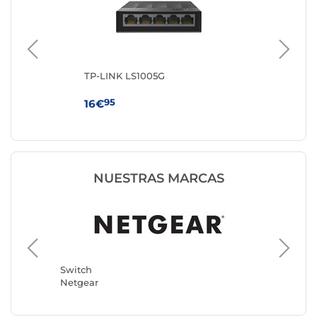
TP-LINK LS1005G
TP
95
16€
56
NUESTRAS MARCAS
Switch
Switch
Netgear
TP-LINK