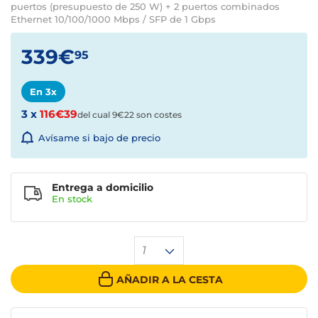
puertos (presupuesto de 250 W) + 2 puertos combinados
Ethernet 10/100/1000 Mbps / SFP de 1 Gbps
339€
95
En 3x
3 x
116€39
del cual 9€22 son costes
Avísame si bajo de precio
Entrega a domicilio
En stock
1
AÑADIR A LA CESTA