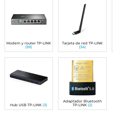
3)
TP-LINK Omada EAP787
TP-LINK EAP100-Bridge
T
KIT
95
50
436€
74€
1
Modem y router TP-LINK
Tarjeta de red TP-LINK
(59)
(34)
TP-LINK TL-SG1016
TP-LINK TL-SG1024
T
95
95
80€
124€
1
Adaptador Bluetooth
Hub USB TP-LINK
(3)
TP-LINK
(2)