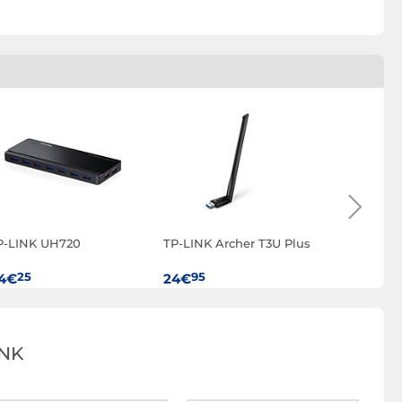
P-LINK UH720
TP-LINK Archer T3U Plus
TP-LINK E
25
95
95
4€
24€
64€
NK