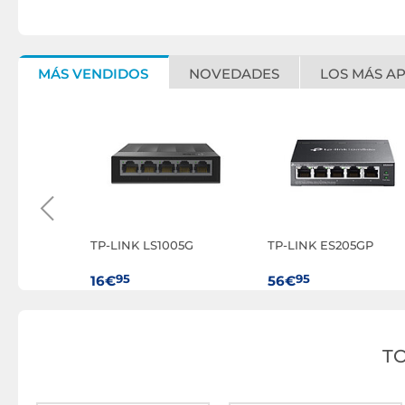
MÁS VENDIDOS
NOVEDADES
LOS MÁS A
0
TP-LINK LS1005G
TP-LINK ES205GP
95
95
16€
56€
T