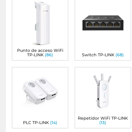
5BE
TP-LINK Deco PX50 (x 2)
TP-LINK Deco PX50 (x 
95
95
349€
499€
Punto de acceso WiFi
TP-LINK
(86)
Switch TP-LINK
(68)
R3020
TP-LINK TL-SF1008P
TP-LINK TL-POE150S
Fi N
atible
95
50
64€
26€
tátil
Repetidor WiFi TP-LINK
PLC TP-LINK
(14)
(13)