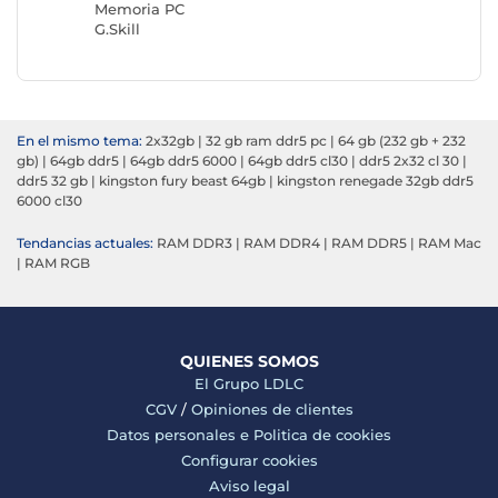
Memoria PC
Memori
G.Skill
Kingsto
En el mismo tema:
2x32gb
|
32 gb ram ddr5 pc
|
64 gb (232 gb + 232
gb)
|
64gb ddr5
|
64gb ddr5 6000
|
64gb ddr5 cl30
|
ddr5 2x32 cl 30
|
ddr5 32 gb
|
kingston fury beast 64gb
|
kingston renegade 32gb ddr5
6000 cl30
Tendancias actuales:
RAM DDR3
|
RAM DDR4
|
RAM DDR5
|
RAM Mac
|
RAM RGB
QUIENES SOMOS
El Grupo LDLC
CGV
/
Opiniones de clientes
Datos personales e
Politica de cookies
Configurar cookies
Aviso legal