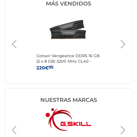
MÁS VENDIDOS
2x
Corsair Vengeance DDR5 16 GB
Kin
(2 x 8 GB) 5200 MHz CL40 -
8 
Negro
95
220€
24
NUESTRAS MARCAS