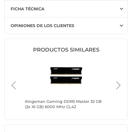
FICHA TÉCNICA
OPINIONES DE LOS CLIENTES
PRODUCTOS SIMILARES
 x 48
Kingsman Gaming DDR5 Master 32 GB
G.Skill 
(2x 16 GB) 6000 MHz CL42
16 Go) 