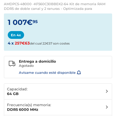
AMDPC5-48000 -KF560C30BBEK2-64 Kit de memoria RAM
DDR5 de doble canal y 2 ranuras - Optimizada para
1 007€
95
En 4x
4 x
257€63
del cual 22€57 son costes
Entrega a domicilio
Agotado
Avísame cuando esté disponible
Capacidad:
64 GB
Frecuencia(s) memoria:
DDR5 6000 MHz