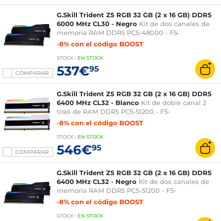
G.Skill Trident Z5 RGB 32 GB (2 x 16 GB) DDR5
6000 MHz CL30 - Negro
Kit de dos canales de
memoria RAM DDR5 PC5-48000 - F5-
6000J3040F16GX2-TZ5RK
-8% con el código BOOST
STOCK
:
EN STOCK
537€
95
COMPARAR
G.Skill Trident Z5 RGB 32 GB (2 x 16 GB) DDR5
6400 MHz CL32 - Blanco
Kit de doble canal 2
tiras de RAM DDR5 PC5-51200 - F5-
6400J3239G16GX2-TZ5RW
-8% con el código BOOST
STOCK
:
EN STOCK
546€
95
COMPARAR
G.Skill Trident Z5 RGB 32 GB (2 x 16 GB) DDR5
6400 MHz CL32 - Negro
Kit de dos canales de
memoria RAM DDR5 PC5-51200 - F5-
6400J3239G16GX2-TZ5RK
-8% con el código BOOST
STOCK
:
EN STOCK