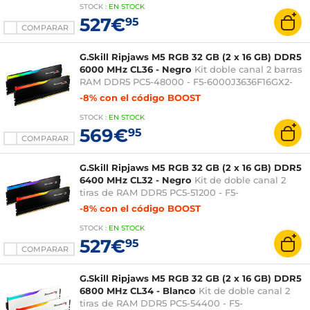
STOCK
:
EN STOCK
527€
95
COMPARAR
G.Skill Ripjaws M5 RGB 32 GB (2 x 16 GB) DDR5
6000 MHz CL36 - Negro
Kit doble canal 2 barras
RAM DDR5 PC5-48000 - F5-6000J3636F16GX2-
RM5RK
-8% con el código BOOST
STOCK
:
EN STOCK
569€
95
COMPARAR
G.Skill Ripjaws M5 RGB 32 GB (2 x 16 GB) DDR5
6400 MHz CL32 - Negro
Kit de doble canal 2
tiras de RAM DDR5 PC5-51200 - F5-
6400J3239G16GX2-RM5RK
-8% con el código BOOST
STOCK
:
EN STOCK
527€
95
COMPARAR
G.Skill Ripjaws M5 RGB 32 GB (2 x 16 GB) DDR5
6800 MHz CL34 - Blanco
Kit de doble canal 2
tiras de RAM DDR5 PC5-54400 - F5-