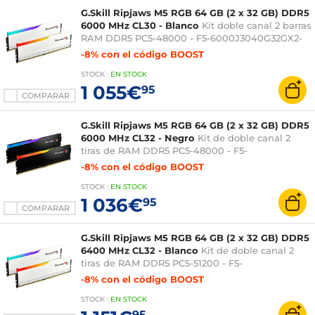
G.Skill Ripjaws M5 RGB 64 GB (2 x 32 GB) DDR5
6000 MHz CL30 - Blanco
Kit doble canal 2 barras
RAM DDR5 PC5-48000 - F5-6000J3040G32GX2-
RM5RW
-8% con el código BOOST
STOCK
:
EN STOCK
1 055€
95
COMPARAR
G.Skill Ripjaws M5 RGB 64 GB (2 x 32 GB) DDR5
6000 MHz CL32 - Negro
Kit de doble canal 2
tiras de RAM DDR5 PC5-48000 - F5-
6000J3238G32GX2-RM5RK
-8% con el código BOOST
STOCK
:
EN STOCK
1 036€
95
COMPARAR
G.Skill Ripjaws M5 RGB 64 GB (2 x 32 GB) DDR5
6400 MHz CL32 - Blanco
Kit de doble canal 2
tiras de RAM DDR5 PC5-51200 - F5-
6400J3239G32GX2-RM5RW
-8% con el código BOOST
STOCK
:
EN STOCK
95