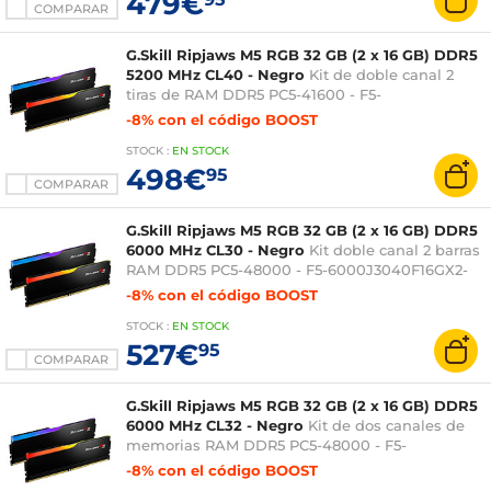
479€
COMPARAR
G.Skill Ripjaws M5 RGB 32 GB (2 x 16 GB) DDR5
5200 MHz CL40 - Negro
Kit de doble canal 2
tiras de RAM DDR5 PC5-41600 - F5-
5200J4040A16GX2-RM5RK
-8% con el código BOOST
STOCK
:
EN STOCK
498€
95
COMPARAR
G.Skill Ripjaws M5 RGB 32 GB (2 x 16 GB) DDR5
6000 MHz CL30 - Negro
Kit doble canal 2 barras
RAM DDR5 PC5-48000 - F5-6000J3040F16GX2-
RM5RK
-8% con el código BOOST
STOCK
:
EN STOCK
527€
95
COMPARAR
G.Skill Ripjaws M5 RGB 32 GB (2 x 16 GB) DDR5
6000 MHz CL32 - Negro
Kit de dos canales de
memorias RAM DDR5 PC5-48000 - F5-
6000J3238F16GX2-RM5RK
-8% con el código BOOST