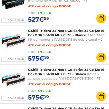
memoria RAM DDR5 PC5-48000 - F5-
6000J3636F16GX2-TZ5NR
-8% con el código BOOST
STOCK
:
EN STOCK
527€
95
COMPARAR
G.Skill Trident Z5 Neo RGB Series 32 Go (2x 16
Go) DDR5 6400 MHz CL30 - Blanco
AMD AMD
Kit de memoria RAM DDR5 de doble canal y 2
ranuras PC5-51200 - F5-6400J3039G16GX2-
-8% con el código BOOST
TZ5NRW - Optimizada para
STOCK
:
EN STOCK
575€
95
COMPARAR
G.Skill Trident Z5 Neo RGB Series 32 Go (2x 16
Go) DDR5 6400 MHz CL32 - Blanco
Kit de 2
canales dobles de RAM DDR5 PC5-51200 - F5-
6400J3239G16GX2-TZ5NRW - Optimizada para
-8% con el código BOOST
AMD
STOCK
:
EN STOCK
575€
95
COMPARAR
G.Skill Trident Z5 Neo RGB Series 32 Go (2x 16