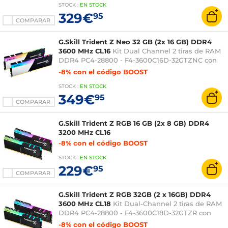
STOCK
:
EN STOCK
329€
95
COMPARAR
G.Skill Trident Z Neo 32 GB (2x 16 GB) DDR4
3600 MHz CL16
Kit Dual Channel 2 tiras de RAM
DDR4 PC4-28800 - F4-3600C16D-32GTZNC con
LED RGB
-8% con el código BOOST
STOCK
:
EN STOCK
349€
95
COMPARAR
G.Skill Trident Z RGB 16 GB (2x 8 GB) DDR4
3200 MHz CL16
-8% con el código BOOST
STOCK
:
EN STOCK
229€
95
COMPARAR
G.Skill Trident Z RGB 32GB (2 x 16GB) DDR4
3600 MHz CL18
Kit Dual-Channel 2 tiras de RAM
DDR4 PC4-28800 - F4-3600C18D-32GTZR con
LED RGB
-8% con el código BOOST