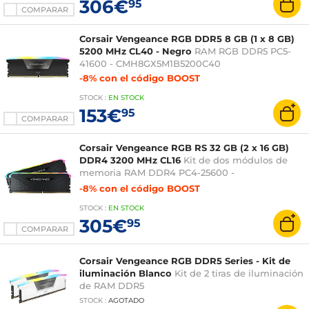
306€
95
COMPARAR
Corsair Vengeance RGB DDR5 8 GB (1 x 8 GB)
5200 MHz CL40 - Negro
RAM RGB DDR5 PC5-
41600 - CMH8GX5M1B5200C40
-8% con el código BOOST
STOCK
:
EN STOCK
153€
95
COMPARAR
Corsair Vengeance RGB RS 32 GB (2 x 16 GB)
DDR4 3200 MHz CL16
Kit de dos módulos de
memoria RAM DDR4 PC4-25600 -
CMG32GX4M2E3200C16
-8% con el código BOOST
STOCK
:
EN STOCK
305€
95
COMPARAR
Corsair Vengeance RGB DDR5 Series - Kit de
iluminación Blanco
Kit de 2 tiras de iluminación
de RAM DDR5
STOCK
:
AGOTADO