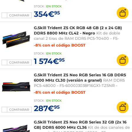
STOCK
:
EN STOCK
354€
95
COMPARAR
G.Skill Trident Z5 CK RGB 48 GB (2 x 24 GB)
DDR5 8800 MHz CL42 - Negro
Kit de doble
canal 2 tiras de RAM DDR5 PC5-70400 - F5-
8800C4255H24GX2-TZ5CRK
-8% con el código BOOST
STOCK
:
EN STOCK
1 574€
95
COMPARAR
G.Skill Trident Z5 Neo RGB Series 16 GB DDR5
6000 MHz CL30 (versión a granel)
RAM DDR5
PC5-48000 - F5-6000J3038F16GX1-TZ5NR -
Optimizada para AMD
-8% con el código BOOST
STOCK
:
EN STOCK
287€
95
COMPARAR
G.Skill Trident Z5 Neo RGB Series 32 GB (2x 16
GB) DDR5 6000 MHz CL36
Kit de dos canales de