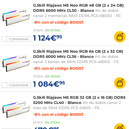
G.Skill Ripjaws M5 Neo RGB 48 GB (2 x 24 GB)
DDR5 6000 MHz CL30 - Blanco
Kit de doble
canal 2 memorias RAM DDR5 PC5-48000 - F5-
6000J3036F24GX2-RM5NRW - Optimizado para
-8% con el código BOOST
AMD
STOCK
:
EN STOCK
1 124€
95
COMPARAR
G.Skill Ripjaws M5 Neo RGB 64 GB (2 x 32 GB)
DDR5 6000 MHz CL36 - Blanco
Kit de doble
canal 2 barras de RAM DDR5 PC5-48000 - F5-
6000J3636F32GX2-RM5NRW - Optimizado para
-8% con el código BOOST
AMD
STOCK
:
EN STOCK
1 084€
95
COMPARAR
G.Skill Ripjaws M5 RGB 32 GB (2 x 16 GB) DDR5
5200 MHz CL40 - Blanco
Kit de doble canal 2
tiras de RAM DDR5 PC5-41600 - F5-
5200J4040A16GX2-RM5RW
-8% con el código BOOST
STOCK
:
EN STOCK
95