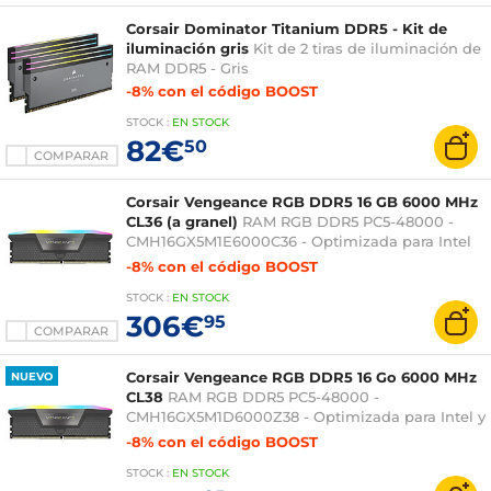
Corsair Dominator Titanium DDR5 - Kit de
iluminación gris
Kit de 2 tiras de iluminación de
RAM DDR5 - Gris
-8% con el código BOOST
STOCK
:
EN STOCK
82€
50
COMPARAR
Corsair Vengeance RGB DDR5 16 GB 6000 MHz
CL36 (a granel)
RAM RGB DDR5 PC5-48000 -
CMH16GX5M1E6000C36 - Optimizada para Intel
(a granel)
-8% con el código BOOST
STOCK
:
EN STOCK
306€
95
COMPARAR
Corsair Vengeance RGB DDR5 16 Go 6000 MHz
NUEVO
CL38
RAM RGB DDR5 PC5-48000 -
CMH16GX5M1D6000Z38 - Optimizada para Intel y
AMD
-8% con el código BOOST
STOCK
:
EN STOCK