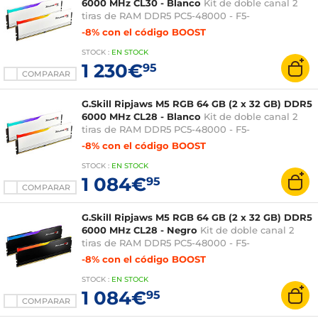
6000 MHz CL30 - Blanco
Kit de doble canal 2
tiras de RAM DDR5 PC5-48000 - F5-
6000J3036F24GX2-RM5RW
-8% con el código BOOST
STOCK
:
EN STOCK
1 230€
95
COMPARAR
G.Skill Ripjaws M5 RGB 64 GB (2 x 32 GB) DDR5
6000 MHz CL28 - Blanco
Kit de doble canal 2
tiras de RAM DDR5 PC5-48000 - F5-
6000J2836G32GX2-RM5RW
-8% con el código BOOST
STOCK
:
EN STOCK
1 084€
95
COMPARAR
G.Skill Ripjaws M5 RGB 64 GB (2 x 32 GB) DDR5
6000 MHz CL28 - Negro
Kit de doble canal 2
tiras de RAM DDR5 PC5-48000 - F5-
6000J2836G32GX2-RM5RK
-8% con el código BOOST
STOCK
:
EN STOCK
1 084€
95
COMPARAR