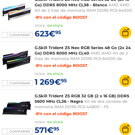
Go) DDR5 8000 MHz CL38 - Blanco
AMD AMD
Kit de 2 tiras de memoria RAM DDR5 PC5-64000
de doble canal - F5-8000J3848H16GX2-TZ5NRW
-8% con el código BOOST
- Optimizada para
STOCK
:
EN STOCK
623€
95
COMPARAR
G.Skill Trident Z5 Neo RGB Series 48 Go (2x 24
Go) DDR5 8000 MHz CL40
AMD AMD Kit de 2
tiras de memoria RAM DDR5 PC5-64000 de
doble canal - F5-8000J4048G24GX2-TZ5NR -
-8% con el código BOOST
Optimizada para
STOCK
:
EN STOCK
1 269€
95
COMPARAR
G.Skill Trident Z5 RGB 32 GB (2 x 16 GB) DDR5
5600 MHz CL36 - Negro
Kit de dos canales de
memoria RAM DDR5 PC5-44800 - F5-
5600J3636C16GX2-TZ5RK
-8% con el código BOOST
STOCK
:
EN STOCK
571€
95
COMPARAR