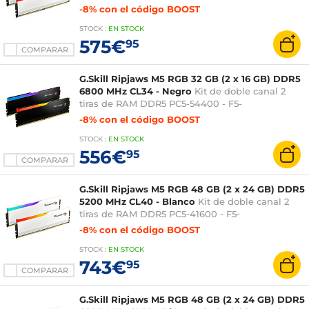
6800J3445G16GX2-RM5RW
-8% con el código BOOST
STOCK
:
EN STOCK
575€
95
COMPARAR
G.Skill Ripjaws M5 RGB 32 GB (2 x 16 GB) DDR5
6800 MHz CL34 - Negro
Kit de doble canal 2
tiras de RAM DDR5 PC5-54400 - F5-
6800J3445G16GX2-RM5RK
-8% con el código BOOST
STOCK
:
EN STOCK
556€
95
COMPARAR
G.Skill Ripjaws M5 RGB 48 GB (2 x 24 GB) DDR5
5200 MHz CL40 - Blanco
Kit de doble canal 2
tiras de RAM DDR5 PC5-41600 - F5-
5200J4040A24GX2-RM5RW
-8% con el código BOOST
STOCK
:
EN STOCK
743€
95
COMPARAR
G.Skill Ripjaws M5 RGB 48 GB (2 x 24 GB) DDR5