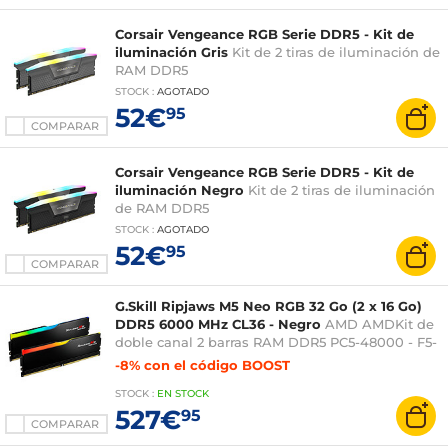
Corsair Vengeance RGB Serie DDR5 - Kit de
iluminación Gris
Kit de 2 tiras de iluminación de
RAM DDR5
STOCK
:
AGOTADO
52€
95
COMPARAR
Corsair Vengeance RGB Serie DDR5 - Kit de
iluminación Negro
Kit de 2 tiras de iluminación
de RAM DDR5
STOCK
:
AGOTADO
52€
95
COMPARAR
G.Skill Ripjaws M5 Neo RGB 32 Go (2 x 16 Go)
DDR5 6000 MHz CL36 - Negro
AMD AMDKit de
doble canal 2 barras RAM DDR5 PC5-48000 - F5-
6000J3636F16GX2-RM5NRK - Optimizado para
-8% con el código BOOST
STOCK
:
EN STOCK
527€
95
COMPARAR