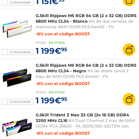
1 151€
COMPARAR
G.Skill Ripjaws M5 RGB 64 GB (2 x 32 GB) DDR5
6800 MHz CL34 - Blanco
Kit de dos canales de
memorias RAM DDR5 PC5-54400 - F5-
6800J3445G16GX2-RM5RW
-8% con el código BOOST
STOCK
:
EN STOCK
1 199€
95
COMPARAR
G.Skill Ripjaws M5 RGB 64 GB (2 x 32 GB) DDR5
6800 MHz CL34 - Negro
Kit de doble canal 2
tiras de RAM DDR5 PC5-54400 - F5-
6800J3445G32GX2-RM5RK
-8% con el código BOOST
STOCK
:
EN STOCK
1 199€
95
COMPARAR
G.Skill Trident Z Neo 32 GB (2x 16 GB) DDR4
3200 MHz CL16
Kit Dual Channel 2 tiras de RAM
DDR4 PC4-25600 - F4-3200C16D-32GTZN con
LED RGB
-8% con el código BOOST