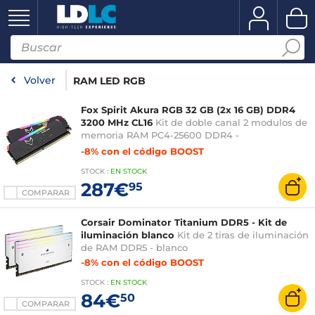
Volver
RAM LED RGB
Fox Spirit Akura RGB 32 GB (2x 16 GB) DDR4
3200 MHz CL16
Kit de doble canal 2 modulos de
memoria RAM PC4-25600 DDR4 -
FXU16G2M3200C16X2
-8% con el código BOOST
STOCK
:
EN STOCK
287€
95
COMPARAR
Corsair Dominator Titanium DDR5 - Kit de
iluminación blanco
Kit de 2 tiras de iluminación
de RAM DDR5 - blanco
-8% con el código BOOST
STOCK
:
EN STOCK
84€
50
COMPARAR