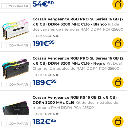
54€
50
COMPARAR
Corsair Vengeance RGB PRO SL Series 16 GB (2
x 8 GB) DDR4 3200 MHz CL16 - Blanco
Kit de
dos canales de memoria RAM DDR4 PC4-25600
- CMH16GX4M2E3200C16W
STOCK
:
AGOTADO
191€
95
COMPARAR
Corsair Vengeance RGB PRO SL Series 16 GB (2
x 8 GB) DDR4 3200 MHz CL16 - Negro
Kit Dual
Channel 2 modulos de RAM DDR4 PC4-25600 -
CMH16GX4M2Z3200C16
STOCK
:
AGOTADO
189€
95
COMPARAR
Corsair Vengeance RGB RS 16 GB (2 x 8 GB)
DDR4 3200 MHz CL16
Kit de dos módulos de
memoria RAM DDR4 PC4-25600 -
CMG16GX4M2E3200C16
STOCK
:
AGOTADO
182€
95
COMPARAR