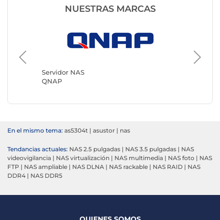
NUESTRAS MARCAS
Servido
Synolog
Servidor NAS
QNAP
En el mismo tema:
as5304t
|
asustor
|
nas
Tendancias actuales:
NAS 2.5 pulgadas
|
NAS 3.5 pulgadas
|
NAS
videovigilancia
|
NAS virtualización
|
NAS multimedia
|
NAS foto
|
NAS
FTP
|
NAS ampliable
|
NAS DLNA
|
NAS rackable
|
NAS RAID
|
NAS
DDR4
|
NAS DDR5
QUIENES SOMOS