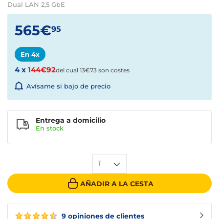
Dual LAN 2,5 GbE
565€
95
En 4x
4 x
144€92
del cual 13€73 son costes
Avísame si bajo de precio
Entrega a domicilio
En stock
1
AÑADIR A LA CESTA
9 opiniones de clientes