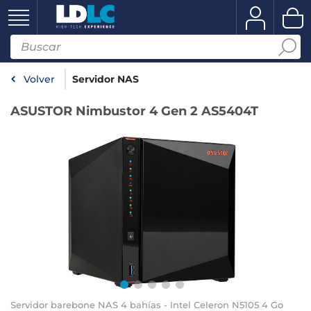
Volver
Servidor NAS
ASUSTOR Nimbustor 4 Gen 2 AS5404T
Servidor barebone NAS 4 bahías - Intel Celeron N5105 4 Go