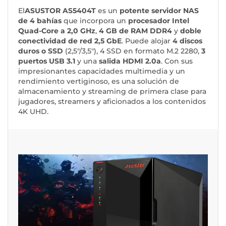
El
ASUSTOR AS5404T
es un
potente servidor NAS
de 4 bahías
que incorpora un
procesador Intel
Quad-Core a 2,0 GHz
,
4 GB de RAM DDR4
y
doble
conectividad de red 2,5 GbE
. Puede alojar
4 discos
duros o SSD
(2,5"/3,5"), 4 SSD en formato M.2 2280,
3
puertos USB 3.1
y una
salida HDMI 2.0a
. Con sus
impresionantes capacidades multimedia y un
rendimiento vertiginoso, es una solución de
almacenamiento y streaming de primera clase para
jugadores, streamers y aficionados a los contenidos
4K UHD.