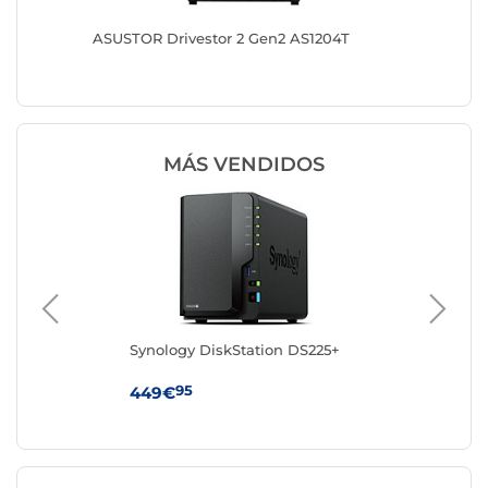
ASUSTOR Drivestor 2 Gen2 AS1204T
QNAP T
MÁS VENDIDOS
Synology DiskStation DS225+
Syn
95
449€
36