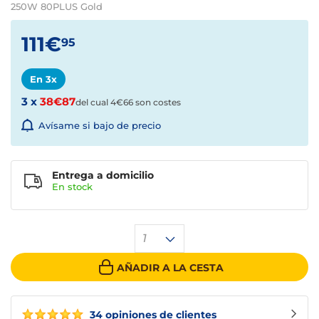
250W 80PLUS Gold
111€
95
En 3x
3 x
38€87
del cual 4€66 son costes
Avísame si bajo de precio
Entrega a domicilio
En
stock
1
AÑADIR A LA CESTA
34 opiniones de clientes