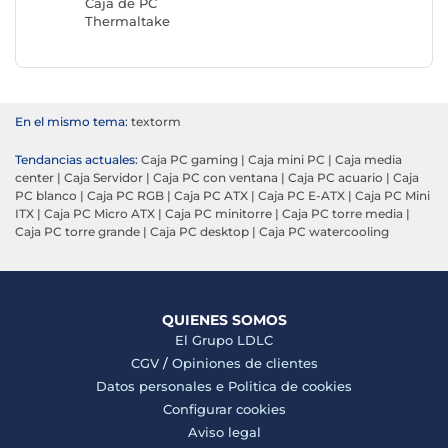
Caja de PC
Thermaltake
En el mismo tema:
textorm
Tendancias actuales:
Caja PC gaming
|
Caja mini PC
|
Caja media
center
|
Caja Servidor
|
Caja PC con ventana
|
Caja PC acuario
|
Caja
PC blanco
|
Caja PC RGB
|
Caja PC ATX
|
Caja PC E-ATX
|
Caja PC Mini
ITX
|
Caja PC Micro ATX
|
Caja PC minitorre
|
Caja PC torre media
|
Caja PC torre grande
|
Caja PC desktop
|
Caja PC watercooling
QUIENES SOMOS
El Grupo LDLC
CGV
/
Opiniones de clientes
Datos personales e
Politica de cookies
Configurar cookies
Aviso legal