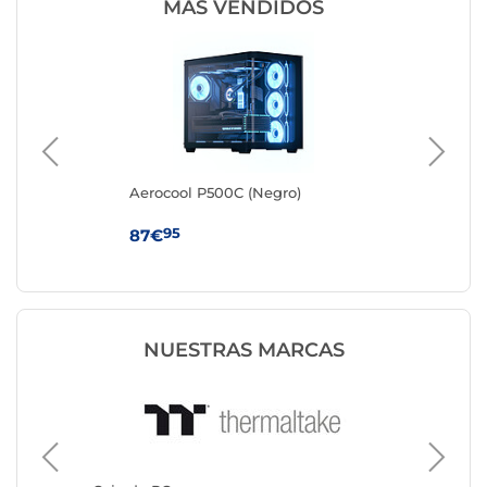
MÁS VENDIDOS
o
Aerocool P500C (Negro)
Aer
95
87€
81
NUESTRAS MARCAS
Caja de
Corsair