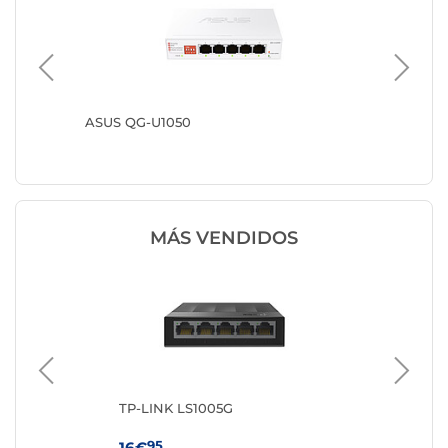
ASUS QG-U1050
ZyXEL 
MÁS VENDIDOS
TP-LINK LS1005G
TP
95
16€
56