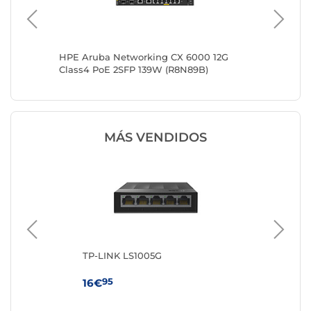
HPE Aruba Networking CX 6000 12G
Cisco C
Class4 PoE 2SFP 139W (R8N89B)
MÁS VENDIDOS
TP-LINK LS1005G
TP
95
16€
56