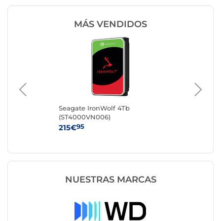
MÁS VENDIDOS
Seagate IronWolf 4Tb
Se
(ST4000VN006)
(S
95
215€
36
NUESTRAS MARCAS