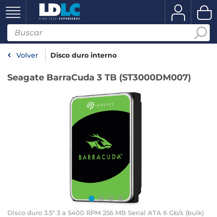
Volver
Disco duro interno
Seagate BarraCuda 3 TB (ST3000DM007)
Disco duro 3.5" 3 a 5400 RPM 256 MB Serial ATA 6 Gb/s (bulk)