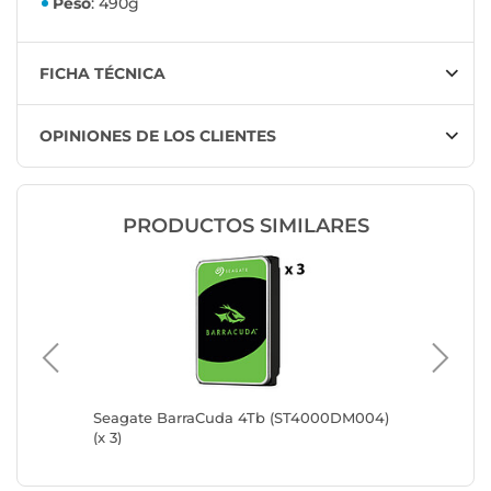
Peso
: 490g
FICHA TÉCNICA
OPINIONES DE LOS CLIENTES
PRODUCTOS SIMILARES
Seagate BarraCuda 4Tb (ST4000DM004)
Toshiba
(x 3)