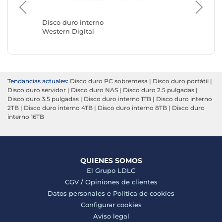
Disco duro interno
Disco du
Western Digital
Seagate
Tendancias actuales:
Disco duro PC sobremesa
|
Disco duro portátil
|
Disco duro servidor
|
Disco duro NAS
|
Disco duro 2.5 pulgadas
|
Disco duro 3.5 pulgadas
|
Disco duro interno 1TB
|
Disco duro interno
2TB
|
Disco duro interno 4TB
|
Disco duro interno 8TB
|
Disco duro
interno 16TB
QUIENES SOMOS
El Grupo LDLC
CGV
/
Opiniones de clientes
Datos personales e
Politica de cookies
Configurar cookies
Aviso legal