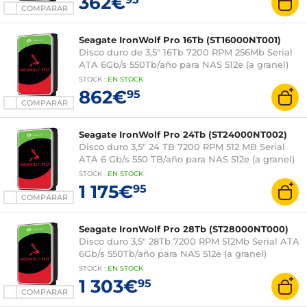
362€
COMPARAR
Seagate IronWolf Pro 16Tb (ST16000NT001)
Disco duro de 3,5" 16Tb 7200 RPM 256Mb Serial
ATA 6Gb/s 550Tb/año para NAS 512e (a granel)
STOCK
:
EN STOCK
862€
95
COMPARAR
Seagate IronWolf Pro 24Tb (ST24000NT002)
Disco duro 3,5" 24 TB 7200 RPM 512 MB Serial
ATA 6 Gb/s 550 TB/año para NAS 512e (a granel)
STOCK
:
EN
STOCK
1 175€
95
COMPARAR
Seagate IronWolf Pro 28Tb (ST28000NT000)
Disco duro 3,5" 28Tb 7200 RPM 512Mb Serial ATA
6Gb/s 550Tb/año para NAS 512e (a granel)
STOCK
:
EN STOCK
1 303€
95
COMPARAR