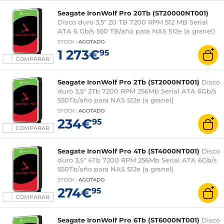
Seagate IronWolf Pro 20Tb (ST20000NT001)
Disco duro 3,5" 20 TB 7200 RPM 512 MB Serial
ATA 6 Gb/s 550 TB/año para NAS 512e (a granel)
STOCK
:
AGOTADO
1 273€
95
COMPARAR
Seagate IronWolf Pro 2Tb (ST2000NT001)
Disco
duro 3,5" 2Tb 7200 RPM 256Mb Serial ATA 6Gb/s
550Tb/año para NAS 512e (a granel)
STOCK
:
AGOTADO
234€
95
COMPARAR
Seagate IronWolf Pro 4Tb (ST4000NT001)
Disco
duro 3,5" 4Tb 7200 RPM 256Mb Serial ATA 6Gb/s
550Tb/año para NAS 512e (a granel)
STOCK
:
AGOTADO
274€
95
COMPARAR
Seagate IronWolf Pro 6Tb (ST6000NT001)
Disco