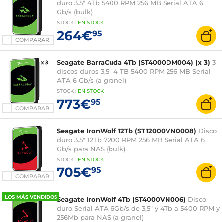
duro 3.5" 4Tb 5400 RPM 256 MB Serial ATA 6
Gb/s (bulk)
STOCK
:
EN STOCK
264€
95
COMPARAR
Seagate BarraCuda 4Tb (ST4000DM004) (x 3)
3
discos duros 3,5" 4 TB 5400 RPM 256 MB Serial
ATA 6 Gb/s (a granel)
STOCK
:
EN STOCK
773€
95
COMPARAR
Seagate IronWolf 12Tb (ST12000VN0008)
Disco
duro 3.5" 12Tb 7200 RPM 256 MB Serial ATA 6
Gb/s para NAS (bulk)
STOCK
:
EN STOCK
705€
95
COMPARAR
LOS MÁS VENDIDOS
Seagate IronWolf 4Tb (ST4000VN006)
Disco
duro Serial ATA 6Gb/s de 3,5" y 4Tb a 5400 RPM y
256Mb para NAS (a granel)