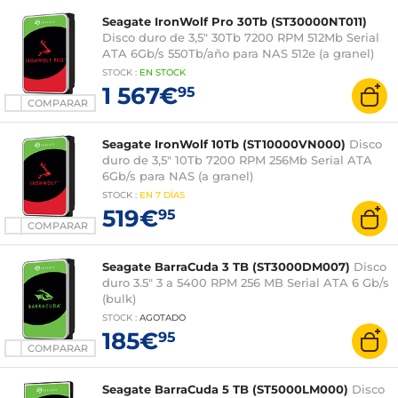
Seagate IronWolf Pro 30Tb (ST30000NT011)
Disco duro de 3,5" 30Tb 7200 RPM 512Mb Serial
ATA 6Gb/s 550Tb/año para NAS 512e (a granel)
STOCK
:
EN STOCK
1 567€
95
COMPARAR
Seagate IronWolf 10Tb (ST10000VN000)
Disco
duro de 3,5" 10Tb 7200 RPM 256Mb Serial ATA
6Gb/s para NAS (a granel)
STOCK
:
EN
7 DÍAS
519€
95
COMPARAR
Seagate BarraCuda 3 TB (ST3000DM007)
Disco
duro 3.5" 3 a 5400 RPM 256 MB Serial ATA 6 Gb/s
(bulk)
STOCK
:
AGOTADO
185€
95
COMPARAR
Seagate BarraCuda 5 TB (ST5000LM000)
Disco