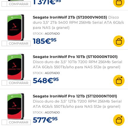
1 371€
95
COMPARAR
Seagate IronWolf 2Tb (ST2000VN003)
Disco
duro 3,5" 2Tb 5400 RPM 256Mb Serial ATA 6Gb/s
para NAS (a granel)
STOCK
:
AGOTADO
185€
95
COMPARAR
Seagate IronWolf Pro 10Tb (ST10000NT001)
Disco duro de 3,5" 10Tb 7200 RPM 256Mb Serial
ATA 6Gb/s 550Tb/año para NAS 512e (a granel)
STOCK
:
AGOTADO
548€
95
COMPARAR
Seagate IronWolf Pro 12Tb (ST12000NT001)
Disco duro de 3,5" 12Tb 7200 RPM 256Mb Serial
ATA 6Gb/s 550Tb/año para NAS 512e (a granel)
STOCK
:
AGOTADO
577€
95
COMPARAR