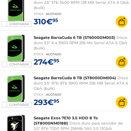
duro 2.5" 5Tb 5400 RPM 128 MB Serial ATA 6 Gb/s
(bulk)
STOCK
:
AGOTADO
310€
95
COMPARAR
Seagate BarraCuda 6 TB (ST6000DM003)
Disco
duro 3.5" 6 a 5900 RPM 256 Mo Serial ATA 6 Gb/s
(bulk)
STOCK
:
AGOTADO
274€
95
COMPARAR
Seagate BarraCuda 8 TB (ST8000DM004)
Disco
duro 3.5" 8Tb 8Tb 5900 RPM 256 MB Serial ATA 6
Gb/s (bulk)
STOCK
:
AGOTADO
293€
95
COMPARAR
Seagate Exos 7E10 3.5 HDD 8 To
(ST8000NM018B)
Disco duro para servidor de
3,5" 8Tb 7200 RPM 256Mb SAS 3.0 12Gb/s