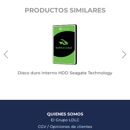
PRODUCTOS SIMILARES
gy
Disco duro interno HDD Seagate Technology
D
QUIENES SOMOS
El Grupo LDLC
CGV
/
Opiniones de clientes