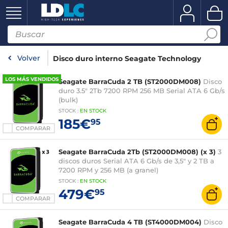
Volver
Disco duro interno Seagate Technology
LOS MÁS VENDIDOS
Seagate BarraCuda 2 TB (ST2000DM008)
Disco
duro 3.5" 2Tb 7200 RPM 256 MB Serial ATA 6 Gb/s
(bulk)
STOCK
:
EN STOCK
185€
95
COMPARAR
Seagate BarraCuda 2Tb (ST2000DM008) (x 3)
3
discos duros Serial ATA 6 Gb/s de 3,5" y 2 TB a
7200 RPM y 256 MB (a granel)
STOCK
:
EN STOCK
479€
95
COMPARAR
Seagate BarraCuda 4 TB (ST4000DM004)
Disco