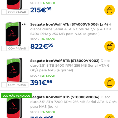
STOCK
:
EN
STOCK
215€
95
COMPARAR
Seagate IronWolf 4Tb (ST4000VN006) (x 4)
4
discos duros Serial ATA 6 Gb/s de 3,5" y 4 TB a
5400 RPM y 256 MB para NAS (a granel)
STOCK
:
EN
STOCK
822€
95
COMPARAR
Seagate IronWolf 8TB (ST8000VN002)
Disco
duro 3,5" 8 TB 5400 RPM 256 MB Serial ATA 6
Gb/s para NAS (a granel)
STOCK
:
EN STOCK
391€
95
COMPARAR
LOS MÁS VENDIDOS
Seagate IronWolf 8Tb (ST8000VN004)
Disco
duro 3.5" 8Tb 7200 RPM 256 MB Serial ATA 6 Gb/s
para NAS (bulk)
STOCK
:
EN STOCK
95