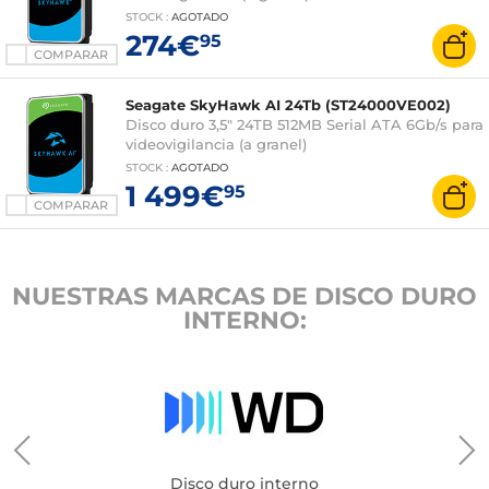
STOCK
:
AGOTADO
274€
95
COMPARAR
Seagate SkyHawk AI 24Tb (ST24000VE002)
Disco duro 3,5" 24TB 512MB Serial ATA 6Gb/s para
videovigilancia (a granel)
STOCK
:
AGOTADO
1 499€
95
COMPARAR
NUESTRAS MARCAS DE DISCO DURO
INTERNO:
Disco duro interno