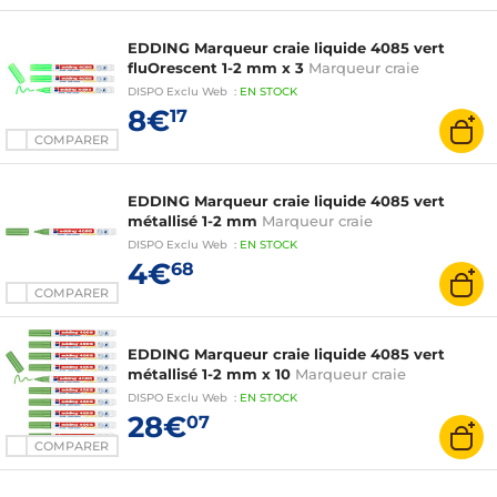
EDDING Marqueur craie liquide 4085 vert
fluOrescent 1-2 mm x 3
Marqueur craie
DISPO
Exclu Web
:
EN
STOCK
8€
17
COMPARER
EDDING Marqueur craie liquide 4085 vert
métallisé 1-2 mm
Marqueur craie
DISPO
Exclu Web
:
EN
STOCK
4€
68
COMPARER
EDDING Marqueur craie liquide 4085 vert
métallisé 1-2 mm x 10
Marqueur craie
DISPO
Exclu Web
:
EN
STOCK
28€
07
COMPARER