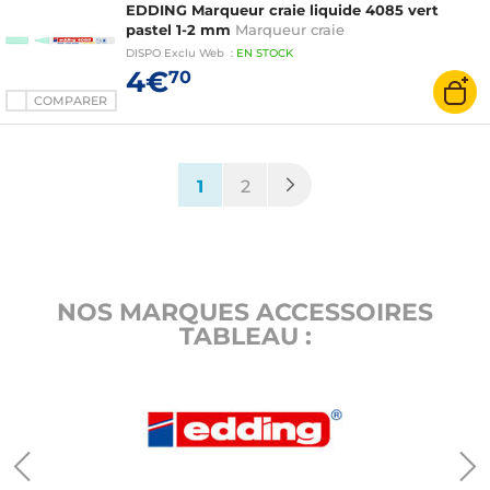
EDDING Marqueur craie liquide 4085 vert
pastel 1-2 mm
Marqueur craie
DISPO
Exclu Web
:
EN
STOCK
4€
70
COMPARER
(current)
1
2
NOS MARQUES ACCESSOIRES
TABLEAU :