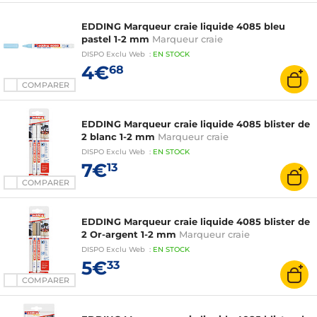
EDDING Marqueur craie liquide 4085 bleu
pastel 1-2 mm
Marqueur craie
DISPO
Exclu Web
:
EN
STOCK
4€
68
COMPARER
EDDING Marqueur craie liquide 4085 blister de
2 blanc 1-2 mm
Marqueur craie
DISPO
Exclu Web
:
EN
STOCK
7€
13
COMPARER
EDDING Marqueur craie liquide 4085 blister de
2 Or-argent 1-2 mm
Marqueur craie
DISPO
Exclu Web
:
EN
STOCK
5€
33
COMPARER