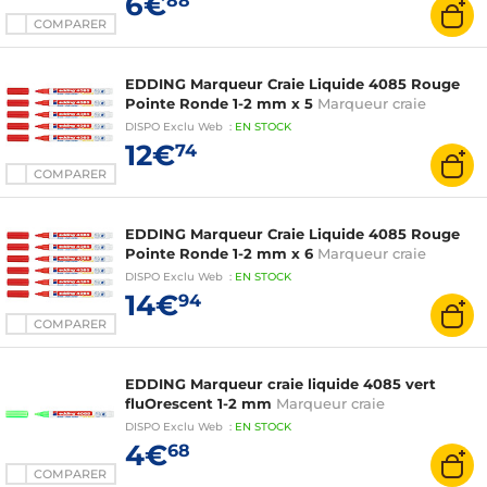
6€
88
COMPARER
EDDING Marqueur Craie Liquide 4085 Rouge
Pointe Ronde 1-2 mm x 5
Marqueur craie
DISPO
Exclu Web
:
EN
STOCK
12€
74
COMPARER
EDDING Marqueur Craie Liquide 4085 Rouge
Pointe Ronde 1-2 mm x 6
Marqueur craie
DISPO
Exclu Web
:
EN
STOCK
14€
94
COMPARER
EDDING Marqueur craie liquide 4085 vert
fluOrescent 1-2 mm
Marqueur craie
DISPO
Exclu Web
:
EN
STOCK
4€
68
COMPARER