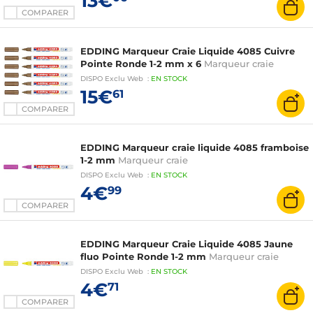
13€
COMPARER
EDDING Marqueur Craie Liquide 4085 Cuivre
Pointe Ronde 1-2 mm x 6
Marqueur craie
DISPO
Exclu Web
:
EN
STOCK
15€
61
COMPARER
EDDING Marqueur craie liquide 4085 framboise
1-2 mm
Marqueur craie
DISPO
Exclu Web
:
EN
STOCK
4€
99
COMPARER
EDDING Marqueur Craie Liquide 4085 Jaune
fluo Pointe Ronde 1-2 mm
Marqueur craie
DISPO
Exclu Web
:
EN
STOCK
4€
71
COMPARER