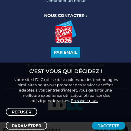
Demander un retour
NOUS CONTACTER :
PAR EMAIL
*Étude Ipsos bva - Viséo CI - Plus d’infos sur escda.fr
C'EST VOUS QUI DÉCIDEZ !
Notre site LDLC utilise des cookies ou des technologies
similaires pour vous proposer des services et offres
adaptés à vos centres d’intérêt, vous garantir une
meilleure expérience utilisateur et réaliser des
statistiques de visites.
En savoir plus.
REFUSER
PARAMÉTRER
J'ACCEPTE
87 produits correspondent
FILTRER
1