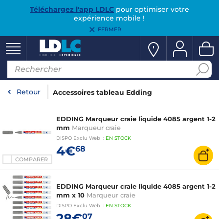
Téléchargez l'app LDLC
pour optimiser votre
expérience mobile !
FERMER
Retour
Accessoires tableau Edding
EDDING Marqueur craie liquide 4085 argent 1-2
mm
Marqueur craie
DISPO
Exclu Web
:
EN
STOCK
4€
68
COMPARER
EDDING Marqueur craie liquide 4085 argent 1-2
mm x 10
Marqueur craie
DISPO
Exclu Web
:
EN
STOCK
28€
07