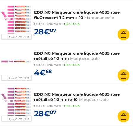
EDDING Marqueur craie liquide 4085 rose
fluOrescent 1-2 mm x 10
Marqueur craie
DISPO
Exclu Web
:
EN
STOCK
28€
07
COMPARER
EDDING Marqueur craie liquide 4085 rose
métallisé 1-2 mm
Marqueur craie
DISPO
Exclu Web
:
EN
STOCK
4€
68
COMPARER
EDDING Marqueur craie liquide 4085 rose
métallisé 1-2 mm x 10
Marqueur craie
DISPO
Exclu Web
:
EN
STOCK
28€
07
COMPARER