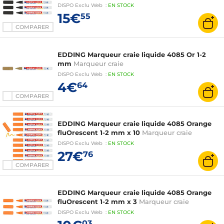
DISPO
Exclu Web
:
EN
STOCK
15€
55
COMPARER
EDDING Marqueur craie liquide 4085 Or 1-2
mm
Marqueur craie
DISPO
Exclu Web
:
EN
STOCK
4€
64
COMPARER
EDDING Marqueur craie liquide 4085 Orange
fluOrescent 1-2 mm x 10
Marqueur craie
DISPO
Exclu Web
:
EN
STOCK
27€
76
COMPARER
EDDING Marqueur craie liquide 4085 Orange
fluOrescent 1-2 mm x 3
Marqueur craie
DISPO
Exclu Web
:
EN
STOCK
03