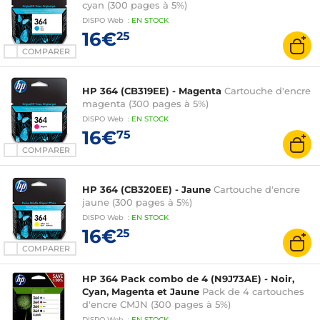
cyan (300 pages à 5%)
DISPO
Web
:
EN
STOCK
16€
25
COMPARER
HP 364 (CB319EE) - Magenta
Cartouche d'encre
magenta (300 pages à 5%)
DISPO
Web
:
EN
STOCK
16€
75
COMPARER
HP 364 (CB320EE) - Jaune
Cartouche d'encre
jaune (300 pages à 5%)
DISPO
Web
:
EN
STOCK
16€
25
COMPARER
HP 364 Pack combo de 4 (N9J73AE) - Noir,
Cyan, Magenta et Jaune
Pack de 4 cartouches
d'encre CMJN (300 pages à 5%)
DISPO
Web
:
EN
STOCK