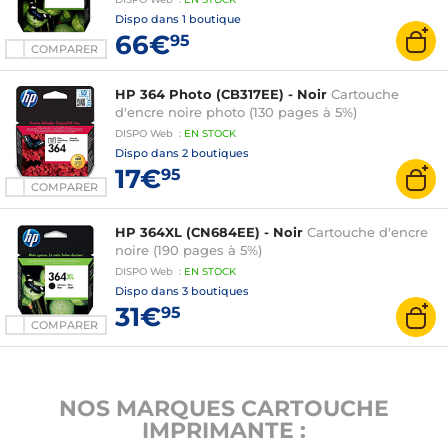
Dispo dans
1 boutique
66€
95
COMPARER
HP 364 Photo (CB317EE) - Noir
Cartouche
d'encre noire photo (130 pages à 5%)
DISPO
Web
:
EN
STOCK
Dispo dans
2 boutiques
17€
95
COMPARER
HP 364XL (CN684EE) - Noir
Cartouche d'encre
noire (190 pages à 5%)
DISPO
Web
:
EN
STOCK
Dispo dans
3 boutiques
31€
95
COMPARER
NOS MARQUES CARTOUCHE
IMPRIMANTE :