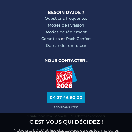
BESOIN D'AIDE ?
Questions fréquentes
Modes de livraison
Modes de règlement
Garanties
et
Pack Confort
Demander un retour
NOUS CONTACTER :
04 27 46 60 00
Appel non surtaxé
*Étude Ipsos bva - Viséo CI - Plus d’infos sur escda.fr
C'EST VOUS QUI DÉCIDEZ !
Notre site LDLC utilise des cookies ou des technologies