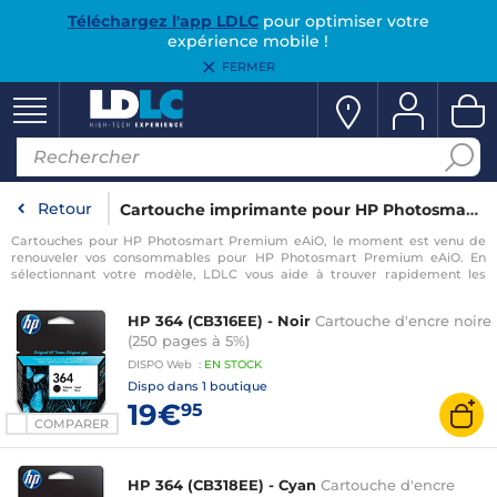
Téléchargez l'app LDLC
pour optimiser votre
expérience mobile !
FERMER
Retour
Cartouche imprimante pour HP Photosmart Premium eAiO
Cartouches pour HP Photosmart Premium eAiO, le moment est venu de
renouveler vos consommables pour HP Photosmart Premium eAiO. En
sélectionnant votre modèle, LDLC vous aide à trouver rapidement les
consommables compatibles avec votre imprimante pour HP Photosmart
Premium eAiO.
HP 364 (CB316EE) - Noir
Cartouche d'encre noire
(250 pages à 5%)
DISPO
Web
:
EN
STOCK
Dispo dans
1 boutique
19€
95
COMPARER
HP 364 (CB318EE) - Cyan
Cartouche d'encre