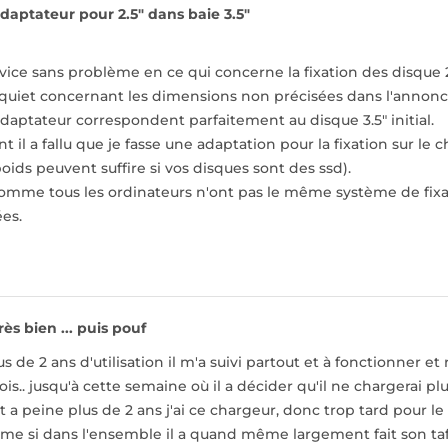
daptateur pour 2.5" dans baie 3.5"
rvice sans problème en ce qui concerne la fixation des disque 2.
inquiet concernant les dimensions non précisées dans l'annon
daptateur correspondent parfaitement au disque 3.5" initial.
il a fallu que je fasse une adaptation pour la fixation sur le 
oids peuvent suffire si vos disques sont des ssd).
omme tous les ordinateurs n'ont pas le même système de fixatio
es.
rès bien ... puis pouf
s de 2 ans d'utilisation il m'a suivi partout et à fonctionne
ois.. jusqu'à cette semaine où il a décider qu'il ne chargerai plu
a peine plus de 2 ans j'ai ce chargeur, donc trop tard pour l
e si dans l'ensemble il a quand même largement fait son taf