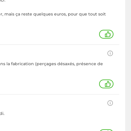
SD.
er, mais ça reste quelques euros, pour que tout soit
+
ans la fabrication (perçages désaxés, présence de
+
di.