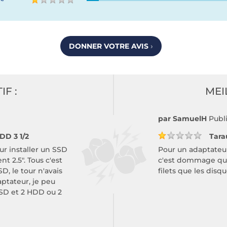
DONNER VOTRE AVIS
›
IF :
MEI
par SamuelH
Publi
DD 3 1/2
Tara
ur installer un SSD
Pour un adaptateu
 2.5". Tous c'est
c'est dommage que 
D, le tour n'avais
filets que les disqu
ptateur, je peu
SSD et 2 HDD ou 2