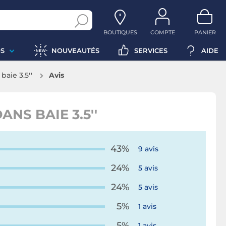
BOUTIQUES
COMPTE
PANIER
S
NOUVEAUTÉS
SERVICES
AIDE
aie 3.5''
Avis
NS BAIE 3.5''
43%
9 avis
24%
5 avis
24%
5 avis
5%
1 avis
5%
1 avis