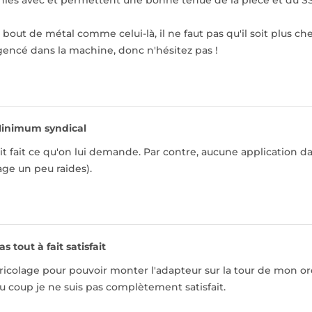
rnies avec et permettent une bonne tenue de la pièce et du S
 bout de métal comme celui-là, il ne faut pas qu'il soit plus ch
encé dans la machine, donc n'hésitez pas !
inimum syndical
it fait ce qu'on lui demande. Par contre, aucune application d
ge un peu raides).
as tout à fait satisfait
 bricolage pour pouvoir monter l'adapteur sur la tour de mon or
coup je ne suis pas complètement satisfait.