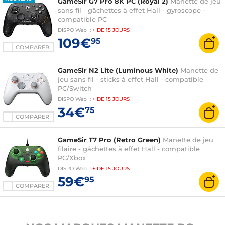
GameSir G7 Pro 8K PC (Royal 2)
Manette de jeu
sans fil - gâchettes à effet Hall - gyroscope -
compatible PC
DISPO
Web
:
+ DE
15 JOURS
109€
95
COMPARER
GameSir N2 Lite (Luminous White)
Manette de
jeu sans fil - sticks à effet Hall - compatible
PC/Switch
DISPO
Web
:
+ DE
15 JOURS
34€
75
COMPARER
GameSir T7 Pro (Retro Green)
Manette de jeu
filaire - gâchettes à effet Hall - compatible
PC/Xbox
DISPO
Web
:
+ DE
15 JOURS
59€
95
COMPARER