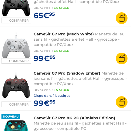
gâchettes à effet Hall - compatible PC/Xbox
DISPO
Web
:
EN
STOCK
65€
95
COMPARER
GameSir G7 Pro (Mech White)
Manette de jeu
sans fil - gâchettes à effet Hall - gyroscope -
compatible PC/Xbox
DISPO
Web
:
EN
STOCK
99€
95
COMPARER
GameSir G7 Pro (Shadow Ember)
Manette de
jeu sans fil - gâchettes à effet Hall - gyroscope -
compatible PC/Xbox
DISPO
Web
:
EN
STOCK
Dispo dans
1 boutique
99€
95
COMPARER
NOUVEAU
GameSir G7 Pro 8K PC (Aimlabs Edition)
Manette de jeu sans fil - gâchettes à effet Hall -
gyroscope - compatible PC