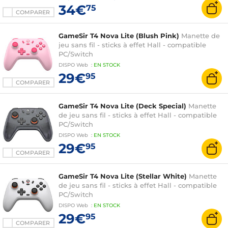
34€
75
COMPARER
GameSir T4 Nova Lite (Blush Pink)
Manette de
jeu sans fil - sticks à effet Hall - compatible
PC/Switch
DISPO
Web
:
EN
STOCK
29€
95
COMPARER
GameSir T4 Nova Lite (Deck Special)
Manette
de jeu sans fil - sticks à effet Hall - compatible
PC/Switch
DISPO
Web
:
EN
STOCK
29€
95
COMPARER
GameSir T4 Nova Lite (Stellar White)
Manette
de jeu sans fil - sticks à effet Hall - compatible
PC/Switch
DISPO
Web
:
EN
STOCK
29€
95
COMPARER