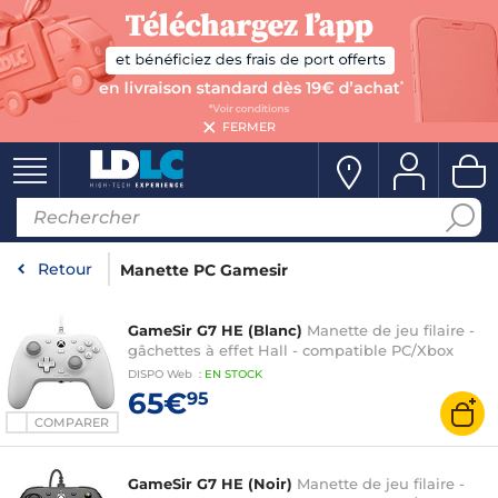
FERMER
Retour
Manette PC Gamesir
GameSir G7 HE (Blanc)
Manette de jeu filaire -
gâchettes à effet Hall - compatible PC/Xbox
DISPO
Web
:
EN
STOCK
65€
95
COMPARER
GameSir G7 HE (Noir)
Manette de jeu filaire -