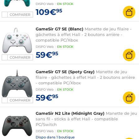
DISPO
Web
:
EN
STOCK
109€
95
COMPARER
GameSir G7 SE (Blanc)
Manette de jeu filaire -
gâchettes à effet Hall - 2 boutons arrière -
compatible PC/Xbox
DISPO
Web
:
EN
STOCK
59€
95
COMPARER
GameSir G7 SE (Spoty Gray)
Manette de jeu
filaire - gâchettes à effet Hall - 2 boutons arrière
- compatible PC/Xbox
DISPO
Web
:
EN
STOCK
59€
95
COMPARER
GameSir N2 Lite (Midnight Gray)
Manette de jeu
sans fil - sticks à effet Hall - compatible
PC/Switch
DISPO
Web
:
EN
STOCK
Dispo dans
1 boutique