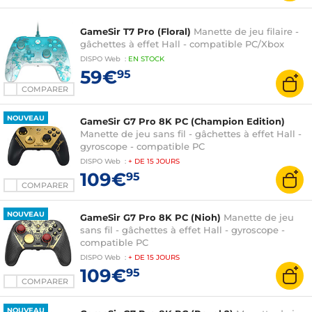
GameSir T7 Pro (Floral)
Manette de jeu filaire -
gâchettes à effet Hall - compatible PC/Xbox
DISPO
Web
:
EN
STOCK
59€
95
COMPARER
NOUVEAU
GameSir G7 Pro 8K PC (Champion Edition)
Manette de jeu sans fil - gâchettes à effet Hall -
gyroscope - compatible PC
DISPO
Web
:
+ DE
15 JOURS
109€
95
COMPARER
NOUVEAU
GameSir G7 Pro 8K PC (Nioh)
Manette de jeu
sans fil - gâchettes à effet Hall - gyroscope -
compatible PC
DISPO
Web
:
+ DE
15 JOURS
109€
95
COMPARER
NOUVEAU