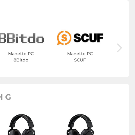
Man
Manette PC
Manette PC
8Bitdo
SCUF
H G
Volant P