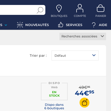
BOUTIQUES
COMPTE
PANIER
S
NOUVEAUTÉS
SERVICES
AIDE
Recherches associées
Joypad PC
Manette PC sans fil
Trier par :
Défaut
DISPO
49€
95
Web
44€
95
EN
STOCK
Dispo dans
6 boutiques