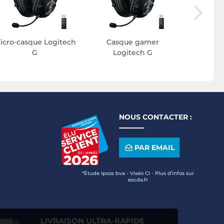
icro-casque Logitech
Casque gamer
G
Logitech G
NOUS CONTACTER :
PAR EMAIL
*Étude Ipsos bva - Viséo CI - Plus d’infos sur
escda.fr
LIVRAISON ULTRA-RAPIDE