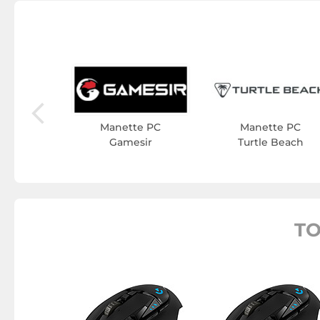
e PC
nic
Manette PC
Manette PC
Gamesir
Turtle Beach
TO
ignets
ch G