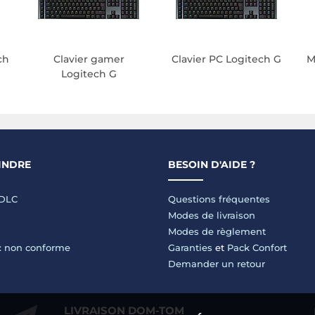
ch
Clavier gamer
Clavier PC Logitech G
M
Logitech G
INDRE
BESOIN D'AIDE ?
LDLC
Questions fréquentes
Modes de livraison
Modes de règlement
 : non conforme
Garanties
et
Pack Confort
Demander un retour
LIVRAISON DOM-TOM