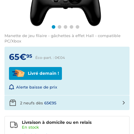
Manette de jeu filaire - gâchettes à effet Hall - compatible
PC/Xbox
65€
95
Éco-part. : 0€
04
Livré demain !
Alerte baisse de prix
2 neufs dès
65€95
Livraison à domicile ou en relais
En
stock