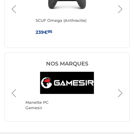
SCUF Omega (Anthracite)
Mic
Con
95
239€
59
NOS MARQUES
Manette
Turtle 
Manette PC
Gamesir