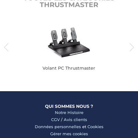
THRUSTMASTER
Volant PC Thrustmaster
QUI SOMMES NOUS ?
Notre Histoire
CGV
/
Avis clients
Données personnelles
et
Cookies
Gérer mes cookies