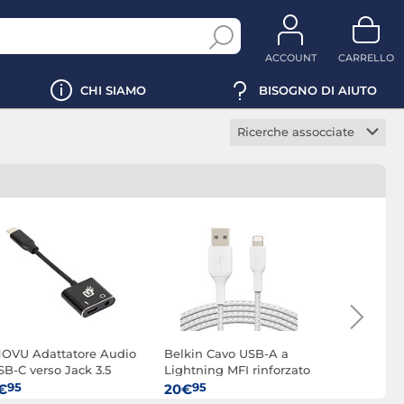
ACCOUNT
CARRELLO
CHI SIAMO
BISOGNO DI AIUTO
Ricerche assocciate
Cavo USB smartphone
NOVU Adattatore Audio
Belkin Cavo USB-A a
Belkin Ca
SB-C verso Jack 3.5
Lightning MFI rinforzato
USB-C (Bia
m + USB-C Power
(Bianco) - 1 m
95
95
95
€
20€
9€
elivery 60W