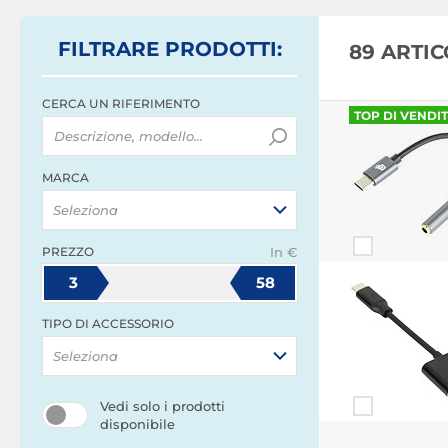
FILTRARE
PRODOTTI
:
89 ARTI
CERCA UN RIFERIMENTO
TOP DI VENDI
MARCA
Seleziona
PREZZO
In €
3
58
TIPO DI ACCESSORIO
Seleziona
Vedi solo i prodotti
disponibile