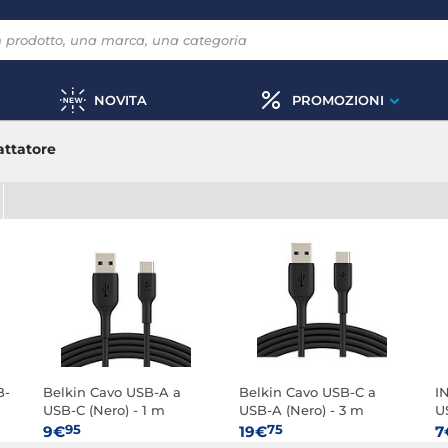
NOVITA
PROMOZIONI
attatore
B-
Belkin Cavo USB-A a
Belkin Cavo USB-C a
I
USB-C (Nero) - 1 m
USB-A (Nero) - 3 m
U
m
95
75
9€
19€
7
D