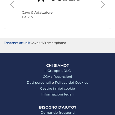
Cavo & Adattatore
Cavo & 
Belkin
Akashi
Tendenze attuali:
Cavo USB smartphone
CHI SIAMO?
Il Gruppo LDLC
CGV
/
Recensioni
Dati personali
e
Politica dei Cookies
Gestire i miei cookie
Informazioni legali
BISOGNO D'AIUTO?
Domande frequenti