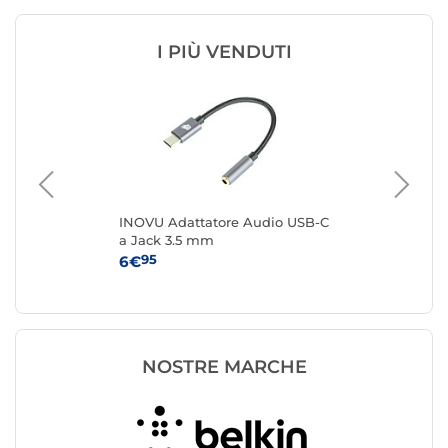
I PIÙ VENDUTI
INOVU Adattatore Audio USB-C
Sta
a Jack 3.5 mm
USB
Cer
95
6€
14
NOSTRE MARCHE