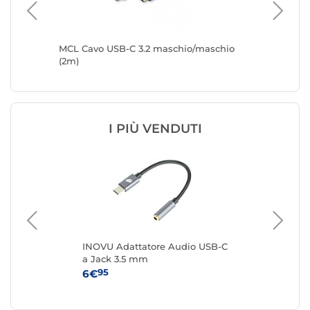
 a USB-
MCL Cavo USB-C 3.2 maschio/maschio
MCL Cav
(2m)
Display 
I PIÙ VENDUTI
ing
INOVU Adattatore Audio USB-C
Sta
a Jack 3.5 mm
USB
Cer
95
6€
14