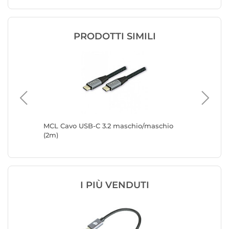
PRODOTTI SIMILI
 a USB-
MCL Cavo USB-C 3.2 maschio/maschio
MCL Cav
(2m)
Display 
I PIÙ VENDUTI