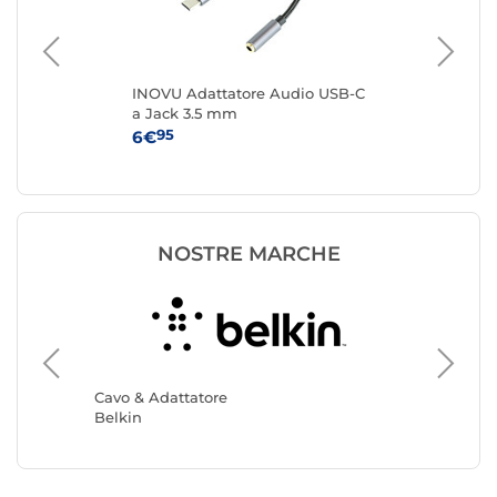
INOVU Adattatore Audio USB-C
Sta
a Jack 3.5 mm
USB
Cer
95
6€
14
NOSTRE MARCHE
Cavo & 
Akashi
Cavo & Adattatore
Belkin