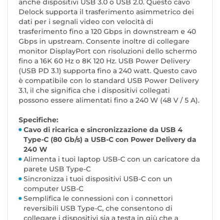
anche dispositivi USB 3.0 o USB 2.0. Questo cavo
Delock supporta il trasferimento asimmetrico dei
dati per i segnali video con velocità di
trasferimento fino a 120 Gbps in downstream e 40
Gbps in upstream. Consente inoltre di collegare
monitor DisplayPort con risoluzioni dello schermo
fino a 16K 60 Hz o 8K 120 Hz. USB Power Delivery
(USB PD 3.1) supporta fino a 240 watt. Questo cavo
è compatibile con lo standard USB Power Delivery
3.1, il che significa che i dispositivi collegati
possono essere alimentati fino a 240 W (48 V / 5 A).
Specifiche:
Cavo di ricarica e sincronizzazione da USB 4
Type-C (80 Gb/s) a USB-C con Power Delivery da
240 W
Alimenta i tuoi laptop USB-C con un caricatore da
parete USB Type-C
Sincronizza i tuoi dispositivi USB-C con un
computer USB-C
Semplifica le connessioni con i connettori
reversibili USB Type-C, che consentono di
collegare i dispositivi sia a testa in giù che a