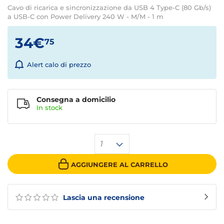
Cavo di ricarica e sincronizzazione da USB 4 Type-C (80 Gb/s)
a USB-C con Power Delivery 240 W - M/M - 1 m
34€
75
Alert calo di prezzo
Consegna a domicilio
In stock
1
AGGIUNGERE AL CARRELLO
Lascia una recensione