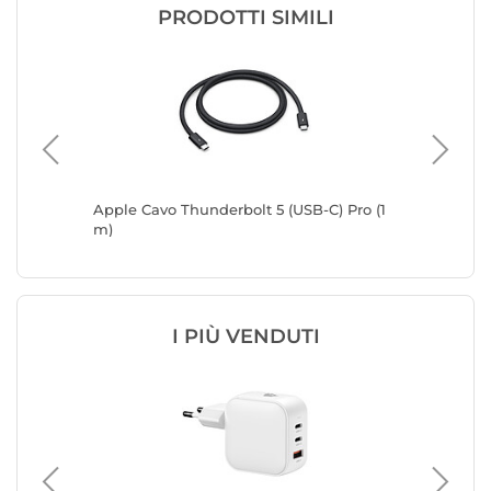
PRODOTTI SIMILI
 (1 m)
Apple Cavo Thunderbolt 5 (USB-C) Pro (1
Belkin B
m)
C e Ligh
I PIÙ VENDUTI