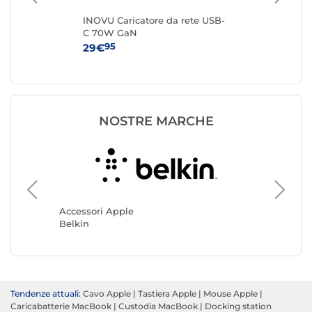
INOVU Caricatore da rete USB-
Ap
C 70W GaN
Ad
95
29€
25
NOSTRE MARCHE
Accesso
Apple
Accessori Apple
Belkin
Tendenze attuali:
Cavo Apple
|
Tastiera Apple
|
Mouse Apple
|
Caricabatterie MacBook
|
Custodia MacBook
|
Docking station