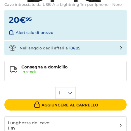
Cavo intrecciato da USB-A a Lightning 1m per Iphone - Nero
20€
95
Alert calo di prezzo
Nell'angolo degli affari a
18€85
Consegna a domicilio
In stock
1
AGGIUNGERE AL CARRELLO
Lunghezza del cavo:
1 m