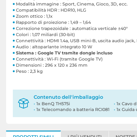
Modalità immagine : Sport, Cinema, Gioco, 3D, ecc.
Compatibilità HDR : HDR10, HLG
Zoom ottico : 1,1x
Rapporto di proiezione : 1,49 – 1,64
Correzione trapezoidale : automatica verticale ±40°
Colori : 1,07 miliardi (30-bit)
Connettività : HDMI 1.4a, USB mini-B, uscita audio jack,
Audio : altoparlante integrato 10 W
Sistema : Google TV tramite dongle incluso
Connettività : Wi-Fi (tramite Google TV)
Dimensioni : 296 x 120 x 236 mm
Peso : 2,3 kg
Contenuto dell'imballaggio
1x BenQ TH575i
1x Cavo d
1x Telecomando a batteria RCI081
1x Guida 
PRODOTTI SIMILI
I PIÙ VENDUTI
NOSTRE