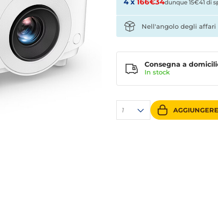
4 x
166€34
dunque 15€41 di s
Nell'angolo degli affari
Consegna a domicili
In stock
1
AGGIUNGERE