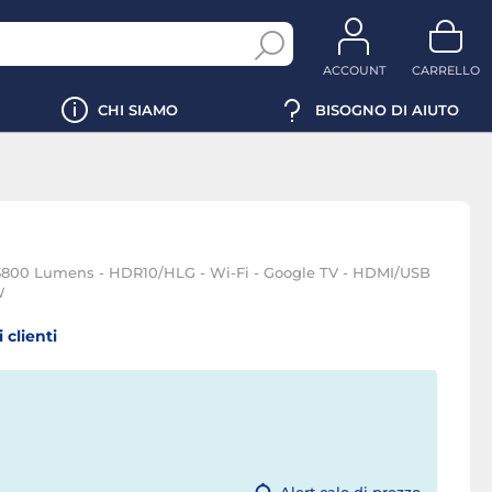
ACCOUNT
CARRELLO
CHI SIAMO
BISOGNO DI AIUTO
 3800 Lumens - HDR10/HLG - Wi-Fi - Google TV - HDMI/USB
W
 clienti