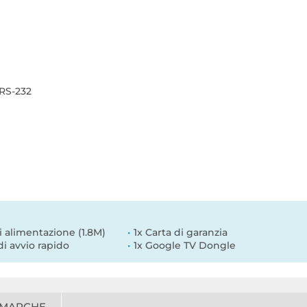
 RS-232
i alimentazione (1.8M)
1x Carta di garanzia
di avvio rapido
1x Google TV Dongle
 MARCHE