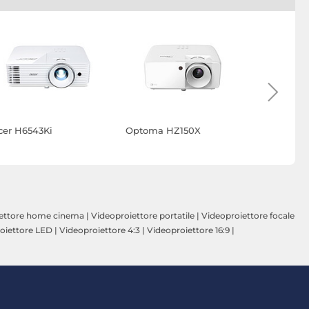
cer H6543Ki
Optoma HZ150X
Loewe We
ettore home cinema
|
Videoproiettore portatile
|
Videoproiettore focale
oiettore LED
|
Videoproiettore 4:3
|
Videoproiettore 16:9
|