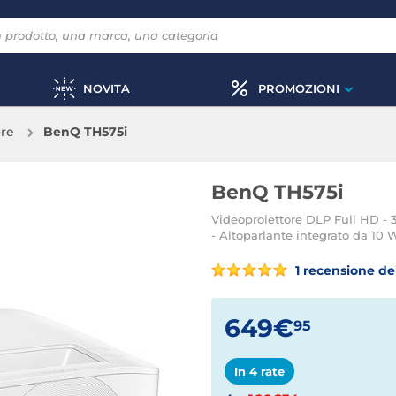
NOVITA
PROMOZIONI
ore
BenQ TH575i
BenQ TH575i
Videoproiettore DLP Full HD -
- Altoparlante integrato da 10 
1 recensione dei
649€
95
In 4 rate