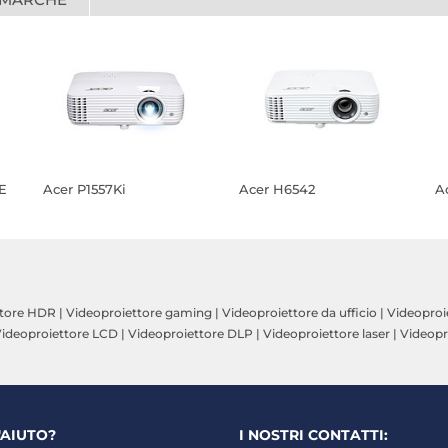
E
Acer P1557Ki
Acer H6542
A
ttore HDR
|
Videoproiettore gaming
|
Videoproiettore da ufficio
|
Videoproi
ideoproiettore LCD
|
Videoproiettore DLP
|
Videoproiettore laser
|
Videopr
'AIUTO?
I NOSTRI CONTATTI: