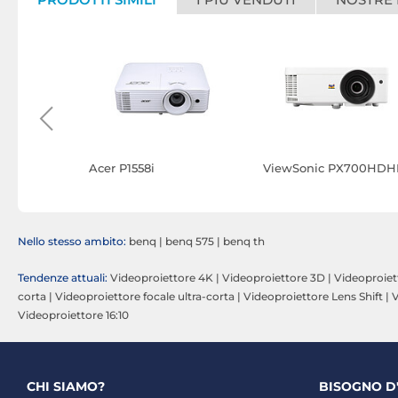
i
Acer P1558i
ViewSonic PX700HDH
Nello stesso ambito:
benq
|
benq 575
|
benq th
Tendenze attuali:
Videoproiettore 4K
|
Videoproiettore 3D
|
Videoproie
corta
|
Videoproiettore focale ultra-corta
|
Videoproiettore Lens Shift
|
V
Videoproiettore 16:10
CHI SIAMO?
BISOGNO D