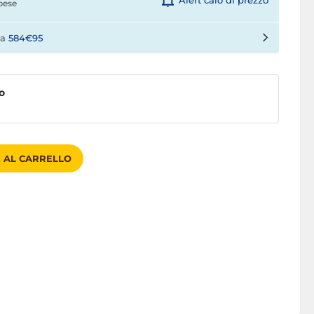
Alert calo di prezzo
pese
 a
584€95
o
 AL CARRELLO