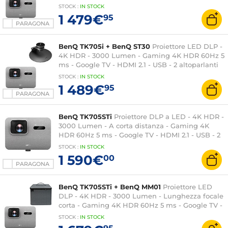
da 8 Watt + custodia per il trasporto
STOCK
:
IN STOCK
1 479€
95
PARAGONA
BenQ TK705i + BenQ ST30
Proiettore LED DLP -
4K HDR - 3000 Lumen - Gaming 4K HDR 60Hz 5
ms - Google TV - HDMI 2.1 - USB - 2 altoparlanti
da 8 Watt + supporto
STOCK
:
IN STOCK
1 489€
95
PARAGONA
BenQ TK705STi
Proiettore DLP a LED - 4K HDR -
3000 Lumen - A corta distanza - Gaming 4K
HDR 60Hz 5 ms - Google TV - HDMI 2.1 - USB - 2
altoparlanti da 8 Watt
STOCK
:
IN STOCK
1 590€
00
PARAGONA
BenQ TK705STi + BenQ MM01
Proiettore LED
DLP - 4K HDR - 3000 Lumen - Lunghezza focale
corta - Gaming 4K HDR 60Hz 5 ms - Google TV -
HDMI 2.1 - USB - 2 altoparlanti da 8 Watt +
STOCK
:
IN STOCK
custodia