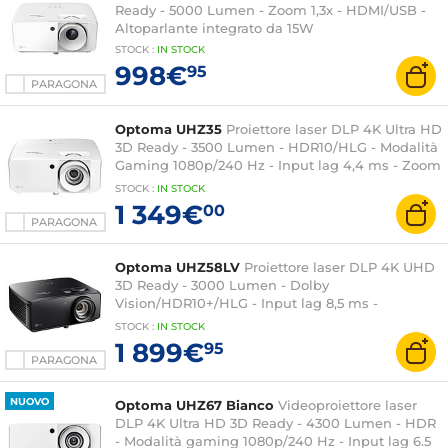
Ready - 5000 Lumen - Zoom 1,3x - HDMI/USB -
Altoparlante integrato da 15W
STOCK
:
IN STOCK
998€
95
PARAGONA
Optoma UHZ35
Proiettore laser DLP 4K Ultra HD
3D Ready - 3500 Lumen - HDR10/HLG - Modalità
Gaming 1080p/240 Hz - Input lag 4,4 ms - Zoom
1,6x - HDMI/USB/Ethernet - Altoparlante 15 W
STOCK
:
IN STOCK
integrato - IP6X
1 349€
00
PARAGONA
Optoma UHZ58LV
Proiettore laser DLP 4K UHD
3D Ready - 3000 Lumen - Dolby
Vision/HDR10+/HLG - Input lag 8,5 ms -
HDMI/USB/Ethernet - Altoparlante integrato da
STOCK
:
IN STOCK
15 Watt
1 899€
95
PARAGONA
NUOVO
Optoma UHZ67 Bianco
Videoproiettore laser
DLP 4K Ultra HD 3D Ready - 4300 Lumen - HDR
- Modalità gaming 1080p/240 Hz - Input lag 6.5