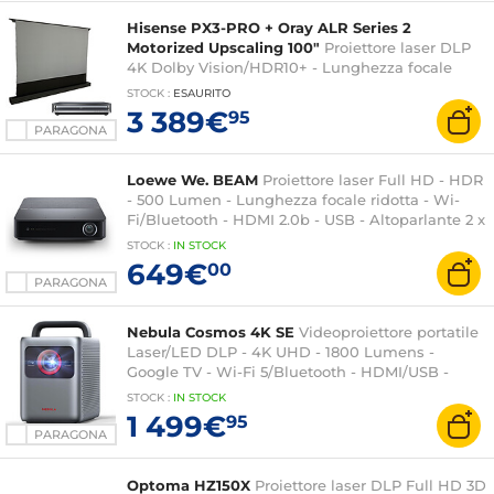
Hisense PX3-PRO + Oray ALR Series 2
Motorized Upscaling 100"
Proiettore laser DLP
4K Dolby Vision/HDR10+ - Lunghezza focale
regolabile - Smart TV - Wi-Fi/Bluetooth/AirPlay2 -
STOCK
:
ESAURITO
HDMI 2.1 - 2 x 15 Watt + 2 x 10 Watt soundbar
3 389€
95
Dolby Atmos + schermo ascendente motorizzato
PARAGONA
da 100"
Loewe We. BEAM
Proiettore laser Full HD - HDR
- 500 Lumen - Lunghezza focale ridotta - Wi-
Fi/Bluetooth - HDMI 2.0b - USB - Altoparlante 2 x
5 Watt integrato
STOCK
:
IN STOCK
649€
00
PARAGONA
Nebula Cosmos 4K SE
Videoproiettore portatile
Laser/LED DLP - 4K UHD - 1800 Lumens -
Google TV - Wi-Fi 5/Bluetooth - HDMI/USB -
Suono 30W
STOCK
:
IN STOCK
1 499€
95
PARAGONA
Optoma HZ150X
Proiettore laser DLP Full HD 3D