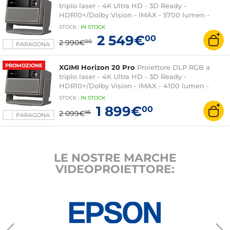
triplo laser - 4K Ultra HD - 3D Ready -
HDR10+/Dolby Vision - IMAX - 5700 lumen -
Autofocus - Google TV - Wi-Fi/Bluetooth -
STOCK
:
IN STOCK
HDMI/USB - Harman/Kardon 2 x 12 W Dolby
2 549€
00
2 990€
00
Audio
PARAGONA
PROMOZIONE
XGIMI Horizon 20 Pro
Proiettore DLP RGB a
triplo laser - 4K Ultra HD - 3D Ready -
HDR10+/Dolby Vision - IMAX - 4100 lumen -
Autofocus - Google TV - Wi-Fi/Bluetooth -
STOCK
:
IN STOCK
HDMI/USB - Harman/Kardon 2 x 12 W Dolby
1 899€
00
2 099€
95
Audio
PARAGONA
LE NOSTRE MARCHE
VIDEOPROIETTORE: