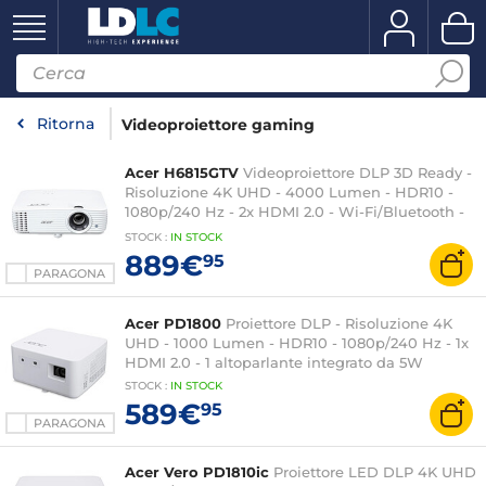
Ritorna
Videoproiettore gaming
Acer H6815GTV
Videoproiettore DLP 3D Ready -
Risoluzione 4K UHD - 4000 Lumen - HDR10 -
1080p/240 Hz - 2x HDMI 2.0 - Wi-Fi/Bluetooth -
dongle Google TV - Altoparlante integrato 10 W
STOCK
:
IN
STOCK
889€
95
PARAGONA
Acer PD1800
Proiettore DLP - Risoluzione 4K
UHD - 1000 Lumen - HDR10 - 1080p/240 Hz - 1x
HDMI 2.0 - 1 altoparlante integrato da 5W
STOCK
:
IN STOCK
589€
95
PARAGONA
Acer Vero PD1810ic
Proiettore LED DLP 4K UHD