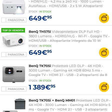
- HDR/HLG - 4,2 ms a 240 Hz - 1000 Lumen -
Autofocus - HDMI/USB - 2 x 5 W Altoparlanti
integrati
STOCK
:
IN STOCK
649€
95
PARAGONA
TOP DI VENDITA
BenQ TH575i
Videoproiettore DLP Full HD -
3800 Lumens - HDR10/HLG - Wi-Fi - Google TV -
HDMI/USB - Altoparlante integrato da 10 W
STOCK
:
IN STOCK
649€
95
PARAGONA
BenQ TK705i
Proiettore LED DLP - 4K HDR -
3000 Lumen - Gaming 4K HDR 60Hz 5 ms -
Google TV - HDMI 2.1 - USB - 2 altoparlanti da 8
Watt
STOCK
:
IN STOCK
1 389€
95
PARAGONA
BenQ TK705i + BenQ MM01
Proiettore LED DLP -
4K HDR - 3000 Lumen - Gaming 4K HDR 60Hz 5
ms - Google TV - HDMI 2.1 - USB - 2 altoparlanti