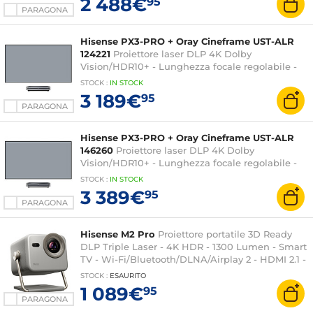
2 488€
95
PARAGONA
Hisense PX3-PRO + Oray Cineframe UST-ALR
124221
Proiettore laser DLP 4K Dolby
Vision/HDR10+ - Lunghezza focale regolabile -
Smart TV - Wi-Fi/Bluetooth/AirPlay2 - HDMI 2.1 -
STOCK
:
IN
STOCK
2 x 15 Watt + 2 x 10 Watt soundbar Dolby Atmos
3 189€
95
+ schermo fisso da 100" su cornice per proiettore
PARAGONA
a ottica ultracorta
Hisense PX3-PRO + Oray Cineframe UST-ALR
146260
Proiettore laser DLP 4K Dolby
Vision/HDR10+ - Lunghezza focale regolabile -
Smart TV - Wi-Fi/Bluetooth/AirPlay2 - HDMI 2.1 -
STOCK
:
IN
STOCK
2 x 15 Watt + 2 x 10 Watt soundbar Dolby Atmos
3 389€
95
+ schermo fisso Cineframe da 120" per proiettore
PARAGONA
a ottica ultracorta
Hisense M2 Pro
Proiettore portatile 3D Ready
DLP Triple Laser - 4K HDR - 1300 Lumen - Smart
TV - Wi-Fi/Bluetooth/DLNA/Airplay 2 - HDMI 2.1 -
2 x 10W Dolby Audio
STOCK
:
ESAURITO
1 089€
95
PARAGONA