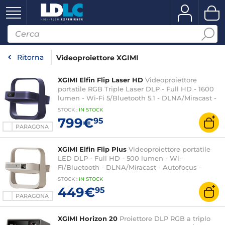
Ritorna
Videoproiettore XGIMI
XGIMI Elfin Flip Laser HD
Videoproiettore
portatile RGB Triple Laser DLP - Full HD - 1600
lumen - Wi-Fi 5/Bluetooth 5.1 - DLNA/Miracast -
Autofocus - Google TV - HDMI (eARC)/USB 2.0 -
STOCK
:
IN STOCK
Audio Harman Kardon 1x 7W Dolby Audio
799€
95
PARAGONA
XGIMI Elfin Flip Plus
Videoproiettore portatile
LED DLP - Full HD - 500 lumen - Wi-
Fi/Bluetooth - DLNA/Miracast - Autofocus -
Google TV - HDMI (ARC)/USB - Audio 2x 3W
STOCK
:
IN STOCK
Dolby Audio
449€
95
PARAGONA
XGIMI Horizon 20
Proiettore DLP RGB a triplo