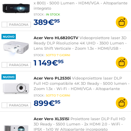
x 800) - 5000 Lumen - HDMI/VGA - Altoparlante
integrato
STOCK
:
IN STOCK
389€
95
PARAGONA
NUOVO
Acer Vero HL6820GTV
Videoproiettore laser 3D
Ready DLP Risoluzione 4K UHD - 3500 Lumen -
Lens Shift Verticale - Zoom 1.3x - HDMI/USB -
dongle Google TV - Altoparlante integrato 1x 10W
STOCK
:
SOTTO
7 GIORNI
1 149€
95
PARAGONA
NUOVO
Acer Vero PL2530i
Videoproiettore laser DLP
Full HD compatibile 4K 3D Ready - 5000 lumen -
Zoom 1.3x - Wi-Fi - HDMI/VGA - Altoparlante
integrato 1x 15W
STOCK
:
SOTTO
7 GIORNI
899€
95
PARAGONA
Acer Vero XL3515i
Proiettore laser DLP Full HD
3D Ready - 5500 Lumen - 2x HDMI 2.0 - WiFi -
IP5X - 1x10 W Altoparlante incorporato