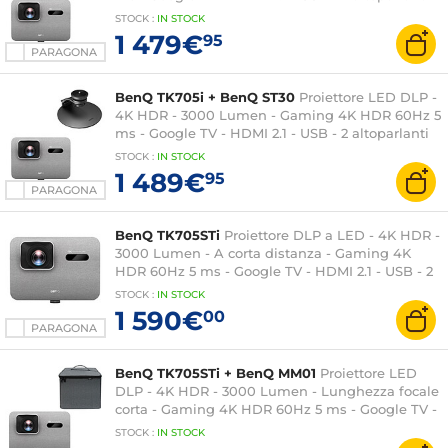
da 8 Watt + custodia per il trasporto
STOCK
:
IN STOCK
1 479€
95
PARAGONA
BenQ TK705i + BenQ ST30
Proiettore LED DLP -
4K HDR - 3000 Lumen - Gaming 4K HDR 60Hz 5
ms - Google TV - HDMI 2.1 - USB - 2 altoparlanti
da 8 Watt + supporto
STOCK
:
IN STOCK
1 489€
95
PARAGONA
BenQ TK705STi
Proiettore DLP a LED - 4K HDR -
3000 Lumen - A corta distanza - Gaming 4K
HDR 60Hz 5 ms - Google TV - HDMI 2.1 - USB - 2
altoparlanti da 8 Watt
STOCK
:
IN STOCK
1 590€
00
PARAGONA
BenQ TK705STi + BenQ MM01
Proiettore LED
DLP - 4K HDR - 3000 Lumen - Lunghezza focale
corta - Gaming 4K HDR 60Hz 5 ms - Google TV -
HDMI 2.1 - USB - 2 altoparlanti da 8 Watt +
STOCK
:
IN STOCK
custodia