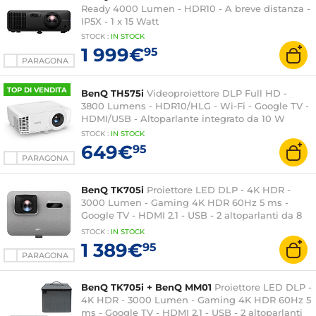
Ready 4000 Lumen - HDR10 - A breve distanza -
IP5X - 1 x 15 Watt
STOCK
:
IN STOCK
1 999€
95
PARAGONA
TOP DI VENDITA
BenQ TH575i
Videoproiettore DLP Full HD -
3800 Lumens - HDR10/HLG - Wi-Fi - Google TV -
HDMI/USB - Altoparlante integrato da 10 W
STOCK
:
IN STOCK
649€
95
PARAGONA
BenQ TK705i
Proiettore LED DLP - 4K HDR -
3000 Lumen - Gaming 4K HDR 60Hz 5 ms -
Google TV - HDMI 2.1 - USB - 2 altoparlanti da 8
Watt
STOCK
:
IN STOCK
1 389€
95
PARAGONA
BenQ TK705i + BenQ MM01
Proiettore LED DLP -
4K HDR - 3000 Lumen - Gaming 4K HDR 60Hz 5
ms - Google TV - HDMI 2.1 - USB - 2 altoparlanti