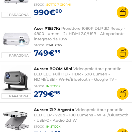
STOCK
:
SOTTO
7 GIORNI
990€
00
PARAGONA
Acer P1557Ki
Proiettore 1080P DLP 3D Ready -
4800 Lumen - 2x HDMI 2.0/USB - Altoparlante
integrato da 10W
STOCK
:
ESAURITO
749€
95
PARAGONA
Aurzen BOOM Mini
Videoproiettore portatile
LCD LED Full HD - HDR - 500 Lumen -
HDMI/USB - Wi-Fi/Bluetooth - Google TV -
Google Assistant - Google Cast - Audio 2.0 20
STOCK
:
IN
STOCK
Watt Dolby Audio
279€
95
PARAGONA
Aurzen ZIP Argento
Videoproiettore portatile
LED DLP - 720p - 100 Lumens - Wi-Fi/Bluetooth
- USB-C - Audio 2x1 W
STOCK
:
IN STOCK