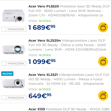
Acer Vero PL6520
Proiettore laser 3D Ready DLP
Full HD - 6000 Lumen - Lens Shift Verticale -
Zoom 1,7x - HDMI/USB/RJ45 - Altoparlante 2x
15W integrato - IP6X
STOCK
:
IN STOCK
1 689€
95
PARAGONA
Acer Vero SL2520n
Videoproiettore Laser DLP
Full HD 3D Ready - Ottica a corta focale - 4000
Lumens - Lens Shift - HDMI 2.0/USB/RJ45/Jack
3,5 mm - Altoparlante integrato 15W
STOCK
:
IN STOCK
1 099€
95
PARAGONA
NUOVO
Acer Vero XL2521
Videoproiettore Laser DLP Full
HD 3D Ready - 4000 Lumen - Messa a fuoco
manuale - 2x HDMI 2.0 - RS-232 - Altoparlante
integrato 1x15 W
STOCK
:
IN
STOCK
649€
95
PARAGONA
Acer X139
Proiettore DLP 3D Ready - WXGA (1280