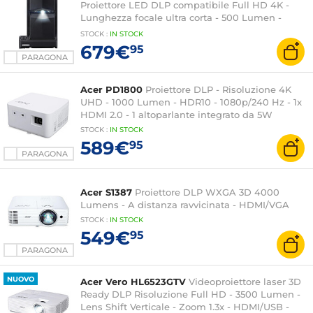
Proiettore LED DLP compatibile Full HD 4K -
Lunghezza focale ultra corta - 500 Lumen -
Autofocus - HDMI/USB - Bluetooth - Altoparlante
STOCK
:
IN STOCK
da 3 Watt + modulo interattivo per controlli
679€
95
touch
PARAGONA
Acer PD1800
Proiettore DLP - Risoluzione 4K
UHD - 1000 Lumen - HDR10 - 1080p/240 Hz - 1x
HDMI 2.0 - 1 altoparlante integrato da 5W
STOCK
:
IN STOCK
589€
95
PARAGONA
Acer S1387
Proiettore DLP WXGA 3D 4000
Lumens - A distanza ravvicinata - HDMI/VGA
STOCK
:
IN STOCK
549€
95
PARAGONA
NUOVO
Acer Vero HL6523GTV
Videoproiettore laser 3D
Ready DLP Risoluzione Full HD - 3500 Lumen -
Lens Shift Verticale - Zoom 1.3x - HDMI/USB -