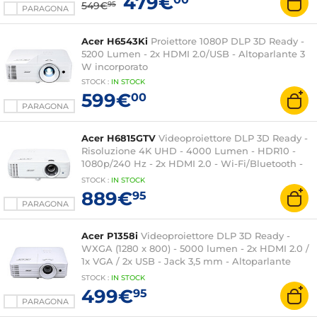
479€
549€
95
PARAGONA
Acer H6543Ki
Proiettore 1080P DLP 3D Ready -
5200 Lumen - 2x HDMI 2.0/USB - Altoparlante 3
W incorporato
STOCK
:
IN STOCK
599€
00
PARAGONA
Acer H6815GTV
Videoproiettore DLP 3D Ready -
Risoluzione 4K UHD - 4000 Lumen - HDR10 -
1080p/240 Hz - 2x HDMI 2.0 - Wi-Fi/Bluetooth -
dongle Google TV - Altoparlante integrato 10 W
STOCK
:
IN
STOCK
889€
95
PARAGONA
Acer P1358i
Videoproiettore DLP 3D Ready -
WXGA (1280 x 800) - 5000 lumen - 2x HDMI 2.0 /
1x VGA / 2x USB - Jack 3,5 mm - Altoparlante
integrato da 10 W
STOCK
:
IN STOCK
499€
95
PARAGONA