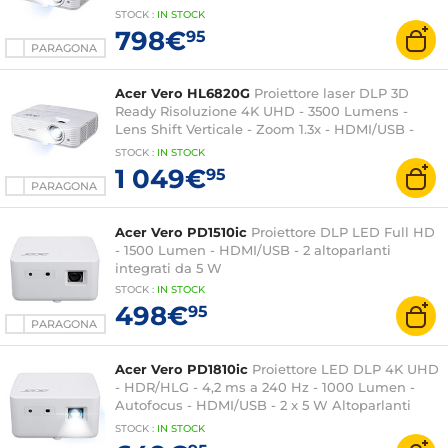
dongle Google TV - Altoparlante integrato 1x 10W
STOCK
:
IN STOCK
798€
95
PARAGONA
Acer Vero HL6820G
Proiettore laser DLP 3D
Ready Risoluzione 4K UHD - 3500 Lumens -
Lens Shift Verticale - Zoom 1.3x - HDMI/USB -
Altoparlante integrato 1x 10W
STOCK
:
IN STOCK
1 049€
95
PARAGONA
Acer Vero PD1510ic
Proiettore DLP LED Full HD
- 1500 Lumen - HDMI/USB - 2 altoparlanti
integrati da 5 W
STOCK
:
IN STOCK
498€
95
PARAGONA
Acer Vero PD1810ic
Proiettore LED DLP 4K UHD
- HDR/HLG - 4,2 ms a 240 Hz - 1000 Lumen -
Autofocus - HDMI/USB - 2 x 5 W Altoparlanti
integrati
STOCK
:
IN STOCK