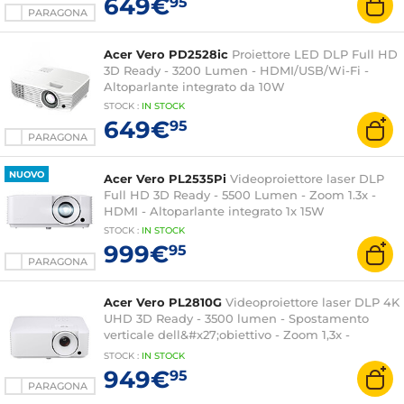
649€
95
PARAGONA
Acer Vero PD2528ic
Proiettore LED DLP Full HD
3D Ready - 3200 Lumen - HDMI/USB/Wi-Fi -
Altoparlante integrato da 10W
STOCK
:
IN STOCK
649€
95
PARAGONA
NUOVO
Acer Vero PL2535Pi
Videoproiettore laser DLP
Full HD 3D Ready - 5500 Lumen - Zoom 1.3x -
HDMI - Altoparlante integrato 1x 15W
STOCK
:
IN
STOCK
999€
95
PARAGONA
Acer Vero PL2810G
Videoproiettore laser DLP 4K
UHD 3D Ready - 3500 lumen - Spostamento
verticale dell&#x27;obiettivo - Zoom 1,3x -
HDMIVGA/USB - Ethernet - Altoparlante
STOCK
:
IN STOCK
integrato 1x 15W
949€
95
PARAGONA