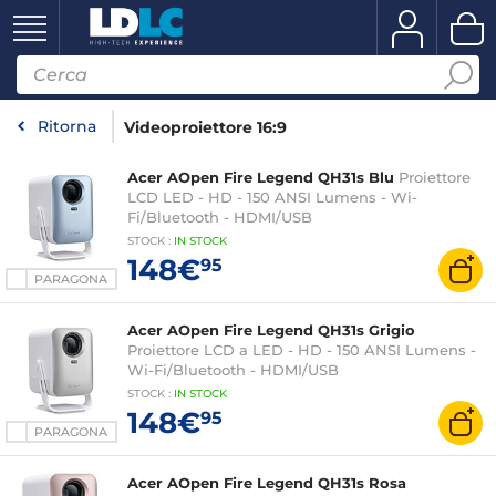
Ritorna
Videoproiettore 16:9
Acer AOpen Fire Legend QH31s Blu
Proiettore
LCD LED - HD - 150 ANSI Lumens - Wi-
Fi/Bluetooth - HDMI/USB
STOCK
:
IN STOCK
148€
95
PARAGONA
Acer AOpen Fire Legend QH31s Grigio
Proiettore LCD a LED - HD - 150 ANSI Lumens -
Wi-Fi/Bluetooth - HDMI/USB
STOCK
:
IN STOCK
148€
95
PARAGONA
Acer AOpen Fire Legend QH31s Rosa