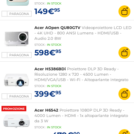
STOCK
:
IN STOCK
149€
95
PARAGONA
Acer AOpen QU80GTV
Videoproiettore LCD LED
- 4K UHD - 800 ANSI Lumens - HDMI/USB -
Audio 2.0 8W
STOCK
:
IN STOCK
598€
95
PARAGONA
Acer H5386BDi
Proiettore DLP 3D Ready -
Risoluzione 1280 x 720 - 4500 Lumen -
HDMI/VGA/USB - Wi-Fi - Altoparlante integrato
STOCK
:
IN STOCK
399€
95
PARAGONA
PROMOZIONE
Acer H6542
Proiettore 1080P DLP 3D Ready -
4000 Lumen - HDMI - 1x altoparlante integrato
da 3 W
STOCK
:
IN STOCK
00