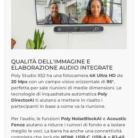
QUALITÀ DELL'IMMAGINE E
ELABORAZIONE AUDIO INTEGRATE
Poly Studio X52 ha una fotocamera
4K Ultra HD
da
20 Mpx
con un campo visivo orizzontale di
95°
,
perfetta per sale riunioni di medie dimensioni. Le
tecnologie di inquadratura automatica
Poly
DirectorAI
ti aiutano a mettere in risalto i
partecipanti in base a come va la riunione.
Per l'audio, le funzioni
Poly NoiseBlockAI
e
Acoustic
Fence
aiutano a ridurre i rumori di fondo e a isolare
meglio le voci. La barra ha anche una connettività
completa che include
HDMI
,
USB-C
,
USB-A
e
RJ-45
,