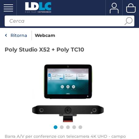
Ritorna
Webcam
Poly Studio X52 + Poly TC10
Barra A/V per conferenze con telecamera 4K UHD - campo