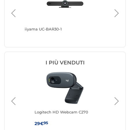
iiyama UC-BAR30-1
Infobit
I PIÙ VENDUTI
Logitech HD Webcam C270
Log
95
29€
44