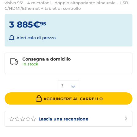
visivo 95° - 4 microfoni - doppio altoparlante binaurale - USB-
C/HDMI/Ethernet + tablet di controllo
3 885€
95
Alert calo di prezzo
Consegna a domicilio
In
stock
1
AGGIUNGERE AL CARRELLO
Lascia una recensione