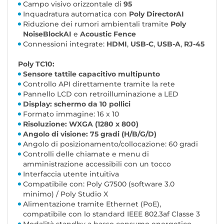
Campo visivo orizzontale di
95
Inquadratura automatica con
Poly DirectorAI
Riduzione dei rumori ambientali tramite
Poly
NoiseBlockAI
e
Acoustic Fence
Connessioni integrate:
HDMI
,
USB-C
,
USB-A
,
RJ-45
Poly TC10:
Sensore tattile capacitivo multipunto
Controllo API direttamente tramite la rete
Pannello LCD con retroilluminazione a LED
Display: schermo da 10 pollici
Formato immagine: 16 x 10
Risoluzione: WXGA (1280 x 800)
Angolo di visione: 75 gradi (H/B/G/D)
Angolo di posizionamento/collocazione: 60 gradi
Controlli delle chiamate e menu di
amministrazione accessibili con un tocco
Interfaccia utente intuitiva
Compatibile con: Poly G7500 (software 3.0
minimo) / Poly Studio X
Alimentazione tramite Ethernet (PoE),
compatibile con lo standard IEEE 802.3af Classe 3
Modalità standby a basso consumo energetico