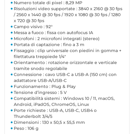
Numero totale di pixel : 8,29 MP
Risoluzioni video supportate : 3840 x 2160 @ 30 fps
/ 2560 x 1440 @ 30 fps / 1920 x 1080 @ 30 fps / 1280
x 720 @ 30 fps
Campo visivo : 92°
Messa a fuoco : fissa con autofocus IA
Microfoni : 2 microfoni integrati (stereo)
Portata di captazione : fino a 3 m
Fissaggio : clip universale con piedini in gomma +
filettatura treppiede 1/4"
Orientamento : rotazione orizzontale e verticale
tramite snodo regolabile
Connessione : cavo USB-C a USB-A (150 cm) con
adattatore USB-A/USB-C
Funzionamento : Plug & Play
Tensione d’ingresso : 5 V
Compatibilità sistemi : Windows 10 / 11, macOS,
Android, iPadOS, ChromeOS, Linux
Porte richieste : USB-A, USB-C, USB4 o
Thunderbolt 3/4/5
Dimensioni : 130 x 50,5 x 55,5 mm
Peso : 106 g