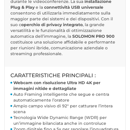
durante le videoconferenze. La sua
installazione
Plug & Play
e la
connettività USB universale
consentono di utilizzarla immediatamente sulla
maggior parte dei sistemi e dei dispositivi. Con il
suo c
operchio di privacy integrato
, la grande
versatilità e le funzionalità di ottimizzazione
automatica dell’immagine, la
SOLOMON PRO 900
costituisce una soluzione affidabile e performante
per riunioni ibride, comunicazione aziendale o
streaming professionale.
CARATTERISTICHE PRINCIPALI :
Webcam con risoluzione Ultra HD 4K per
immagini nitide e dettagliate
Auto Framing intelligente che segue e centra
automaticamente l’oratore
Ampio campo visivo di 92° per catturare l’intera
scena
Tecnologia Wide Dynamic Range (WDR) per
un’immagine bilanciata anche in controluce
Zoom digitale fino a 5x per regolare l’inquadratura