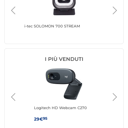
i-tec SOLOMON 700 STREAM
i-tec S
I PIÙ VENDUTI
Logitech HD Webcam C270
Log
95
29€
44