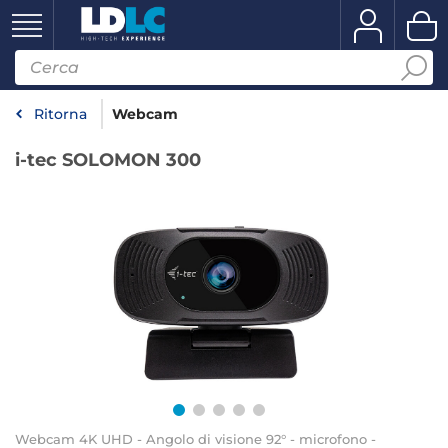
Ritorna
Webcam
i-tec SOLOMON 300
Webcam 4K UHD - Angolo di visione 92° - microfono -