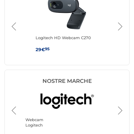
Logitech HD Webcam C270
Log
95
29€
44
NOSTRE MARCHE
Webca
Yealink
Webcam
Logitech