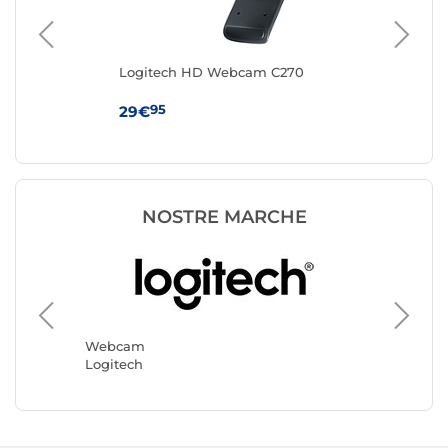
Logitech HD Webcam C270
Log
95
29€
44
NOSTRE MARCHE
Webca
Yealink
Webcam
Logitech