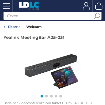
Ritorna
Webcam
Yealink MeetingBar A25-031
Barra per videoconferenze con tablet CTP25 - 4K UHD - 3