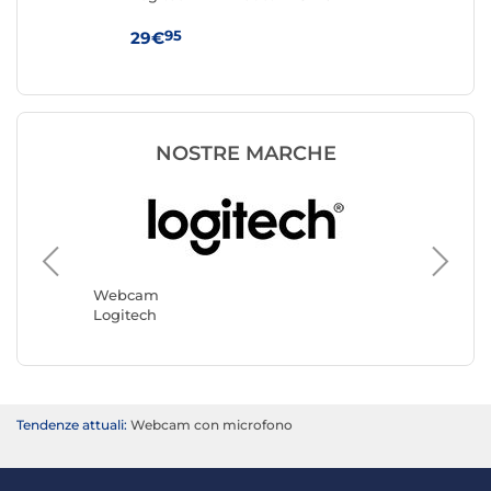
95
29€
44
NOSTRE MARCHE
Webcam
Webca
Logitech
Yealink
Tendenze attuali:
Webcam con microfono