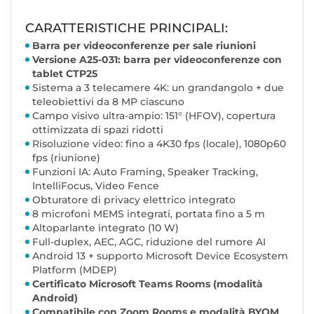
CARATTERISTICHE PRINCIPALI:
Barra per videoconferenze per sale riunioni
Versione A25-031: barra per videoconferenze con
tablet CTP25
Sistema a 3 telecamere 4K: un grandangolo + due
teleobiettivi da 8 MP ciascuno
Campo visivo ultra-ampio: 151° (HFOV), copertura
ottimizzata di spazi ridotti
Risoluzione video: fino a 4K30 fps (locale), 1080p60
fps (riunione)
Funzioni IA: Auto Framing, Speaker Tracking,
IntelliFocus, Video Fence
Obturatore di privacy elettrico integrato
8 microfoni MEMS integrati, portata fino a 5 m
Altoparlante integrato (10 W)
Full-duplex, AEC, AGC, riduzione del rumore AI
Android 13 + supporto Microsoft Device Ecosystem
Platform (MDEP)
Certificato Microsoft Teams Rooms (modalità
Android)
Compatibile con Zoom Rooms e modalità BYOM