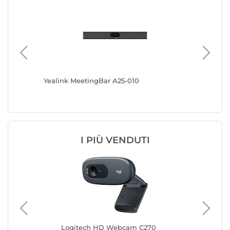
Yealink MeetingBar A25-010
Yealink
I PIÙ VENDUTI
Logitech HD Webcam C270
Log