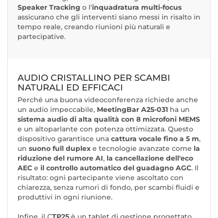
Speaker Tracking
o l'
inquadratura multi-focus
assicurano che gli interventi siano messi in risalto in
tempo reale, creando riunioni più naturali e
partecipative.
AUDIO CRISTALLINO PER SCAMBI
NATURALI ED EFFICACI
Perché una buona videoconferenza richiede anche
un audio impeccabile,
MeetingBar A25-031
ha un
sistema audio di alta qualità con 8 microfoni MEMS
e un altoparlante con potenza ottimizzata. Questo
dispositivo garantisce una
cattura vocale fino a 5 m
,
un
suono full duplex
e tecnologie avanzate come
la
riduzione del rumore AI
,
la cancellazione dell'eco
AEC
e
il controllo automatico del guadagno AGC
. Il
risultato: ogni partecipante viene ascoltato con
chiarezza, senza rumori di fondo, per scambi fluidi e
produttivi in ogni riunione.
Infine, il C
TP25
è un tablet di gestione progettato