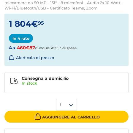
telecamere da 50 MP - 151° - 8 microfoni - Audio 2x 10 Watt -
Wi-Fi/Bluetooth/USB - Certificato Teams, Zoom
1 804€
95
In 4 rate
4 x
460€87
dunque 38€53 di spese
Alert calo di prezzo
Consegna a domicilio
In stock
1
AGGIUNGERE AL CARRELLO