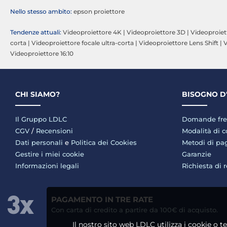
Nello stesso ambito:
epson proiettore
Tendenze attuali:
Videoproiettore 4K
|
Videoproiettore 3D
|
Videoproie
corta
|
Videoproiettore focale ultra-corta
|
Videoproiettore Lens Shift
|
V
Videoproiettore 16:10
CHI SIAMO?
BISOGNO D
Il Gruppo LDLC
Domande fre
CGV
/
Recensioni
Modalità di 
Dati personali
e
Politica dei Cookies
Metodi di p
Gestire i miei cookie
Garanzie
Informazioni legali
Richiesta di 
PAGAMENTO IN TRE RATE
Con carta di credito a partire da 100€ di acquisto.
Il nostro sito web LDLC utilizza i cookie o t