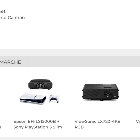
net
zione Calman
 MARCHE
Epson EH-LS12000B +
ViewSonic LX720-4KB
V
m
Sony PlayStation 5 Slim
RGB