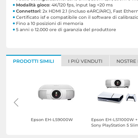
Modalità gioco
: 4K/120 fps, input lag <20 ms
Connettori
: 2x HDMI 2.1 (incluso eARC/ARC), Fast Ether
Certificato isf e compatibile con il software di calibra
Fino a 10 posizioni di memoria
5 anni o 12.000 ore di garanzia del produttore
PRODOTTI SIMILI
I PIÙ VENDUTI
NOSTRE
7 Nero
Epson EH-LS9000W
Epson EH-LS11000W +
Sony PlayStation 5 Sli