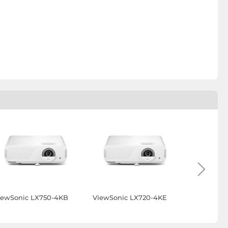
iewSonic LX750-4KB
ViewSonic LX720-4KE
Acer AOp