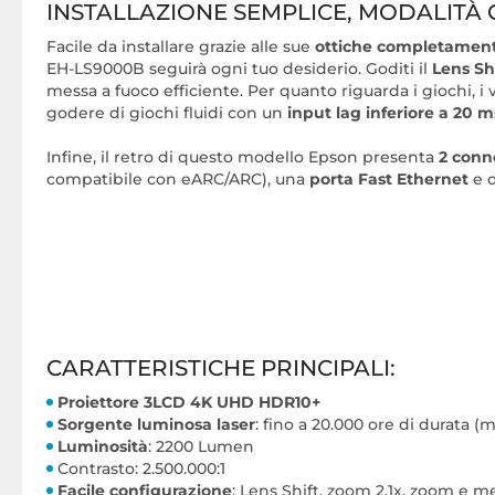
INSTALLAZIONE SEMPLICE, MODALITÀ
Facile da installare grazie alle sue
ottiche completament
EH-LS9000B seguirà ogni tuo desiderio. Goditi il
Lens Sh
messa a fuoco efficiente. Per quanto riguarda i giochi, i
godere di giochi fluidi con un
input lag inferiore a 20 m
Infine, il retro di questo modello Epson presenta
2 conn
compatibile con eARC/ARC), una
porta Fast Ethernet
e d
CARATTERISTICHE PRINCIPALI:
Proiettore 3LCD 4K UHD HDR10+
Sorgente luminosa laser
: fino a 20.000 ore di durata (
Luminosità
: 2200 Lumen
Contrasto: 2.500.000:1
Facile configurazione
: Lens Shift, zoom 2,1x, zoom e m