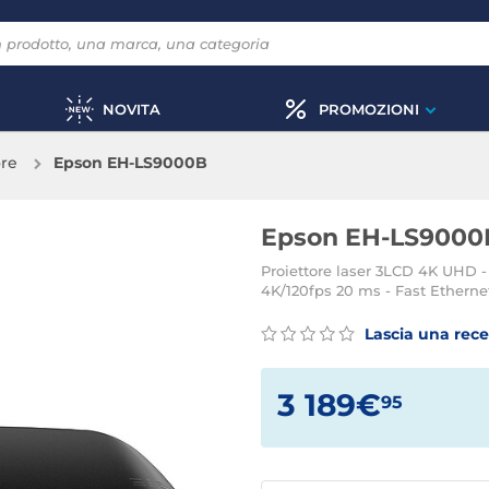
NOVITA
PROMOZIONI
ore
Epson EH-LS9000B
Epson EH-LS9000
Proiettore laser 3LCD 4K UHD -
4K/120fps 20 ms - Fast Etherne
Lascia una rec
3 189€
95