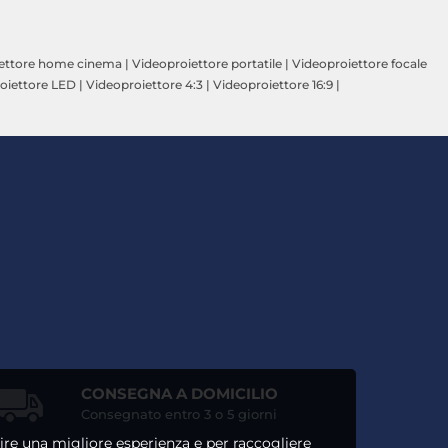
ettore home cinema
|
Videoproiettore portatile
|
Videoproiettore focale
oiettore LED
|
Videoproiettore 4:3
|
Videoproiettore 16:9
|
CONSEGNA A DOMICILIO
Consegnato entro 3 o 5 giorni
ntire una migliore esperienza e per raccogliere