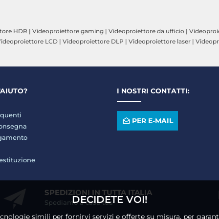
ttore HDR
|
Videoproiettore gaming
|
Videoproiettore da ufficio
|
Videoproi
ideoproiettore LCD
|
Videoproiettore DLP
|
Videoproiettore laser
|
Videopr
'AIUTO?
I NOSTRI CONTATTI:
quenti
PER E-MAIL
consegna
agamento
restituzione
SPEDIZIONI IN TUTTA ITALIA
DECIDETE VOI!
Spediamo a casa tua
ecnologie simili per fornirvi servizi e offerte su misura, per gara