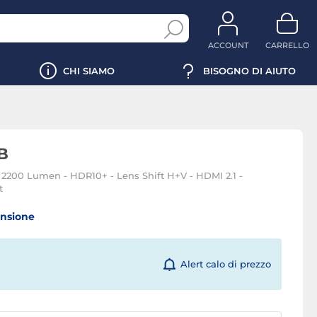
ACCOUNT
CARRELLO
CHI SIAMO
BISOGNO DI AIUTO
B
 2200 Lumen - HDR10+ - Lens Shift H+V - HDMI 2.1 -
t
ensione
Alert calo di prezzo