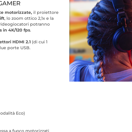
 GAMER
e motorizzate,
il proiettore
ift
, lo zoom ottico 2,1x e la
 videogiocatori potranno
s in 4K/120 fps
.
ettori HDMI 2.1
(di cui 1
ue porte USB.
modalità Eco)
essa a fuoco motorizzati