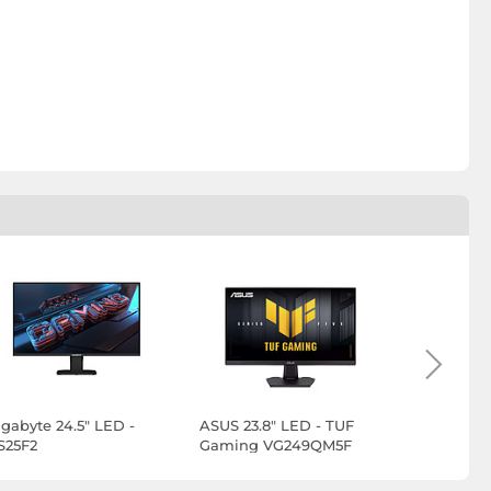
igabyte 24.5" LED -
ASUS 23.8" LED - TUF
ASUS 27" 
S25F2
Gaming VG249QM5F
VG279QM