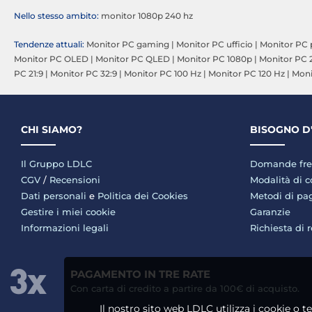
Nello stesso ambito:
monitor 1080p 240 hz
Tendenze attuali:
Monitor PC gaming
|
Monitor PC ufficio
|
Monitor PC 
Monitor PC OLED
|
Monitor PC QLED
|
Monitor PC 1080p
|
Monitor PC
PC 21:9
|
Monitor PC 32:9
|
Monitor PC 100 Hz
|
Monitor PC 120 Hz
|
Moni
CHI SIAMO?
BISOGNO D
Il Gruppo LDLC
Domande fre
CGV
/
Recensioni
Modalità di 
Dati personali
e
Politica dei Cookies
Metodi di p
Gestire i miei cookie
Garanzie
Informazioni legali
Richiesta di 
PAGAMENTO IN TRE RATE
Con carta di credito a partire da 100€ di acquisto.
Il nostro sito web LDLC utilizza i cookie o t