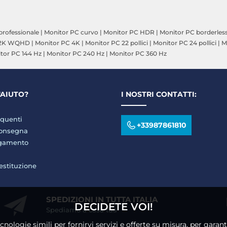
professionale
|
Monitor PC curvo
|
Monitor PC HDR
|
Monitor PC borderles
 2K WQHD
|
Monitor PC 4K
|
Monitor PC 22 pollici
|
Monitor PC 24 pollici
|
M
tor PC 144 Hz
|
Monitor PC 240 Hz
|
Monitor PC 360 Hz
'AIUTO?
I NOSTRI CONTATTI:
quenti
+33987861810
consegna
agamento
restituzione
SPEDIZIONI IN TUTTA ITALIA
DECIDETE VOI!
Spediamo a casa tua
ecnologie simili per fornirvi servizi e offerte su misura, per gara