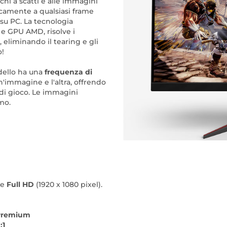
chi a scatti e alle immagini
ticamente a qualsiasi frame
 su PC. La tecnologia
e GPU AMD, risolve i
 eliminando il tearing e gli
o!
dello ha una
frequenza di
un'immagine e l'altra, offrendo
a di gioco. Le immagini
imo.
ne
Full HD
(1920 x 1080 pixel).
Premium
:1