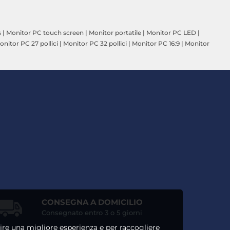
s
|
Monitor PC touch screen
|
Monitor portatile
|
Monitor PC LED
|
onitor PC 27 pollici
|
Monitor PC 32 pollici
|
Monitor PC 16:9
|
Monitor
CONSEGNA A DOMICILIO
Consegnato entro 3 o 5 giorni
ntire una migliore esperienza e per raccogliere