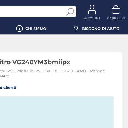
ACCOUNT
CARRELLO
CHI SIAMO
BISOGNO DI AIUTO
 Nitro VG240YM3bmiipx
ato 16/9 - Pannello IPS - 180 Hz - HDR10 - AMD FreeSync
 Nero
i clienti