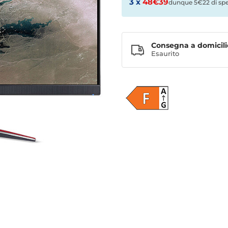
3 x
48€39
dunque 5€22 di sp
Consegna a domicili
Esaurito