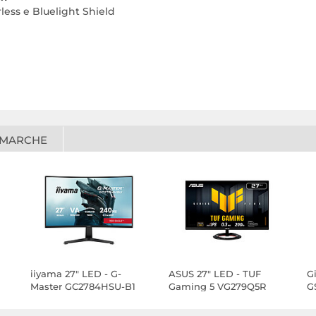
rless e Bluelight Shield
 MARCHE
iiyama 27" LED - G-
ASUS 27" LED - TUF
G
Master GC2784HSU-B1
Gaming 5 VG279Q5R
G
Red Eagle