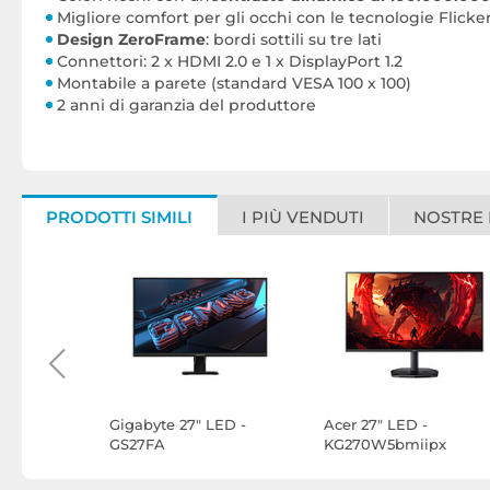
Migliore comfort per gli occhi con le tecnologie Flicke
Design ZeroFrame
: bordi sottili su tre lati
Connettori: 2 x HDMI 2.0 e 1 x DisplayPort 1.2
Montabile a parete (standard VESA 100 x 100)
2 anni di garanzia del produttore
PRODOTTI SIMILI
I PIÙ VENDUTI
NOSTRE
ED - G-
Gigabyte 27" LED -
Acer 27" LED -
HSU-B1
GS27FA
KG270W5bmiipx