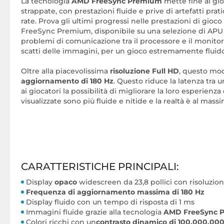
La tecnologia
AMD FreeSync Premium
mette fine ai gio
strappate, con prestazioni fluide e prive di artefatti pra
rate. Prova gli ultimi progressi nelle prestazioni di gioco
FreeSync Premium, disponibile su una selezione di APU 
problemi di comunicazione tra il processore e il monitor,
scatti delle immagini, per un gioco estremamente fluid
Oltre alla piacevolissima
risoluzione Full HD
, questo mo
aggiornamento di 180 Hz
. Questo riduce la latenza tra 
ai giocatori la possibilità di migliorare la loro esperienz
visualizzate sono più fluide e nitide e la realtà è al mass
CARATTERISTICHE PRINCIPALI:
Display
opaco
widescreen da 23,8 pollici con risoluzio
Frequenza di aggiornamento massima di 180 Hz
Display fluido con un tempo di risposta di 1 ms
Immagini fluide grazie alla tecnologia
AMD FreeSync 
Colori ricchi con un
contrasto dinamico di 100.000.000