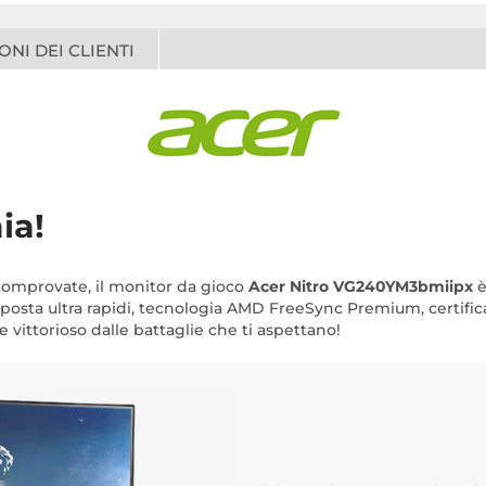
ONI DEI CLIENTI
ia!
 comprovate, il monitor da gioco
Acer Nitro VG240YM3bmiipx
è
isposta ultra rapidi, tecnologia AMD FreeSync Premium, certif
re vittorioso dalle battaglie che ti aspettano!