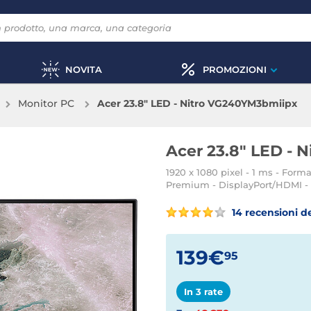
NOVITA
PROMOZIONI
Monitor PC
Acer 23.8" LED - Nitro VG240YM3bmiipx
Acer 23.8" LED -
1920 x 1080 pixel - 1 ms - Form
Premium - DisplayPort/HDMI -
14 recensioni de
139€
95
In 3 rate