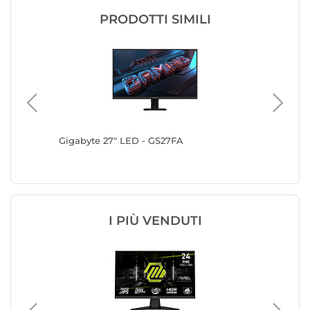
PRODOTTI SIMILI
41HSU-B1
Gigabyte 27" LED - GS27FA
Acer 27
I PIÙ VENDUTI