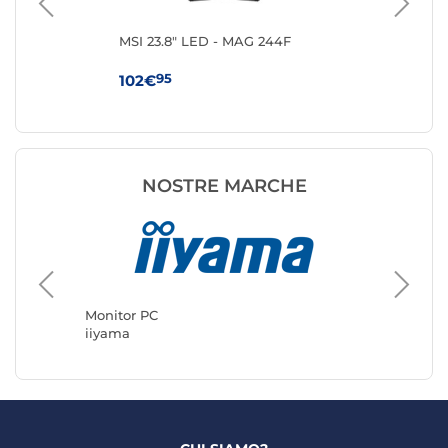
MSI 23.8" LED - MAG 244F
iiy
G2
95
102€
11
NOSTRE MARCHE
Monitor
ASUS
Monitor PC
iiyama