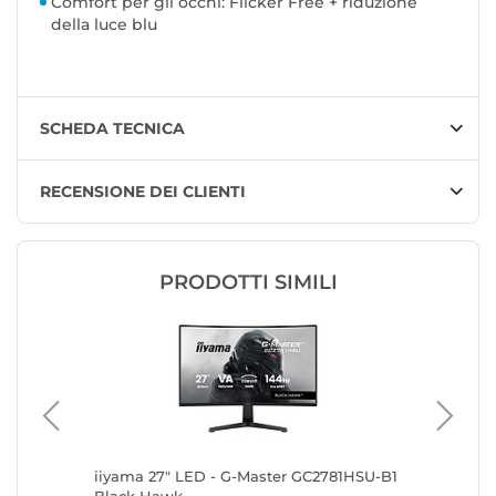
Comfort per gli occhi: Flicker Free + riduzione
della luce blu
SCHEDA TECNICA
RECENSIONE DEI CLIENTI
PRODOTTI SIMILI
iiyama 27" LED - G-Master GC2781HSU-B1
iiyama 