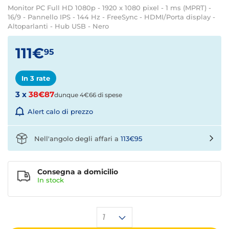
Monitor PC Full HD 1080p - 1920 x 1080 pixel - 1 ms (MPRT) -
16/9 - Pannello IPS - 144 Hz - FreeSync - HDMI/Porta display -
Altoparlanti - Hub USB - Nero
111€
95
In 3 rate
3 x
38€87
dunque 4€66 di spese
Alert calo di prezzo
Nell'angolo degli affari a
113€95
Consegna a domicilio
In stock
1