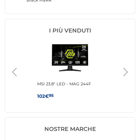
Black Hawk
Black 
I PIÙ VENDUTI
ng
MSI 23.8" LED - MAG 244F
iiy
G2
95
102€
11
NOSTRE MARCHE