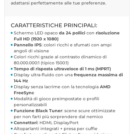
adattarsi perfettamente alle tue preferenze.
CARATTERISTICHE PRINCIPALI:
Schermo LED opaco
da 24 pollici
con
risoluzione
Full HD
(1920 x 1080)
Pannello IPS
: colori ricchi e sfumati con ampi
angoli di visione
Colori ricchi grazie al contrasto dinamico di
80.000.000:1 (tipico 1500:1)
Tempo di risposta ultraveloce di 1 ms (MPRT)
Display ultra-fluido con una
frequenza massima di
144 Hz
Display senza lacrime con la tecnologia
AMD
FreeSync
Modalità di gioco preimpostate o profili
personalizzabili
Funzione Black Tuner
: scene scure ottimizzate
per non farti più sorprendere dal nemico
Connettori
: HDMI, DisplayPort
Altoparlanti integrati + presa per cuffie