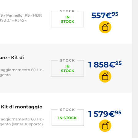
STOCK
557€
95
6:9 - Pannello IPS - HDR
IN
B 3.1 - RJ45 -
STOCK
re - Kit di
STOCK
1 858€
95
IN
di aggiornamento 60 Hz -
STOCK
rgento
- Kit di montaggio
STOCK
1 579€
95
IN STOCK
di aggiornamento 60 Hz -
gento (senza supporto)