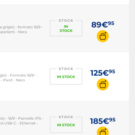
Monitor PC 144 Hz
Monitor PC 240 Hz
STOCK
89€
95
IN
Monitor PC 360 Hz
 grigio) - formato 16/9 -
STOCK
parlanti - Nero
STOCK
125€
95
gio) - Formato 16/9 -
IN STOCK
- Pivot - Nero
STOCK
o) - 16/9 - Pannello IPS -
185€
95
ck USB-C - Ethernet -
IN STOCK