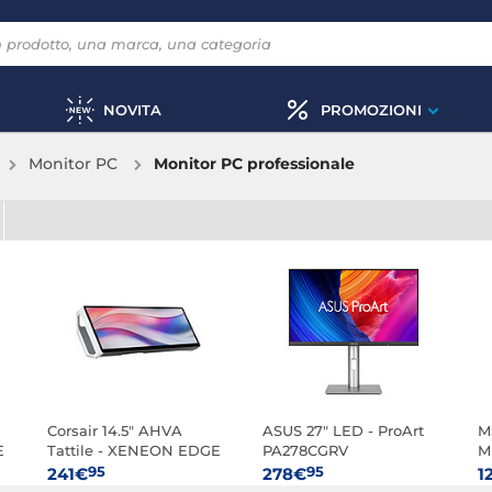
NOVITA
PROMOZIONI
Monitor PC
Monitor PC professionale
Corsair 14.5" AHVA
ASUS 27" LED - ProArt
M
E
Tattile - XENEON EDGE
PA278CGRV
M
(Bianco)
95
95
241€
278€
1