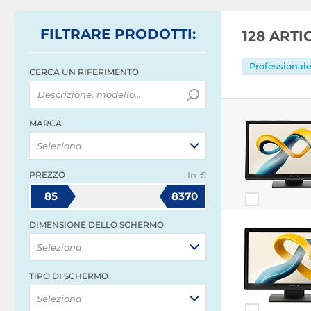
FILTRARE
PRODOTTI
:
128 ART
Professional
CERCA UN RIFERIMENTO
MARCA
Seleziona
PREZZO
In €
85
8370
DIMENSIONE DELLO SCHERMO
Seleziona
TIPO DI SCHERMO
Seleziona