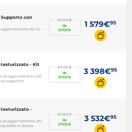
- Supporto con
STOCK
1 579€
95
IN
di aggiornamento 60 Hz -
STOCK
testurizzato - Kit
STOCK
3 398€
95
IN
nza di aggiornamento 120
STOCK
nza supporto)
texturizzato -
STOCK
3 532€
95
IN
nza di aggiornamento 120
STOCK
golabile in altezza -