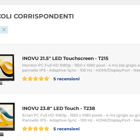
ICOLI CORRISPONDENTI
e
INOVU 21.5" LED Touchscreen - T215
Monitor PC Full HD 1080p - 1920 x 1080 pixel - 4 ms (da grigio a 
pannello IPS - Adaptive-Sync - 100 Hz - HDMI/DisplayPort - Ne
5 recensioni
INOVU 23.8" LED Touch - T238
Ecran PC Full HD 1080p - 1920 x 1080 pixels - 4 ms (grigio su gri
Pannello IPS - Adaptive-Sync - 100 Hz - HDMI/DisplayPort - Ne
5 recensioni