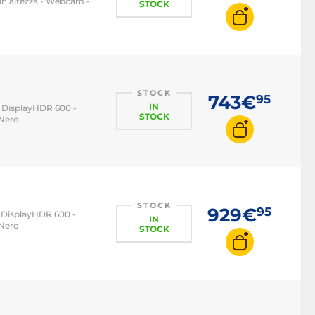
in altezza - Webcam -
STOCK
STOCK
743€
95
IN
 - DisplayHDR 600 -
STOCK
 Nero
STOCK
929€
95
 - DisplayHDR 600 -
IN
 Nero
STOCK