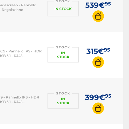
STOCK
539€
95
widescreen - Pannello
IN STOCK
- Regolazione
STOCK
315€
95
 16:9 - Pannello IPS - HDR
IN
B 3.1 - RJ45 -
STOCK
STOCK
399€
95
6:9 - Pannello IPS - HDR
IN
B 3.1 - RJ45 -
STOCK