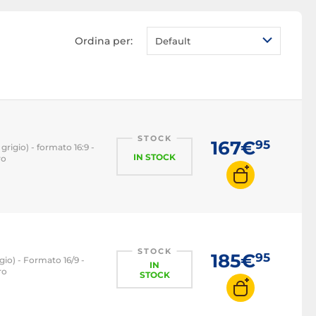
Monitor PC LED
Monitor PC OLED
Ordina per:
Default
Monitor PC QLED
Monitor PC 1080p
Monitor PC 2K WQHD
Monitor PC 4K
Monitor PC 22 pollici
STOCK
167€
95
grigio) - formato 16:9 -
IN STOCK
ro
Monitor PC 24 pollici
Monitor PC 27 pollici
Monitor PC 32 pollici
Monitor PC 16:9
Monitor PC 21:9
STOCK
185€
95
gio) - Formato 16/9 -
IN
Monitor PC 32:9
ro
STOCK
Monitor PC 100 Hz
Monitor PC 120 Hz