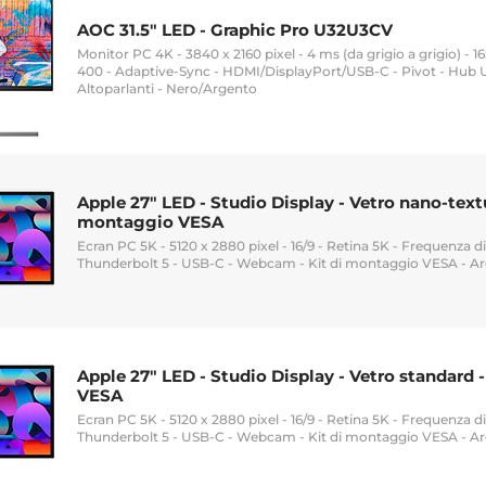
AOC 31.5" LED - Graphic Pro U32U3CV
Monitor PC 4K - 3840 x 2160 pixel - 4 ms (da grigio a grigio) - 1
400 - Adaptive-Sync - HDMI/DisplayPort/USB-C - Pivot - Hub US
Altoparlanti - Nero/Argento
Apple 27" LED - Studio Display - Vetro nano-textu
montaggio VESA
Ecran PC 5K - 5120 x 2880 pixel - 16/9 - Retina 5K - Frequenza 
Thunderbolt 5 - USB-C - Webcam - Kit di montaggio VESA - A
Apple 27" LED - Studio Display - Vetro standard 
VESA
Ecran PC 5K - 5120 x 2880 pixel - 16/9 - Retina 5K - Frequenza 
Thunderbolt 5 - USB-C - Webcam - Kit di montaggio VESA - Ar