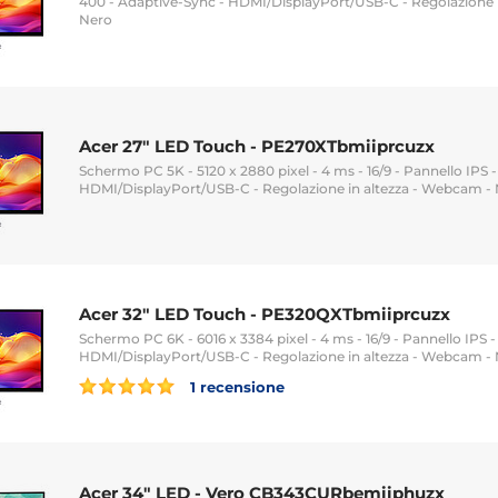
400 - Adaptive-Sync - HDMI/DisplayPort/USB-C - Regolazione 
Nero
Acer 27" LED Touch - PE270XTbmiiprcuzx
Schermo PC 5K - 5120 x 2880 pixel - 4 ms - 16/9 - Pannello IPS
HDMI/DisplayPort/USB-C - Regolazione in altezza - Webcam -
Acer 32" LED Touch - PE320QXTbmiiprcuzx
Schermo PC 6K - 6016 x 3384 pixel - 4 ms - 16/9 - Pannello IPS
HDMI/DisplayPort/USB-C - Regolazione in altezza - Webcam -
1 recensione
Acer 34" LED - Vero CB343CURbemiiphuzx