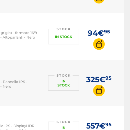
STOCK
94€
95
grigio) - formato 16/9 -
IN STOCK
 Altoparlanti - Nero
STOCK
325€
95
IN
 - Pannello IPS -
STOCK
 - Nero
STOCK
557€
95
llo IPS - DisplayHDR
IN