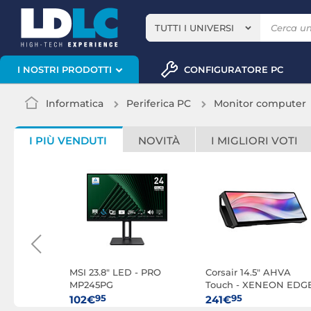
TUTTI I UNIVERSI
CONFIGURATORE PC
I NOSTRI PRODOTTI
Informatica
Periferica PC
Monitor computer
I PIÙ VENDUTI
NOVITÀ
I MIGLIORI VOTI
ED -
MSI 23.8" LED - PRO
Corsair 14.5" AHVA
96HSC-B1
MP245PG
Touch - XENEON EDG
(Nero)
95
95
102€
241€