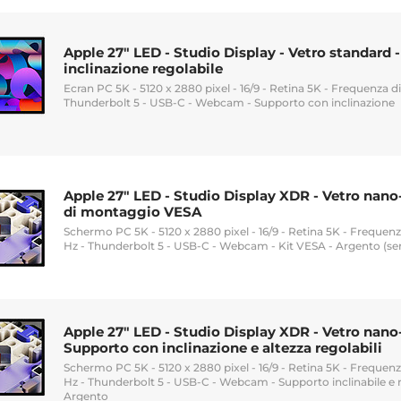
Apple 27" LED - Studio Display - Vetro standard 
inclinazione regolabile
Ecran PC 5K - 5120 x 2880 pixel - 16/9 - Retina 5K - Frequenza 
Thunderbolt 5 - USB-C - Webcam - Supporto con inclinazione
Apple 27" LED - Studio Display XDR - Vetro nano-
di montaggio VESA
Schermo PC 5K - 5120 x 2880 pixel - 16/9 - Retina 5K - Freque
Hz - Thunderbolt 5 - USB-C - Webcam - Kit VESA - Argento (se
Apple 27" LED - Studio Display XDR - Vetro nano-
Supporto con inclinazione e altezza regolabili
Schermo PC 5K - 5120 x 2880 pixel - 16/9 - Retina 5K - Freque
Hz - Thunderbolt 5 - USB-C - Webcam - Supporto inclinabile e re
Argento