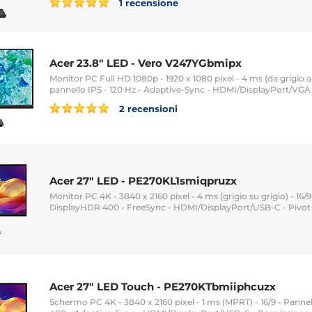
1 recensione
Acer 23.8" LED - Vero V247YGbmipx
Monitor PC Full HD 1080p - 1920 x 1080 pixel - 4 ms (da grigio a 
pannello IPS - 120 Hz - Adaptive-Sync - HDMI/DisplayPort/VGA -
2 recensioni
Acer 27" LED - PE270KL1smiqpruzx
Monitor PC 4K - 3840 x 2160 pixel - 4 ms (grigio su grigio) - 16/9
DisplayHDR 400 - FreeSync - HDMI/DisplayPort/USB-C - Pivot
Acer 27" LED Touch - PE270KTbmiiphcuzx
Schermo PC 4K - 3840 x 2160 pixel - 1 ms (MPRT) - 16/9 - Panne