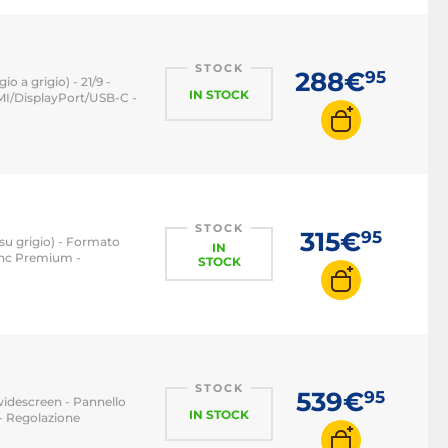
Monitor PC 144 Hz
Monitor PC 240 Hz
STOCK
288€
95
 a grigio) - 21/9 -
Monitor PC 360 Hz
IN STOCK
MI/DisplayPort/USB-C -
STOCK
315€
95
su grigio) - Formato
IN
ync Premium -
STOCK
STOCK
539€
95
widescreen - Pannello
IN STOCK
- Regolazione