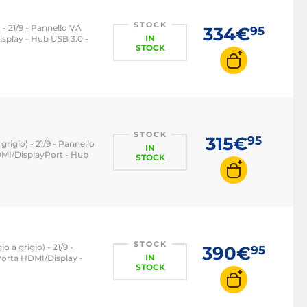
STOCK
- 21/9 - Pannello VA
334€
95
IN
splay - Hub USB 3.0 -
STOCK
STOCK
315€
95
rigio) - 21/9 - Pannello
IN
MI/DisplayPort - Hub
STOCK
STOCK
 a grigio) - 21/9 -
390€
95
IN
orta HDMI/Display -
STOCK