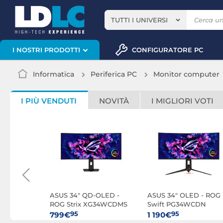
TUTTI I UNIVERSI
CONFIGURATORE PC
I NOSTRI PRODOTTI
Informatica
Periferica PC
Monitor computer
I PIÙ VENDUTI
NOVITÀ
I MIGLIORI VOTI
- MPG
ASUS 34" QD-OLED -
ASUS 34" OLED - ROG
ROG Strix XG34WCDMS
Swift PG34WCDN
95
95
799€
1 190€