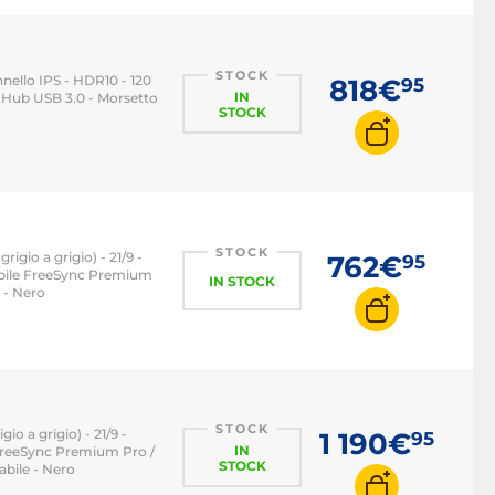
STOCK
nnello IPS - HDR10 - 120
818€
95
IN
Hub USB 3.0 - Morsetto
STOCK
STOCK
gio a grigio) - 21/9 -
762€
95
ibile FreeSync Premium
IN STOCK
 - Nero
STOCK
o a grigio) - 21/9 -
1 190€
95
IN
FreeSync Premium Pro /
STOCK
bile - Nero