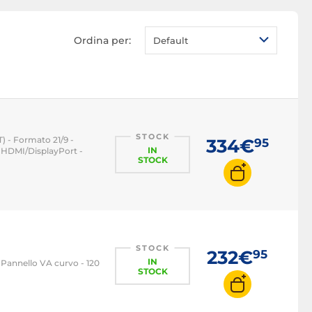
Monitor PC LED
Monitor PC OLED
Ordina per:
Default
Monitor PC QLED
Monitor PC 1080p
Monitor PC 2K WQHD
Monitor PC 4K
Monitor PC 22 pollici
STOCK
 - Formato 21/9 -
334€
95
IN
 HDMI/DisplayPort -
Monitor PC 24 pollici
STOCK
Monitor PC 27 pollici
Monitor PC 32 pollici
Monitor PC 16:9
Monitor PC 21:9
STOCK
232€
95
IN
 Pannello VA curvo - 120
Monitor PC 32:9
STOCK
Monitor PC 100 Hz
Monitor PC 120 Hz