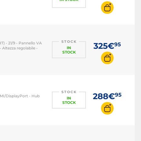
STOCK
) - 21/9 - Pannello VA
325€
95
IN
Altezza regolabile -
STOCK
STOCK
288€
95
HDMI/DisplayPort - Hub
IN
STOCK