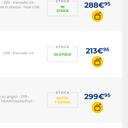
STOCK
- 21/9 - Pannello VA
288€
95
IN
le in altezza - Hub USB
STOCK
STOCK
213€
95
- 21/9 - Pannello VA
IN STOCK
STOCK
299€
95
u grigio) - 21/9 -
SOTTO
- HDMI/DisplayPort -
7 GIORNI