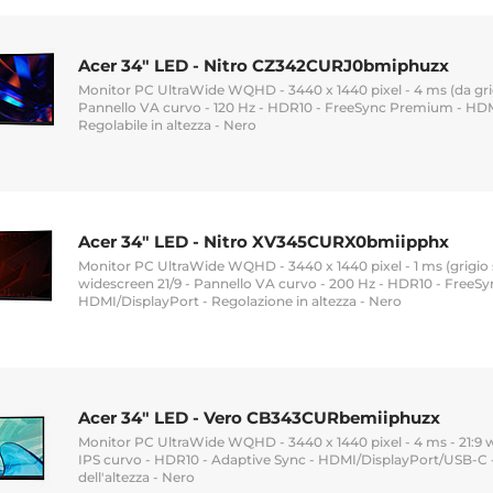
Acer 34" LED - Nitro CZ342CURJ0bmiphuzx
Monitor PC UltraWide WQHD - 3440 x 1440 pixel - 4 ms (da grigio
Pannello VA curvo - 120 Hz - HDR10 - FreeSync Premium - HD
Regolabile in altezza - Nero
Acer 34" LED - Nitro XV345CURX0bmiipphx
Monitor PC UltraWide WQHD - 3440 x 1440 pixel - 1 ms (grigio 
widescreen 21/9 - Pannello VA curvo - 200 Hz - HDR10 - FreeS
HDMI/DisplayPort - Regolazione in altezza - Nero
Acer 34" LED - Vero CB343CURbemiiphuzx
Monitor PC UltraWide WQHD - 3440 x 1440 pixel - 4 ms - 21:9 
IPS curvo - HDR10 - Adaptive Sync - HDMI/DisplayPort/USB-C 
dell'altezza - Nero