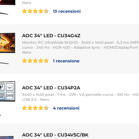
Nero
13 recensioni
AOC 34" LED - CU34G4Z
Monitor PC UltraWide WQHD - 3440 x 1440 pixel - 0,3 ms (MPRT
curvo - 240 Hz - HDR 400 - Adaptive Sync - HDMI/DisplayPort - 
Nero
1 recensione
AOC 34" LED - CU34P2A
3440 x 1440 pixel - 1 ms - 21/9 - VA pannello curvo - 100 Hz - 
USB 3.0 - Nero
4 recensioni
AOC 34" LED - CU34V5C/BK