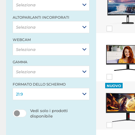
Seleziona
ALTOPARLANTI INCORPORATI
Seleziona
WEBCAM
Seleziona
GAMMA
Seleziona
FORMATO DELLO SCHERMO
NUOVO
21:9
Vedi solo i prodotti
disponibile