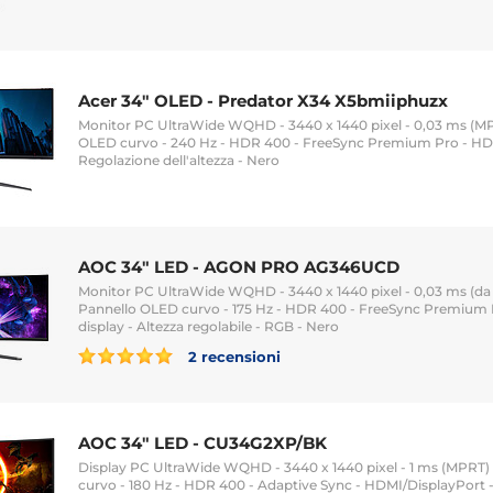
Acer 34" OLED - Predator X34 X5bmiiphuzx
Monitor PC UltraWide WQHD - 3440 x 1440 pixel - 0,03 ms (MPR
OLED curvo - 240 Hz - HDR 400 - FreeSync Premium Pro - HD
Regolazione dell'altezza - Nero
AOC 34" LED - AGON PRO AG346UCD
Monitor PC UltraWide WQHD - 3440 x 1440 pixel - 0,03 ms (da gri
Pannello OLED curvo - 175 Hz - HDR 400 - FreeSync Premium 
display - Altezza regolabile - RGB - Nero
2 recensioni
AOC 34" LED - CU34G2XP/BK
Display PC UltraWide WQHD - 3440 x 1440 pixel - 1 ms (MPRT) -
curvo - 180 Hz - HDR 400 - Adaptive Sync - HDMI/DisplayPort - 