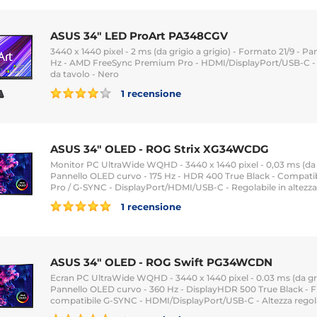
ASUS 34" LED ProArt PA348CGV
3440 x 1440 pixel - 2 ms (da grigio a grigio) - Formato 21/9 - Pa
Hz - AMD FreeSync Premium Pro - HDMI/DisplayPort/USB-C - 
da tavolo - Nero
1 recensione
ASUS 34" OLED - ROG Strix XG34WCDG
Monitor PC UltraWide WQHD - 3440 x 1440 pixel - 0,03 ms (da gri
Pannello OLED curvo - 175 Hz - HDR 400 True Black - Compat
Pro / G-SYNC - DisplayPort/HDMI/USB-C - Regolabile in altezza
1 recensione
ASUS 34" OLED - ROG Swift PG34WCDN
Ecran PC UltraWide WQHD - 3440 x 1440 pixel - 0.03 ms (da grigi
Pannello OLED curvo - 360 Hz - DisplayHDR 500 True Black - 
compatibile G-SYNC - HDMI/DisplayPort/USB-C - Altezza regola