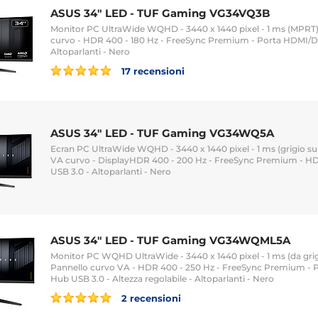
ASUS 34" LED - TUF Gaming VG34VQ3B
Monitor PC UltraWide WQHD - 3440 x 1440 pixel - 1 ms (MPRT) 
curvo - HDR 400 - 180 Hz - FreeSync Premium - Porta HDMI/Di
Altoparlanti - Nero
17 recensioni
ASUS 34" LED - TUF Gaming VG34WQ5A
Ecran PC UltraWide WQHD - 3440 x 1440 pixel - 1 ms (grigio su g
VA curvo - DisplayHDR 400 - 200 Hz - FreeSync Premium - HD
USB 3.0 - Altoparlanti - Nero
ASUS 34" LED - TUF Gaming VG34WQML5A
Monitor PC WQHD UltraWide - 3440 x 1440 pixel - 1 ms (da grigio
Pannello curvo VA - HDR 400 - 250 Hz - FreeSync Premium - P
Hub USB 3.0 - Altezza regolabile - Altoparlanti - Nero
2 recensioni