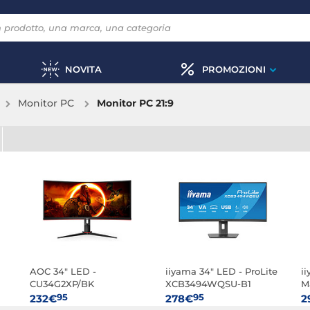
NOVITA
PROMOZIONI
Monitor PC
Monitor PC 21:9
AOC 34" LED -
iiyama 34" LED - ProLite
i
CU34G2XP/BK
XCB3494WQSU-B1
M
B
95
95
232€
278€
2