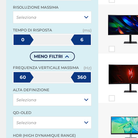
RISOLUZIONE MASSIMA
Seleziona
TEMPO DI RISPOSTA
(ms)
0
6
MENO FILTRI
FREQUENZA VERTICALE MASSIMA
(Hz)
60
360
ALTA DEFINIZIONE
Seleziona
QD-OLED
Seleziona
HDR (HIGH DYNAMIQUE RANGE)