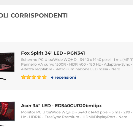
COLI CORRISPONDENTI
Fox Spirit 34" LED - PGN341
Schermo PC UltraWide WQHD - 3440 x 1440 pixel - 1 ms (MPRT)
Pannello VA curvo 1500R - HDR 400 - 180 Hz - Adaptive-Sync -
Altezza regolabile - Retroilluminazione LED rossa - Nero
4 recensioni
Acer 34" LED - ED340CURJ0bmiipx
Monitor PC UltraWide WQHD - 3440 x 1440 pixel - 5 ms - 21/9 -
Hz - HDR10 - FreeSync Premium - HDMI/DisplayPort - Nero