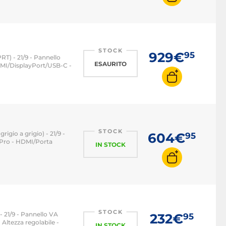
STOCK
929€
95
T) - 21/9 - Pannello
ESAURITO
MI/DisplayPort/USB-C -
STOCK
gio a grigio) - 21/9 -
604€
95
Pro - HDMI/Porta
IN STOCK
STOCK
 21/9 - Pannello VA
232€
95
Altezza regolabile -
IN STOCK