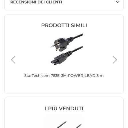
RECENSIONI DEI CLIENTI
PRODOTTI SIMILI
lare C7
StarTech.com 753E-3M-POWER-LEAD 3 m
Skross 
(Europa
I PIÙ VENDUTI