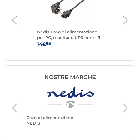
e
Nedis Cavo di alimentazione
Sta
UPS
per PC, monitor e UPS nero - 3
ali
metri
me
95
14€
8
NOSTRE MARCHE
Cavo di alimentazione
Cavo di
NEDIS
Generic