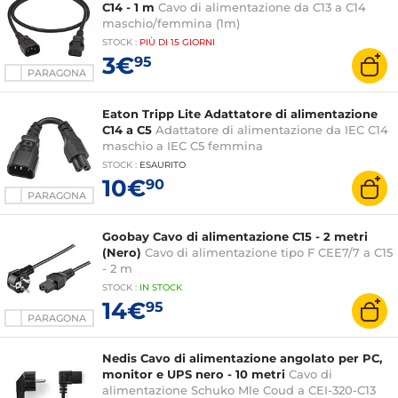
C14 - 1 m
Cavo di alimentazione da C13 a C14
maschio/femmina (1m)
STOCK
:
PIÙ DI
15 GIORNI
3€
95
PARAGONA
Eaton Tripp Lite Adattatore di alimentazione
C14 a C5
Adattatore di alimentazione da IEC C14
maschio a IEC C5 femmina
STOCK
:
ESAURITO
10€
90
PARAGONA
Goobay Cavo di alimentazione C15 - 2 metri
(Nero)
Cavo di alimentazione tipo F CEE7/7 a C15
- 2 m
STOCK
:
IN STOCK
14€
95
PARAGONA
Nedis Cavo di alimentazione angolato per PC,
monitor e UPS nero - 10 metri
Cavo di
alimentazione Schuko Mle Coud a CEI-320-C13