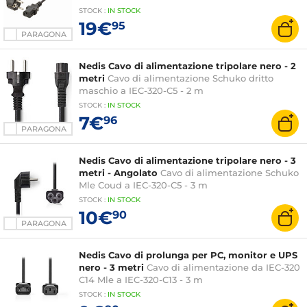
STOCK
:
IN STOCK
19€
95
PARAGONA
Nedis Cavo di alimentazione tripolare nero - 2
metri
Cavo di alimentazione Schuko dritto
maschio a IEC-320-C5 - 2 m
STOCK
:
IN STOCK
7€
96
PARAGONA
Nedis Cavo di alimentazione tripolare nero - 3
metri - Angolato
Cavo di alimentazione Schuko
Mle Coud a IEC-320-C5 - 3 m
STOCK
:
IN STOCK
10€
90
PARAGONA
Nedis Cavo di prolunga per PC, monitor e UPS
nero - 3 metri
Cavo di alimentazione da IEC-320
C14 Mle a IEC-320-C13 - 3 m
STOCK
:
IN STOCK