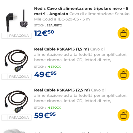
Nedis Cavo di alimentazione tripolare nero - 5
metri - Angolato
Cavo di alimentazione Schuko
Mle Coud a IEC-320-C5 - 5 m
STOCK
:
ESAURITO
12€
50
PARAGONA
Real Cable PSKAP15 (1,5 m)
Cavo di
alimentazione ad alta fedeltà per amplificatori,
home cinema, lettori CD, lettori di rete,
altoparlanti
STOCK
:
IN STOCK
49€
95
PARAGONA
Real Cable PSKAP15 (2,5 m)
Cavo di
alimentazione ad alta fedeltà per amplificatori,
home cinema, lettori CD, lettori di rete,
altoparlanti
STOCK
:
IN STOCK
59€
95
PARAGONA