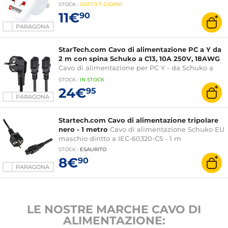
STOCK
:
SOTTO
7 GIORNI
11€
90
PARAGONA
StarTech.com Cavo di alimentazione PC a Y da
2 m con spina Schuko a C13, 10A 250V, 18AWG
Cavo di alimentazione per PC Y - da Schuko a
C13 - 2 m
STOCK
:
IN STOCK
24€
95
PARAGONA
Startech.com Cavo di alimentazione tripolare
nero - 1 metro
Cavo di alimentazione Schuko EU
maschio diritto a IEC-60320-C5 - 1 m
STOCK
:
ESAURITO
8€
90
PARAGONA
LE NOSTRE MARCHE CAVO DI
ALIMENTAZIONE: