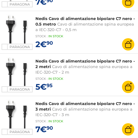
7€
90
PARAGONA
Nedis Cavo di alimentazione bipolare C7 nero -
0.5 metro
Cavo di alimentazione spina europea
a IEC-320-C7 - 0,5 m
STOCK
:
IN STOCK
2€
90
PARAGONA
Nedis Cavo di alimentazione bipolare C7 nero -
2 metri
Cavo di alimentazione spina europea a
IEC-320-C7 - 2 m
STOCK
:
IN STOCK
5€
95
PARAGONA
Nedis Cavo di alimentazione bipolare C7 nero -
3 metri
Cavo di alimentazione spina europea a
IEC-320-C7 - 3 m
STOCK
:
IN STOCK
7€
90
PARAGONA