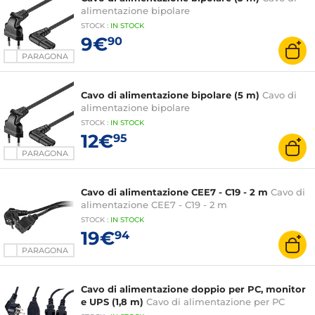
alimentazione bipolare
STOCK
:
IN STOCK
9€
90
PARAGONA
Cavo di alimentazione bipolare (5 m)
Cavo di
alimentazione bipolare
STOCK
:
IN STOCK
12€
95
PARAGONA
Cavo di alimentazione CEE7 - C19 - 2 m
Cavo di
alimentazione CEE7 - C19 - 2 m
STOCK
:
IN STOCK
19€
94
PARAGONA
Cavo di alimentazione doppio per PC, monitor
e UPS (1,8 m)
Cavo di alimentazione per PC