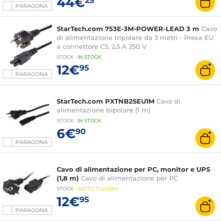
44€
25
PARAGONA
StarTech.com 753E-3M-POWER-LEAD 3 m
Cavo
di alimentazione tripolare da 3 metri - Presa EU
a connettore C5, 2,5 A 250 V
STOCK
:
IN STOCK
12€
95
PARAGONA
StarTech.com PXTNB2SEU1M
Cavo di
alimentazione bipolare (1 m)
STOCK
:
IN STOCK
6€
90
PARAGONA
Cavo di alimentazione per PC, monitor e UPS
(1,8 m)
Cavo di alimentazione per PC
STOCK
:
SOTTO
7 GIORNI
12€
95
PARAGONA