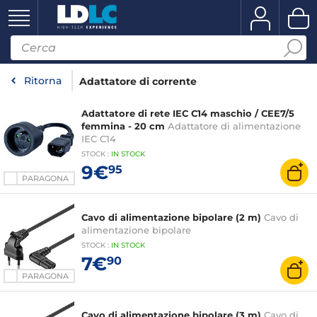
Ritorna
Adattatore di corrente
Adattatore di rete IEC C14 maschio / CEE7/5
femmina - 20 cm
Adattatore di alimentazione
IEC C14
STOCK
:
IN STOCK
9€
95
PARAGONA
Cavo di alimentazione bipolare (2 m)
Cavo di
alimentazione bipolare
STOCK
:
IN STOCK
7€
90
PARAGONA
Cavo di alimentazione bipolare (3 m)
Cavo di