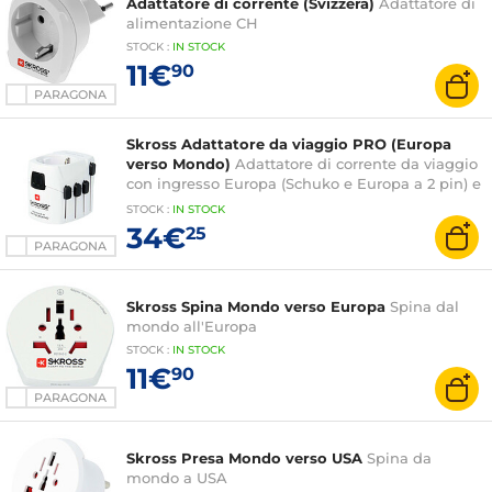
Adattatore di corrente (Svizzera)
Adattatore di
alimentazione CH
STOCK
:
IN STOCK
11€
90
PARAGONA
Skross Adattatore da viaggio PRO (Europa
verso Mondo)
Adattatore di corrente da viaggio
con ingresso Europa (Schuko e Europa a 2 pin) e
uscita Australia/Cina, Regno Unito, USA, Svizzera,
STOCK
:
IN STOCK
Italia, Brasile
34€
25
PARAGONA
Skross Spina Mondo verso Europa
Spina dal
mondo all'Europa
STOCK
:
IN STOCK
11€
90
PARAGONA
Skross Presa Mondo verso USA
Spina da
mondo a USA