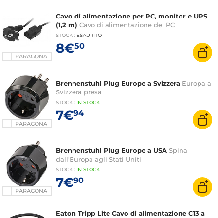
Cavo di alimentazione per PC, monitor e UPS
(1,2 m)
Cavo di alimentazione del PC
STOCK
:
ESAURITO
8€
50
PARAGONA
Brennenstuhl Plug Europe a Svizzera
Europa a
Svizzera presa
STOCK
:
IN STOCK
7€
94
PARAGONA
Brennenstuhl Plug Europe a USA
Spina
dall'Europa agli Stati Uniti
STOCK
:
IN STOCK
7€
90
PARAGONA
Eaton Tripp Lite Cavo di alimentazione C13 a