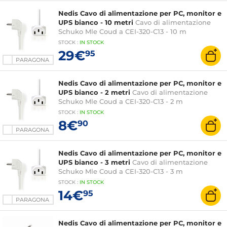
Nedis Cavo di alimentazione per PC, monitor e
UPS bianco - 10 metri
Cavo di alimentazione
Schuko Mle Coud a CEI-320-C13 - 10 m
STOCK
:
IN STOCK
29€
95
PARAGONA
Nedis Cavo di alimentazione per PC, monitor e
UPS bianco - 2 metri
Cavo di alimentazione
Schuko Mle Coud a CEI-320-C13 - 2 m
STOCK
:
IN STOCK
8€
90
PARAGONA
Nedis Cavo di alimentazione per PC, monitor e
UPS bianco - 3 metri
Cavo di alimentazione
Schuko Mle Coud a CEI-320-C13 - 3 m
STOCK
:
IN STOCK
14€
95
PARAGONA
Nedis Cavo di alimentazione per PC, monitor e