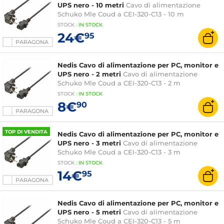
UPS nero - 10 metri
Cavo di alimentazione
Schuko Mle Coud a CEI-320-C13 - 10 m
STOCK
:
IN STOCK
24€
95
PARAGONA
Nedis Cavo di alimentazione per PC, monitor e
UPS nero - 2 metri
Cavo di alimentazione
Schuko Mle Coud a CEI-320-C13 - 2 m
STOCK
:
IN STOCK
8€
90
PARAGONA
TOP DI VENDITA
Nedis Cavo di alimentazione per PC, monitor e
UPS nero - 3 metri
Cavo di alimentazione
Schuko Mle Coud a CEI-320-C13 - 3 m
STOCK
:
IN STOCK
14€
95
PARAGONA
Nedis Cavo di alimentazione per PC, monitor e
UPS nero - 5 metri
Cavo di alimentazione
Schuko Mle Coud a CEI-320-C13 - 5 m