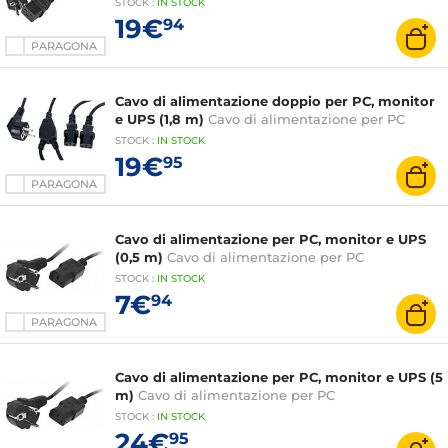
STOCK
:
IN STOCK
19€
94
PARAGONA
Cavo di alimentazione doppio per PC, monitor
e UPS (1,8 m)
Cavo di alimentazione per PC
STOCK
:
IN STOCK
19€
95
PARAGONA
Cavo di alimentazione per PC, monitor e UPS
(0,5 m)
Cavo di alimentazione per PC
STOCK
:
IN STOCK
7€
94
PARAGONA
Cavo di alimentazione per PC, monitor e UPS (5
m)
Cavo di alimentazione per PC
STOCK
:
IN STOCK
24€
95