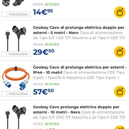
STOCK
:
IN STOCK
14€
95
PARAGONA
Goobay Cavo di prolunga elettrica doppio per
esterni - 5 metri - Nero
Cavo di alimentazione
da Tipo E/F CEE 7/7 Maschio a 2x Tipo F CEE 7/3
Femmina - 5 m
STOCK
:
IN STOCK
29€
50
PARAGONA
Goobay Cavo di prolunga elettrica per esterni -
IP44 - 10 metri
Cavo di alimentazione CEE Tipo
3 poli, 1 fase/16 A Maschio a CEE Tipo 3 poli, 1
fase/16 A Femmina - 10 m
STOCK
:
IN STOCK
57€
50
PARAGONA
Goobay Cavo prolunga elettrica doppio per
esterni - 10 metri - Nero
Cavo di alimentazione
da Tipo E/F CEE 7/7 Maschio a 2x Tipo F CEE 7/3
Femmina - 10 m
STOCK
:
IN STOCK