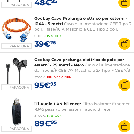
48€
95
PARAGONA
Goobay Cavo Prolunga elettrico per esterni -
IP44 - 5 metri
Cavo di alimentazione CEE Tipo 3
poli, 1 fase/16 A Maschio a CEE Tipo 3 poli, 1
fase/16 A Femmina - 5 m
STOCK
:
IN STOCK
39€
25
PARAGONA
Goobay Cavo prolunga elettrica doppio per
esterni - 25 metri - Nero
Cavo di alimentazione
da Tipo E/F CEE 7/7 Maschio a 2x Tipo F CEE 7/3
Femmina - 25 m
STOCK
:
PIÙ DI
15 GIORNI
95€
95
PARAGONA
iFi Audio LAN iSilencer
Filtro isolatore Ethernet
RJ45 passivo per sistemi audio di rete
STOCK
:
IN STOCK
89€
95
PARAGONA