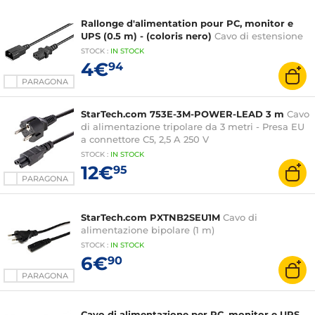
Rallonge d'alimentation pour PC, monitor e
UPS (0.5 m) - (coloris nero)
Cavo di estensione
STOCK
:
IN STOCK
4€
94
PARAGONA
StarTech.com 753E-3M-POWER-LEAD 3 m
Cavo
di alimentazione tripolare da 3 metri - Presa EU
a connettore C5, 2,5 A 250 V
STOCK
:
IN STOCK
12€
95
PARAGONA
StarTech.com PXTNB2SEU1M
Cavo di
alimentazione bipolare (1 m)
STOCK
:
IN STOCK
6€
90
PARAGONA
Cavo di alimentazione per PC, monitor e UPS