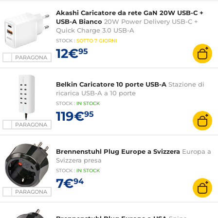
Akashi Caricatore da rete GaN 20W USB-C +
USB-A Bianco
20W Power Delivery USB-C +
Quick Charge 3.0 USB-A
STOCK
:
SOTTO
7 GIORNI
12€
95
PARAGONA
Belkin Caricatore 10 porte USB-A
Stazione di
ricarica USB-A a 10 porte
STOCK
:
IN STOCK
119€
95
PARAGONA
Brennenstuhl Plug Europe a Svizzera
Europa a
Svizzera presa
STOCK
:
IN STOCK
7€
94
PARAGONA