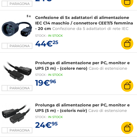
PARAGONA
Confezione di 5x adattatori di alimentazione
IEC C14 maschio / connettore CEE7/5 femmina
- 20 cm
Confezione da 5 adattatori di rete IEC
C14
STOCK
:
IN
STOCK
44€
25
PARAGONA
Prolunga di alimentazione per PC, monitor e
UPS (3 m) - (colore nero)
Cavo di estensione
STOCK
:
IN STOCK
19€
96
PARAGONA
Prolunga di alimentazione per PC, monitor e
UPS (5 m) - (coloris noir)
Cavo di estensione
STOCK
:
IN STOCK
24€
95
PARAGONA