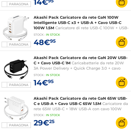
14€
95
PARAGONA
Akashi Pack Caricatore da rete GaN 100W
Intelligente USB-C x3 + USB-A + Cavo USB-C
100W 1.5M
Caricatore di rete USB-C 100W + USB-
A 30W
STOCK
:
IN STOCK
48€
95
PARAGONA
Akashi Pack Caricatore da rete GaN 20W USB-
C + Cavo USB-C 1M
Caricabatterie da rete 20W
3A Power Delivery + Quick Charge 3.0 + cavo
USB-C
STOCK
:
IN STOCK
14€
95
PARAGONA
Akashi Pack Caricatore da rete GaN 65W USB-
C e USB-A + Cavo USB-C 65W 1.5M
Caricatore da
rete 65W USB-C + 18W USB-A con cavo 100W
STOCK
:
IN STOCK
29€
25
PARAGONA