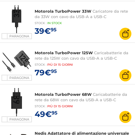
Motorola TurboPower 33W
Caricatore da rete
da 33W con cavo da USB-A a USB-C
STOCK
:
IN STOCK
39€
95
PARAGONA
Motorola TurboPower 125W
Caricabatterie da
rete da 125W con cavo da USB-A a USB-C
STOCK
:
PIÙ DI
15 GIORNI
79€
95
PARAGONA
Motorola TurboPower 68W
Caricabatterie da
rete da 68W con cavo da USB-A a USB-C
STOCK
:
PIÙ DI
15 GIORNI
49€
95
PARAGONA
Nedis Adattatore di alimentazione universale