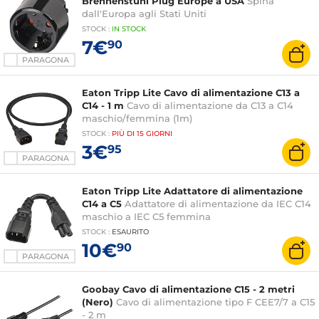
Brennenstuhl Plug Europe a USA
Spina
dall'Europa agli Stati Uniti
STOCK
:
IN STOCK
7€
90
PARAGONA
Eaton Tripp Lite Cavo di alimentazione C13 a
C14 - 1 m
Cavo di alimentazione da C13 a C14
maschio/femmina (1m)
STOCK
:
PIÙ DI
15 GIORNI
3€
95
PARAGONA
Eaton Tripp Lite Adattatore di alimentazione
C14 a C5
Adattatore di alimentazione da IEC C14
maschio a IEC C5 femmina
STOCK
:
ESAURITO
10€
90
PARAGONA
Goobay Cavo di alimentazione C15 - 2 metri
(Nero)
Cavo di alimentazione tipo F CEE7/7 a C15
- 2 m