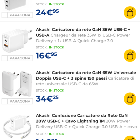
STOCK
:
IN STOCK
24€
95
PARAGONA
Akashi Caricatore da rete GaN 35W USB-C +
USB-A
Chargeur da rete 35W 1x USB-C Power
Delivery + 1x USB-A Quick Charge 3.0
STOCK
:
IN STOCK
16€
95
PARAGONA
Akashi Caricatore da rete GaN 65W Universale
Doppia USB-C + 3 spine 150 paesi
Caricatore di
rete universale USB-C da 65W
STOCK
:
IN STOCK
34€
25
PARAGONA
Akashi Confezione Caricatore da Rete GaN
20W USB-C + Cavo Lightning 1M
20W Power
Delivery USB-C + Quick Charge 3.0 USB-A + cavo
Lightning
STOCK
:
IN STOCK