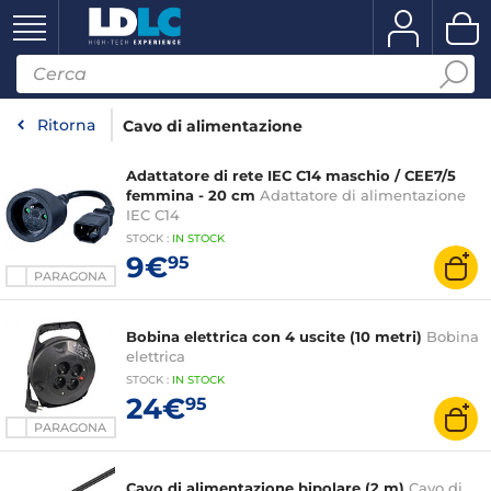
Ritorna
Cavo di alimentazione
Adattatore di rete IEC C14 maschio / CEE7/5
femmina - 20 cm
Adattatore di alimentazione
IEC C14
STOCK
:
IN
STOCK
9€
95
PARAGONA
Bobina elettrica con 4 uscite (10 metri)
Bobina
elettrica
STOCK
:
IN STOCK
24€
95
PARAGONA
Cavo di alimentazione bipolare (2 m)
Cavo di