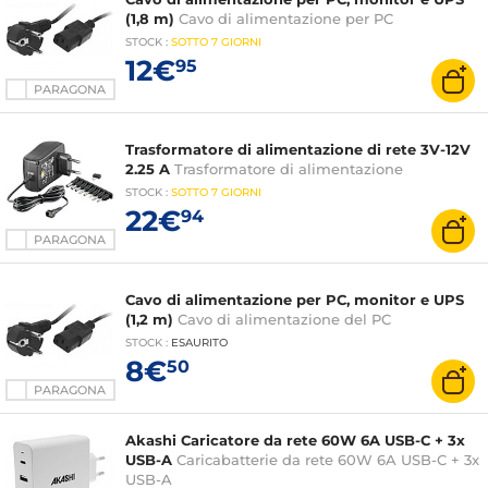
(1,8 m)
Cavo di alimentazione per PC
STOCK
:
SOTTO
7 GIORNI
12€
95
PARAGONA
Trasformatore di alimentazione di rete 3V-12V
2.25 A
Trasformatore di alimentazione
STOCK
:
SOTTO
7 GIORNI
22€
94
PARAGONA
Cavo di alimentazione per PC, monitor e UPS
(1,2 m)
Cavo di alimentazione del PC
STOCK
:
ESAURITO
8€
50
PARAGONA
Akashi Caricatore da rete 60W 6A USB-C + 3x
USB-A
Caricabatterie da rete 60W 6A USB-C + 3x
USB-A