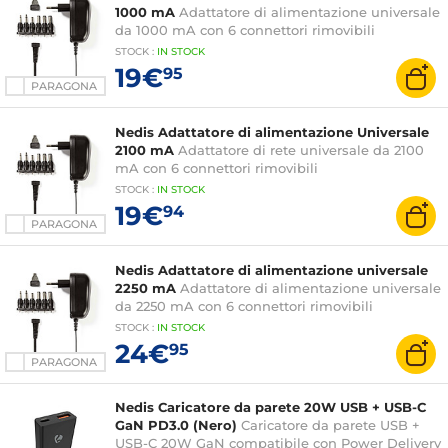
1000 mA
Adattatore di alimentazione universale
da 1000 mA con 6 connettori rimovibili
STOCK
:
IN STOCK
19€
95
PARAGONA
Nedis Adattatore di alimentazione Universale
2100 mA
Adattatore di rete universale da 2100
mA con 6 connettori rimovibili
STOCK
:
IN STOCK
19€
94
PARAGONA
Nedis Adattatore di alimentazione universale
2250 mA
Adattatore di alimentazione universale
da 2250 mA con 6 connettori rimovibili
STOCK
:
IN STOCK
24€
95
PARAGONA
Nedis Caricatore da parete 20W USB + USB-C
GaN PD3.0 (Nero)
Caricatore da parete USB +
USB-C 20W GaN compatibile con Power Delivery