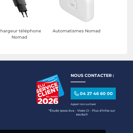
hargeur téléphone
Automatismes Nomad
Nomad
NOUS CONTACTER :
04 27 46 60 00
Appel non surtaxé
*Étude Ipsos bva - Viséo CI - Plus d’infos sur
escda.fr