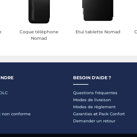
e
Coque téléphone
Etui tablette Nomad
C
Nomad
INDRE
BESOIN D'AIDE ?
LDLC
Questions fréquentes
Modes de livraison
Modes de règlement
 : non conforme
Garanties
et
Pack Confort
Demander un retour