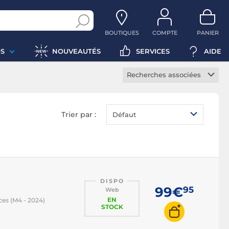
BOUTIQUES
COMPTE
PANIER
S
NOUVEAUTÉS
SERVICES
AIDE
Recherches associées
Étui iPad
Etui clavier tablette
Trier par :
Défaut
Protection tablette
DISPO
99€
95
Web
EN
ces (M4 - 2024)
STOCK