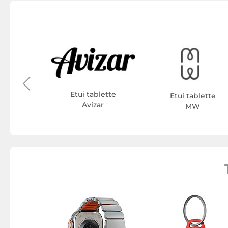
lette
te1928
Etui tablette
Etui tablette
Avizar
MW