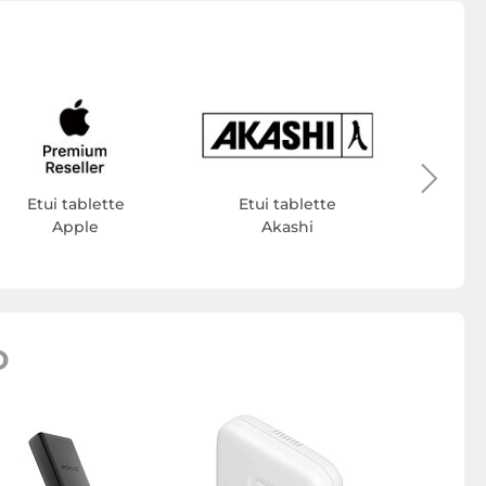
Etui
Etui tablette
Etui tablette
Apple
Akashi
D