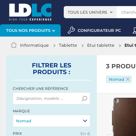
TOUS LES UNIVERS
CONFIGURATEUR PC
TOUS NOS PRODUITS
Informatique
Tablette
Etui tablette
Etui
FILTRER
LES
3 PRODU
PRODUITS
:
Nomad
CHERCHER UNE RÉFÉRENCE
MARQUE
Nomad
PRIX
En €