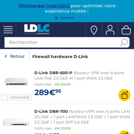
Téléchargez l'app LDLC
pour optimiser votre
expérience mobile !
FERMER
Retour
Firewall hardware D-Link
D-Link DBR-600-P
Routeur VPN avec 8 ports
LAN PoE 2.5 GbE et 1 port WAN 2.5 GbE
DISPO
Web
:
EN
STOCK
289€
95
COMPARER
D-Link DBR-700
Routeur VPN avec 6 ports LAN
2.5 GbE + 1 port LAN/WAN 2.5 GbE + 1 port WAN
2.5 GbE + 1 port SFP 2.5 GbE
DISPO
Web
:
EN
STOCK