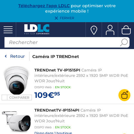
Téléchargez l'app LDLC
pour optimiser votre
expérience mobile !
FERMER
Retour
Caméra IP TRENDnet
TRENDnet TV-IP1515PI
Caméra IP
intérieure/extérieure 2592 x 1920 5MP WDR PoE
WDR Jour/Nuit
DISPO
Web
:
EN
STOCK
109€
95
COMPARER
TRENDnetTV-IP1514PI
Caméra IP
intérieure/extérieure 2592 x 1920 5MP WDR PoE
WDR Jour/Nuit
DISPO
Web
:
EN
STOCK
Dispo dans
1 boutique