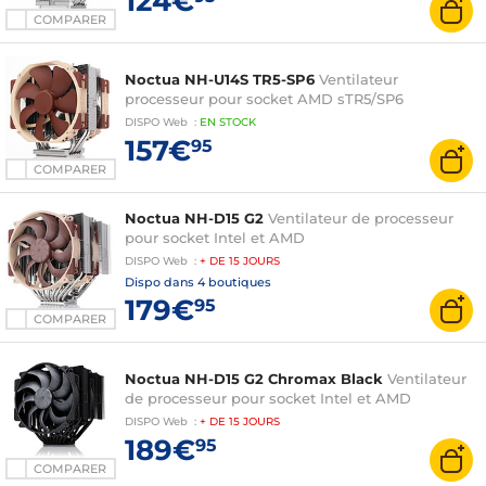
124€
COMPARER
Noctua NH-U14S TR5-SP6
Ventilateur
processeur pour socket AMD sTR5/SP6
DISPO
Web
:
EN
STOCK
157€
95
COMPARER
Noctua NH-D15 G2
Ventilateur de processeur
pour socket Intel et AMD
DISPO
Web
:
+ DE
15 JOURS
Dispo dans
4 boutiques
179€
95
COMPARER
Noctua NH-D15 G2 Chromax Black
Ventilateur
de processeur pour socket Intel et AMD
DISPO
Web
:
+ DE
15 JOURS
189€
95
COMPARER