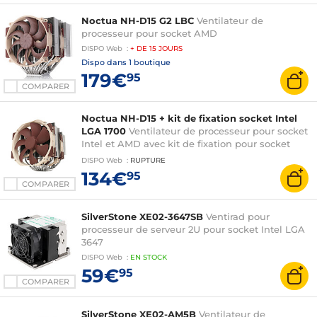
Noctua NH-D15 G2 LBC
Ventilateur de
processeur pour socket AMD
DISPO
Web
:
+ DE
15 JOURS
Dispo dans
1 boutique
179€
95
COMPARER
Noctua NH-D15 + kit de fixation socket Intel
LGA 1700
Ventilateur de processeur pour socket
Intel et AMD avec kit de fixation pour socket
Intel 1700
DISPO
Web
:
RUPTURE
134€
95
COMPARER
SilverStone XE02-3647SB
Ventirad pour
processeur de serveur 2U pour socket Intel LGA
3647
DISPO
Web
:
EN
STOCK
59€
95
COMPARER
SilverStone XE02-AM5B
Ventilateur de