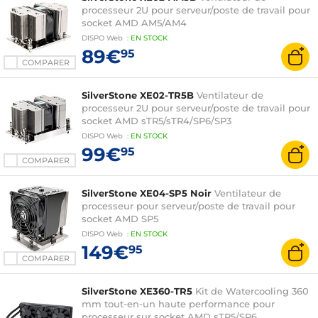
processeur 2U pour serveur/poste de travail pour
socket AMD AM5/AM4
DISPO
Web
:
EN
STOCK
89€
95
COMPARER
SilverStone XE02-TR5B
Ventilateur de
processeur 2U pour serveur/poste de travail pour
socket AMD sTR5/sTR4/SP6/SP3
DISPO
Web
:
EN
STOCK
99€
95
COMPARER
SilverStone XE04-SP5 Noir
Ventilateur de
processeur pour serveur/poste de travail pour
socket AMD SP5
DISPO
Web
:
EN
STOCK
149€
95
COMPARER
SilverStone XE360-TR5
Kit de Watercooling 360
mm tout-en-un haute performance pour
processeur sur socket AMD sTR5/SP6