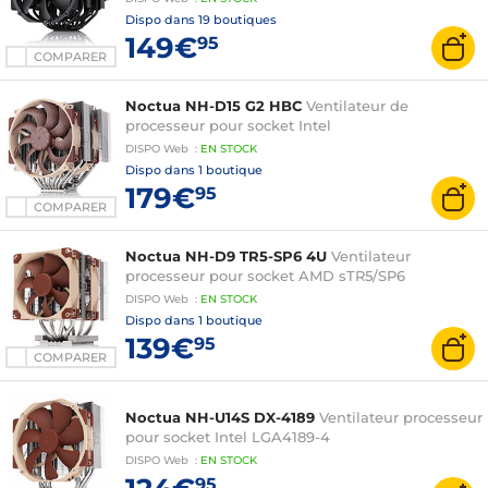
Dispo dans
19 boutiques
149€
95
COMPARER
Noctua NH-D15 G2 HBC
Ventilateur de
processeur pour socket Intel
DISPO
Web
:
EN
STOCK
Dispo dans
1 boutique
179€
95
COMPARER
Noctua NH-D9 TR5-SP6 4U
Ventilateur
processeur pour socket AMD sTR5/SP6
DISPO
Web
:
EN
STOCK
Dispo dans
1 boutique
139€
95
COMPARER
Noctua NH-U14S DX-4189
Ventilateur processeur
pour socket Intel LGA4189-4
DISPO
Web
:
EN
STOCK
95