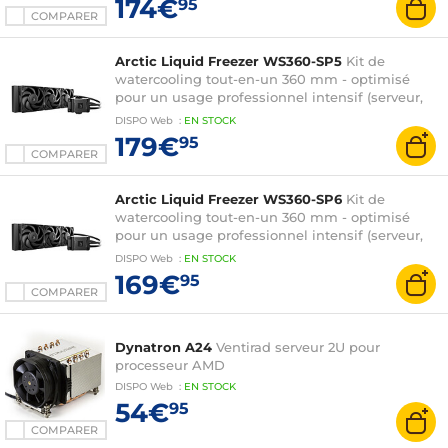
174€
95
COMPARER
Arctic Liquid Freezer WS360-SP5
Kit de
watercooling tout-en-un 360 mm - optimisé
pour un usage professionnel intensif (serveur,
IA...) - compatible processeur AMD socket SP5
DISPO
Web
:
EN
STOCK
179€
95
COMPARER
Arctic Liquid Freezer WS360-SP6
Kit de
watercooling tout-en-un 360 mm - optimisé
pour un usage professionnel intensif (serveur,
IA...) - compatible processeur AMD socket SP6
DISPO
Web
:
EN
STOCK
169€
95
COMPARER
Dynatron A24
Ventirad serveur 2U pour
processeur AMD
DISPO
Web
:
EN
STOCK
54€
95
COMPARER