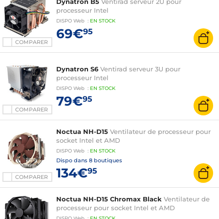
Dynatron B5
Ventirad serveur 2U pour
processeur Intel
DISPO
Web
:
EN
STOCK
69€
95
COMPARER
Dynatron S6
Ventirad serveur 3U pour
processeur Intel
DISPO
Web
:
EN
STOCK
79€
95
COMPARER
Noctua NH-D15
Ventilateur de processeur pour
socket Intel et AMD
DISPO
Web
:
EN
STOCK
Dispo dans
8 boutiques
134€
95
COMPARER
Noctua NH-D15 Chromax Black
Ventilateur de
processeur pour socket Intel et AMD
DISPO
Web
:
EN
STOCK