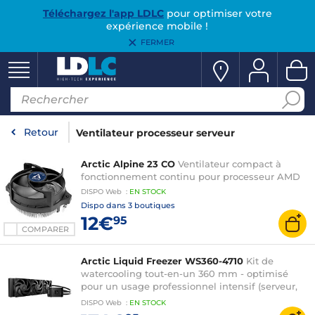
Téléchargez l'app LDLC
pour optimiser votre
expérience mobile !
FERMER
Retour
Ventilateur processeur serveur
Arctic Alpine 23 CO
Ventilateur compact à
fonctionnement continu pour processeur AMD
DISPO
Web
:
EN
STOCK
Dispo dans
3 boutiques
12€
95
COMPARER
Arctic Liquid Freezer WS360-4710
Kit de
watercooling tout-en-un 360 mm - optimisé
pour un usage professionnel intensif (serveur,
IA...) - compatible processeur Intel socket
DISPO
Web
:
EN
STOCK
4677/4710