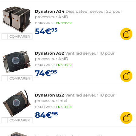
Dynatron A34
Dissipateur serveur 2U pour
processeur AMD
DISPO
Web
:
EN
STOCK
54€
95
COMPARER
Dynatron A52
Ventirad serveur 1U pour
processeur AMD
DISPO
Web
:
EN
STOCK
74€
95
COMPARER
Dynatron B22
Ventirad serveur 1U pour
processeur Intel
DISPO
Web
:
EN
STOCK
84€
95
COMPARER